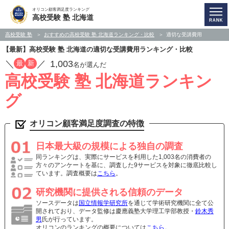
オリコン顧客満足度ランキング
高校受験 塾 北海道
高校受験 塾
おすすめの高校受験 塾 北海道ランキング・比較
適切な受講費用
【最新】高校受験 塾 北海道の適切な受講費用ランキング・比較
／
／
1,003
最
新
名が選んだ
高校受験 塾 北海道ランキン
グ
オリコン顧客満足度調査の特徴
日本最大級の規模による独自の調査
同ランキングは、実際にサービスを利用した1,003名の消費者の
方々のアンケートを基に、調査した9サービスを対象に徹底比較し
ています。調査概要は
こちら
。
研究機関に提供される信頼のデータ
ソースデータは
国立情報学研究所
を通じて学術研究機関に全て公
開されており、データ監修は慶應義塾大学理工学部教授・
鈴木秀
男
氏が行っています。
オリコンのランキングの概要については
こちら
。