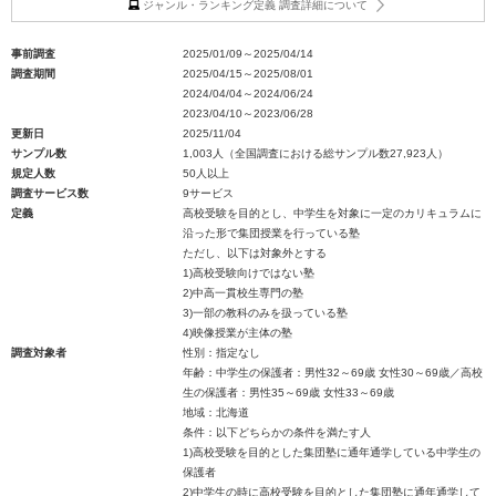
ジャンル・ランキング定義 調査詳細について
事前調査
2025/01/09～2025/04/14
調査期間
2025/04/15～2025/08/01
2024/04/04～2024/06/24
2023/04/10～2023/06/28
更新日
2025/11/04
サンプル数
1,003人（全国調査における総サンプル数27,923人）
規定人数
50人以上
調査サービス数
9サービス
定義
高校受験を目的とし、中学生を対象に一定のカリキュラムに
沿った形で集団授業を行っている塾
ただし、以下は対象外とする
1)高校受験向けではない塾
2)中高一貫校生専門の塾
3)一部の教科のみを扱っている塾
4)映像授業が主体の塾
調査対象者
性別：指定なし
年齢：中学生の保護者：男性32～69歳 女性30～69歳／高校
生の保護者：男性35～69歳 女性33～69歳
地域：北海道
条件：以下どちらかの条件を満たす人
1)高校受験を目的とした集団塾に通年通学している中学生の
保護者
2)中学生の時に高校受験を目的とした集団塾に通年通学して