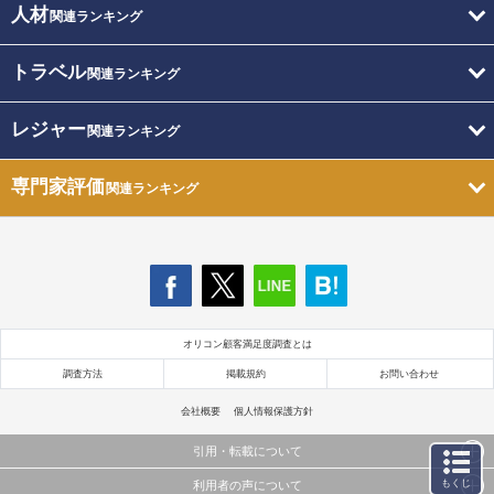
人材
関連ランキング
トラベル
関連ランキング
レジャー
関連ランキング
専門家評価
関連ランキング
オリコン顧客満足度調査とは
調査方法
掲載規約
お問い合わせ
会社概要
個人情報保護方針
引用・転載について
もくじ
利用者の声について
当サイトで公開されている情報（文字、写真、イラスト、画像データ等）及びこれらの配置・