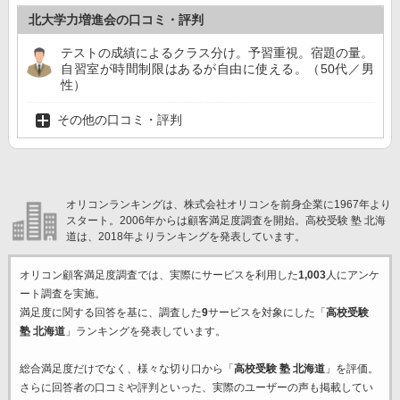
北大学力増進会の口コミ・評判
テストの成績によるクラス分け。予習重視。宿題の量。
自習室が時間制限はあるが自由に使える。（50代／男
性）
その他の口コミ・評判
オリコンランキングは、株式会社オリコンを前身企業に1967年より
スタート。2006年からは顧客満足度調査を開始。高校受験 塾 北海
道は、2018年よりランキングを発表しています。
オリコン顧客満足度調査では、実際にサービスを利用した
1,003
人にアンケ
ート調査を実施。
満足度に関する回答を基に、調査した
9
サービスを対象にした「
高校受験
塾 北海道
」ランキングを発表しています。
総合満足度だけでなく、様々な切り口から「
高校受験 塾 北海道
」を評価。
さらに回答者の口コミや評判といった、実際のユーザーの声も掲載してい