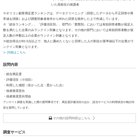
いた高校生の保護者
※オリコン顧客満足度ランキングは、データクリーニング（回収したデータから不正回答や異
常値を排除）および調査対象者条件から外れた回答を除外した上で作成しています。
※「総合ランキング」、「評価項目別」、部門の「業態別」においては有効回答者数が規定人
数を満たした企業のみランクイン対象となります。その他の部門においては有効回答者数が規
定人数の半数以上の企業がランクイン対象となります。
※総合得点が60.0点以上で、他人に薦めたくないと回答した人の割合が基準値以下の企業がラ
ンクイン対象となります。
≫ 詳細はこちら
設問内容
・総合満足度
・評価項目（小項目）
・利用した感想（良かった点・悪かった点）
・他者推奨意向
・他者推奨意向理由
アンケート調査を実施した際の質問事項です。満足度評価項目のほか、該当サービスの利用状況や検討内
容を質問しています。
その他の設問内容はこちら
調査サービス