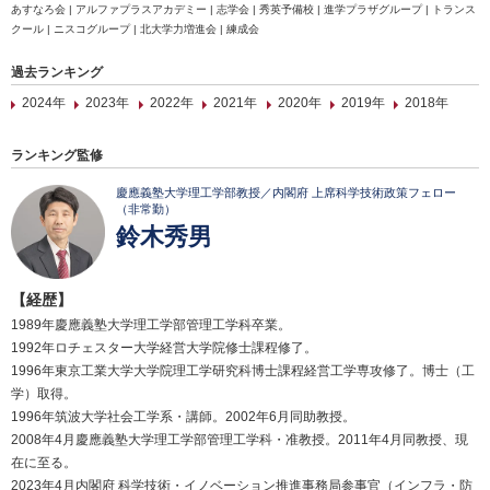
あすなろ会 | アルファプラスアカデミー | 志学会 | 秀英予備校 | 進学プラザグループ | トランス
クール | ニスコグループ | 北大学力増進会 | 練成会
過去ランキング
2024年
2023年
2022年
2021年
2020年
2019年
2018年
ランキング監修
慶應義塾大学理工学部教授／内閣府 上席科学技術政策フェロー
（非常勤）
鈴木秀男
【経歴】
1989年慶應義塾大学理工学部管理工学科卒業。
1992年ロチェスター大学経営大学院修士課程修了。
1996年東京工業大学大学院理工学研究科博士課程経営工学専攻修了。博士（工
学）取得。
1996年筑波大学社会工学系・講師。2002年6月同助教授。
2008年4月慶應義塾大学理工学部管理工学科・准教授。2011年4月同教授、現
在に至る。
2023年4月内閣府 科学技術・イノベーション推進事務局参事官（インフラ・防