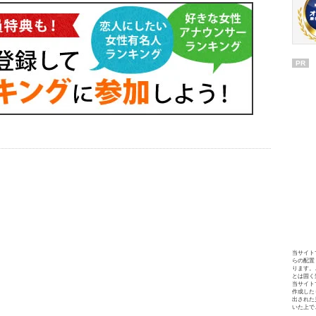
PR
当サイト
らの配置
ります。
とは固く
当サイト
作成した
出された
いた上で