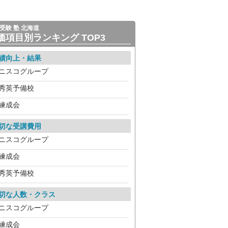
受験 塾 北海道
価項目別ランキング TOP3
績向上・結果
ニスコグループ
秀英予備校
練成会
切な受講費用
ニスコグループ
練成会
秀英予備校
切な人数・クラス
ニスコグループ
練成会