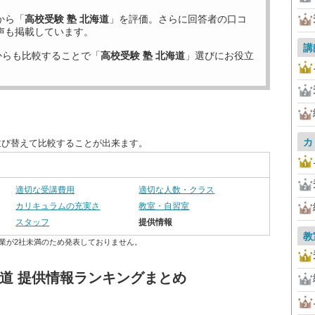
から「
高校受験 塾 北海道
」を評価。さらに回答者の口コ
声も掲載しています。
講
からも比較することで「
高校受験 塾 北海道
」選びにお役立
カ
並び替えて比較することが出来ます。
適切な受講費用
適切な人数・クラス
カリキュラムの充実さ
教室・自習室
スタッフ
提供情報
教
業が2社未満のため発表しておりません。
海道 提供情報ランキングまとめ