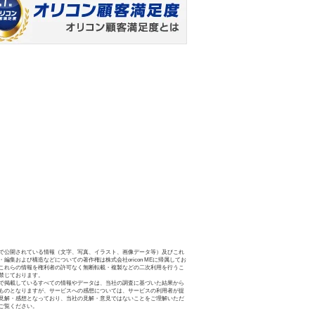
で公開されている情報（文字、写真、イラスト、画像データ等）及びこれ
・編集および構造などについての著作権は株式会社oricon MEに帰属してお
これらの情報を権利者の許可なく無断転載・複製などの二次利用を行うこ
禁じております。
で掲載しているすべての情報やデータは、当社の調査に基づいた結果から
ものとなりますが、サービスへの感想については、サービスの利用者が提
見解・感想となっており、当社の見解・意見ではないことをご理解いただ
ご覧ください。