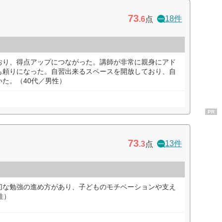
73
18件
.6
点
おり、得点アップにつながった。講師が非常に親身にアド
も頼りになった。自習出来るスペースを開放しており、自
た。（40代／男性）
PR
73
13件
.3
点
切な勉強の進め方があり、子どものモチベーションや支え
性）