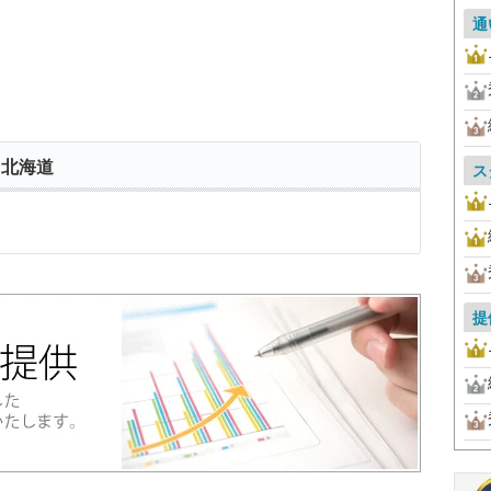
通
 北海道
ス
提