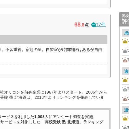
高校
評
68
17件
.8
点
成
け。予習重視。宿題の量。自習室が時間制限はあるが自由
適
オリコンを前身企業に1967年よりスタート。2006年から
験 塾 北海道は、2018年よりランキングを発表していま
適
サービスを利用した
1,003
人にアンケート調査を実施。
9
サービスを対象にした「
高校受験 塾 北海道
」ランキング