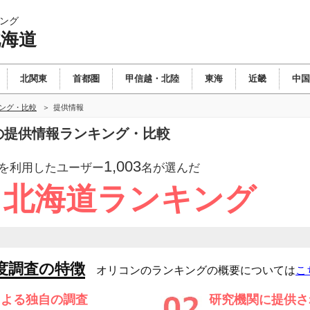
ング
北海道
北関東
首都圏
甲信越・北陸
東海
近畿
中国
キング・比較
提供情報
の提供情報ランキング・比較
1,003
を利用したユーザー
名が選んだ
塾 北海道ランキング
度調査の特徴
オリコンのランキングの概要については
こ
による独自の調査
研究機関に提供さ