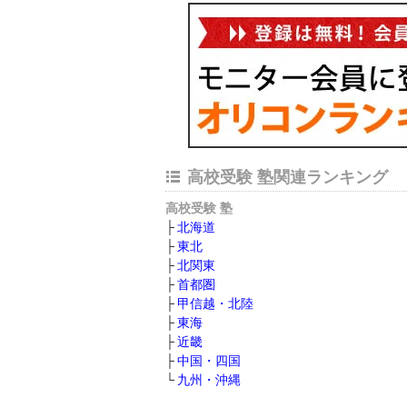
高校受験 塾関連ランキング
高校受験 塾
北海道
東北
北関東
首都圏
甲信越・北陸
東海
近畿
中国・四国
九州・沖縄