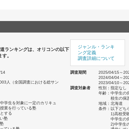
ジャンル・ランキ
海道ランキングは、オリコンの以下
ング定義
ます。
調査詳細について
/14
調査期間
2025/04/15～202
2024/04/04～202
,003人（全国調査における総サン
2023/04/10～202
調査対象者
性別：指定なし
年齢：中学生の保
校生の保護
中学生を対象に一定のカリキュ
地域：北海道
授業を行っている塾
条件：以下どち
とする
1)高校
ない塾
中学生の
の塾
2)中学
扱っている塾