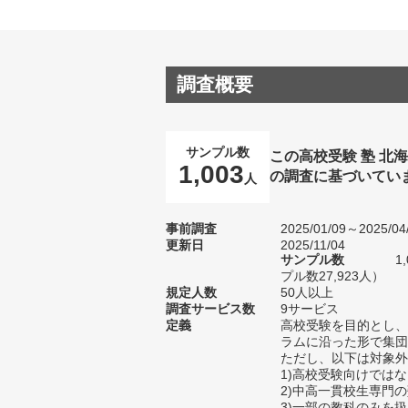
調査概要
サンプル数
この高校受験 塾 北
1,003
の調査に基づいてい
人
事前調査
2025/01/09～2025/04
更新日
2025/11/04
サンプル数
1
プル数27,923人）
規定人数
50人以上
調査サービス数
9サービス
定義
高校受験を目的とし、
ラムに沿った形で集団
ただし、以下は対象外
1)高校受験向けでは
2)中高一貫校生専門
3)一部の教科のみを