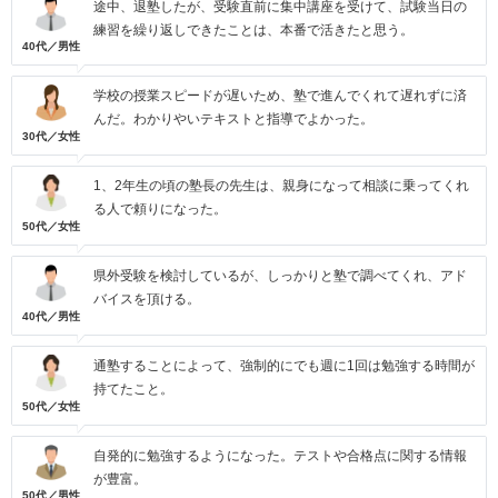
途中、退塾したが、受験直前に集中講座を受けて、試験当日の
練習を繰り返しできたことは、本番で活きたと思う。
40代／男性
学校の授業スピードが遅いため、塾で進んでくれて遅れずに済
んだ。わかりやいテキストと指導でよかった。
30代／女性
1、2年生の頃の塾長の先生は、親身になって相談に乗ってくれ
る人で頼りになった。
50代／女性
県外受験を検討しているが、しっかりと塾で調べてくれ、アド
バイスを頂ける。
40代／男性
通塾することによって、強制的にでも週に1回は勉強する時間が
持てたこと。
50代／女性
自発的に勉強するようになった。テストや合格点に関する情報
が豊富。
50代／男性