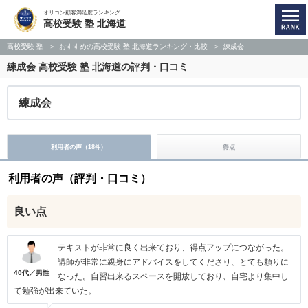
オリコン顧客満足度ランキング
高校受験 塾 北海道
高校受験 塾
おすすめの高校受験 塾 北海道ランキング・比較
練成会
練成会
高校受験 塾 北海道の評判・口コミ
練成会
利用者の声（
18
）
得点
件
利用者の声（評判・口コミ）
良い点
テキストが非常に良く出来ており、得点アップにつながった。
講師が非常に親身にアドバイスをしてくださり、とても頼りに
40代／男性
なった。自習出来るスペースを開放しており、自宅より集中し
て勉強が出来ていた。