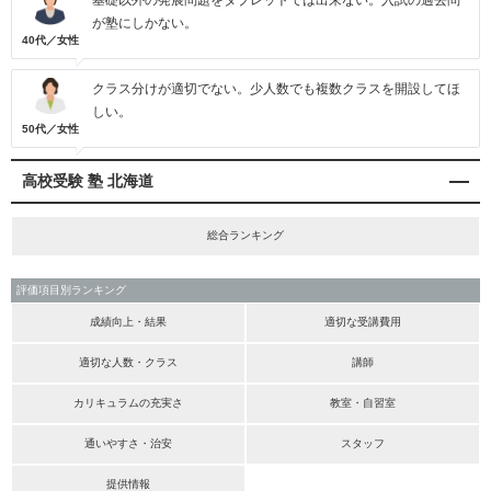
基礎以外の発展問題をタブレットでは出来ない。入試の過去問
が塾にしかない。
40代／女性
クラス分けが適切でない。少人数でも複数クラスを開設してほ
しい。
50代／女性
高校受験 塾 北海道
総合ランキング
評価項目別ランキング
成績向上・結果
適切な受講費用
適切な人数・クラス
講師
カリキュラムの充実さ
教室・自習室
通いやすさ・治安
スタッフ
提供情報