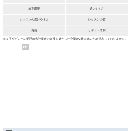
教室環境
通いやすさ
レッスンの受けやすさ
レッスンの質
費用
サポート体制
※文字がグレーの部門は当社規定の条件を満たした企業が2社未満のため発表しておりません。
PR