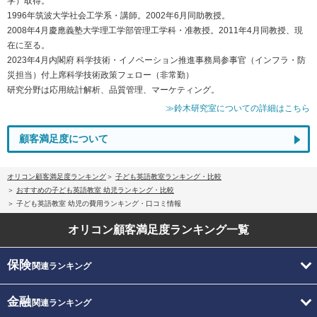
学）取得。
1996年筑波大学社会工学系・講師。2002年6月同助教授。
2008年4月慶應義塾大学理工学部管理工学科・准教授。2011年4月同教授、現
在に至る。
2023年4月内閣府 科学技術・イノベーション推進事務局参事官（インフラ・防
災担当）付上席科学技術政策フェロー（非常勤）
研究分野は応用統計解析、品質管理、マーケティング。
≫鈴木研究室についての詳細はこちら
顧客満足度について
オリコン顧客満足度ランキング
子ども英語教室ランキング・比較
おすすめの子ども英語教室 幼児ランキング・比較
子ども英語教室 幼児の費用ランキング・口コミ情報
オリコン顧客満足度
ランキング一覧
保険
関連ランキング
金融
関連ランキング