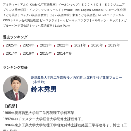
アミティー | アルク Kiddy CAT英語教室 | イーオンキッズ | ＥＣＣＫＩＤＳ | ＥＣＣジュニア |
プリンス英米学院・イングリッシュワールド | WinBe | mpi English Schools | シェーン英会話
子ども英語 | ジャクパ英会話教室 | セイハ英語学院 | 東進こども英語塾 | NOVAバイリンガル
KIDS | ベネッセの英語教室 ビースタジオ | ペッピーキッズクラブ | ベルリッツ・キッズ | メガ
ブルーバード英会話 | ヤマハ英語教室 | Labo Party
過去ランキング
2025年
2024年
2023年
2022年
2021年
2020年
2019年
2017年
2016年
2015年
2014年度
ランキング監修
慶應義塾大学理工学部教授／内閣府 上席科学技術政策フェロー
（非常勤）
鈴木秀男
【経歴】
1989年慶應義塾大学理工学部管理工学科卒業。
1992年ロチェスター大学経営大学院修士課程修了。
1996年東京工業大学大学院理工学研究科博士課程経営工学専攻修了。博士（工