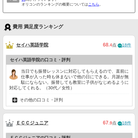
オリコンのランキングの概要については
こちら
。
費用 満足度ランキング
セイハ英語学院
68
.4
点
18件
セイハ英語学院の口コミ・評判
当日でも振替レッスンに対応してもらえるので、直前に
仕事が入った時も休まないで他の日にできる。月謝が無
駄にならない。振替しても教室に子供がなじめるように
対応してくれる。（30代／女性）
その他の口コミ・評判
ＥＣＣジュニア
67
.9
点
18件
ＥＣＣジュニアの口コミ・評判