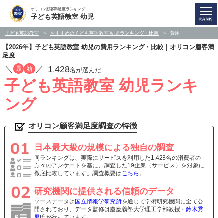
オリコン顧客満足度ランキング
子ども英語教室 幼児
子ども英語教室
おすすめの子ども英語教室 幼児ランキング・比較
費用
【2026年】子ども英語教室 幼児の費用ランキング・比較｜オリコン顧客満
足度
／
／
1,428
最
新
名が選んだ
子ども英語教室 幼児ランキ
ング
オリコン顧客満足度調査の特徴
日本最大級の規模による独自の調査
同ランキングは、実際にサービスを利用した1,428名の消費者の
方々のアンケートを基に、調査した19企業（サービス）を対象に
徹底比較しています。調査概要は
こちら
。
研究機関に提供される信頼のデータ
ソースデータは
国立情報学研究所
を通じて学術研究機関に全て公
開されており、データ監修は慶應義塾大学理工学部教授・
鈴木秀
男
氏が行っています。