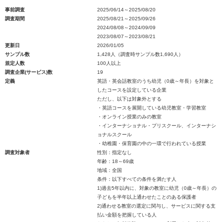
事前調査
2025/06/14～2025/08/20
調査期間
2025/08/21～2025/09/26
2024/08/08～2024/09/09
2023/08/07～2023/08/21
更新日
2026/01/05
サンプル数
1,428人（調査時サンプル数1,690人）
規定人数
100人以上
調査企業(サービス)数
19
定義
英語・英会話教室のうち幼児（0歳～年長）を対象と
したコースを設定している企業
ただし、以下は対象外とする
・英語コースを展開している幼児教室・学習教室
・オンライン授業のみの教室
・インターナショナル・プリスクール、インターナシ
ョナルスクール
・幼稚園・保育園の中の一環で行われている授業
調査対象者
性別：指定なし
年齢：18～69歳
地域：全国
条件：以下すべての条件を満たす人
1)過去5年以内に、対象の教室に幼児（0歳～年長）の
子どもを半年以上通わせたことのある保護者
2)通わせる教室の選定に関与し、サービスに関する支
払い金額を把握している人