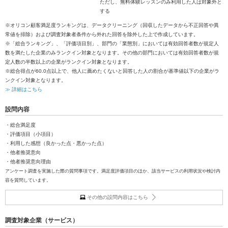
ただし、無料体験レッスンのみ利用した人は対象外と
する
※オリコン顧客満足度ランキングは、データクリーニング（回収したデータから不正回答や異
常値を排除）および調査対象者条件から外れた回答を除外した上で作成しています。
※「総合ランキング」、「評価項目別」、部門の「業態別」においては有効回答者数が規定人
数を満たした企業のみランクイン対象となります。その他の部門においては有効回答者数が規
定人数の半数以上の企業がランクイン対象となります。
※総合得点が60.0点以上で、他人に薦めたくないと回答した人の割合が基準値以下の企業がラ
ンクイン対象となります。
≫ 詳細はこちら
設問内容
・総合満足度
・評価項目（小項目）
・利用した感想（良かった点・悪かった点）
・他者推奨意向
・他者推奨意向理由
アンケート調査を実施した際の質問事項です。満足度評価項目のほか、該当サービスの利用状況や検討内
容を質問しています。
その他の設問内容はこちら
調査対象企業（サービス）