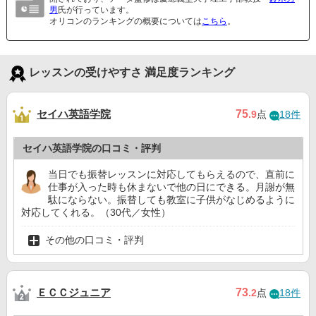
男
氏が行っています。
オリコンのランキングの概要については
こちら
。
レッスンの受けやすさ 満足度ランキング
セイハ英語学院
75
.9
点
18件
セイハ英語学院の口コミ・評判
当日でも振替レッスンに対応してもらえるので、直前に
仕事が入った時も休まないで他の日にできる。月謝が無
駄にならない。振替しても教室に子供がなじめるように
対応してくれる。（30代／女性）
その他の口コミ・評判
ＥＣＣジュニア
73
.2
点
18件