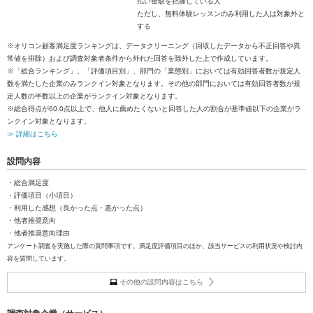
払い金額を把握している人
ただし、無料体験レッスンのみ利用した人は対象外と
する
※オリコン顧客満足度ランキングは、データクリーニング（回収したデータから不正回答や異
常値を排除）および調査対象者条件から外れた回答を除外した上で作成しています。
※「総合ランキング」、「評価項目別」、部門の「業態別」においては有効回答者数が規定人
数を満たした企業のみランクイン対象となります。その他の部門においては有効回答者数が規
定人数の半数以上の企業がランクイン対象となります。
※総合得点が60.0点以上で、他人に薦めたくないと回答した人の割合が基準値以下の企業がラ
ンクイン対象となります。
≫ 詳細はこちら
設問内容
・総合満足度
・評価項目（小項目）
・利用した感想（良かった点・悪かった点）
・他者推奨意向
・他者推奨意向理由
アンケート調査を実施した際の質問事項です。満足度評価項目のほか、該当サービスの利用状況や検討内
容を質問しています。
その他の設問内容はこちら