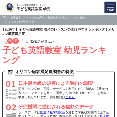
オリコン顧客満足度ランキング
子ども英語教室 幼児
子ども英語教室
おすすめの子ども英語教室 幼児ランキング・比較
レッスンの受けやすさ
【2026年】子ども英語教室 幼児のレッスンの受けやすさランキング｜オリ
コン顧客満足度
／
／
1,428
最
新
名が選んだ
子ども英語教室 幼児ランキ
ング
オリコン顧客満足度調査の特徴
日本最大級の規模による独自の調査
同ランキングは、実際にサービスを利用した1,428名の消費者の
方々のアンケートを基に、調査した19企業（サービス）を対象に
徹底比較しています。調査概要は
こちら
。
研究機関に提供される信頼のデータ
ソースデータは
国立情報学研究所
を通じて学術研究機関に全て公
開されており、データ監修は慶應義塾大学理工学部教授・
鈴木秀