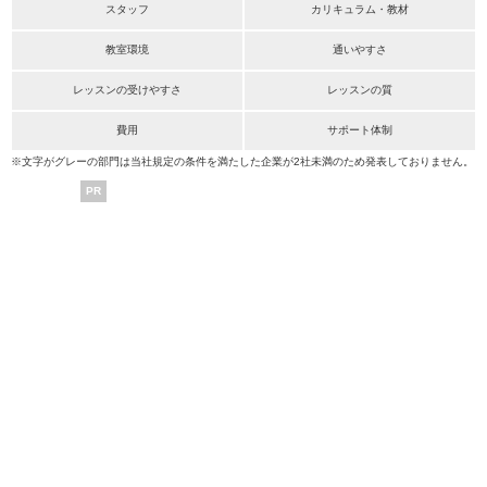
スタッフ
カリキュラム・教材
教室環境
通いやすさ
レッスンの受けやすさ
レッスンの質
費用
サポート体制
※文字がグレーの部門は当社規定の条件を満たした企業が2社未満のため発表しておりません。
PR