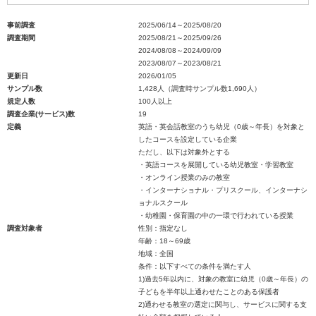
事前調査
2025/06/14～2025/08/20
調査期間
2025/08/21～2025/09/26
2024/08/08～2024/09/09
2023/08/07～2023/08/21
更新日
2026/01/05
サンプル数
1,428人（調査時サンプル数1,690人）
規定人数
100人以上
調査企業(サービス)数
19
定義
英語・英会話教室のうち幼児（0歳～年長）を対象と
したコースを設定している企業
ただし、以下は対象外とする
・英語コースを展開している幼児教室・学習教室
・オンライン授業のみの教室
・インターナショナル・プリスクール、インターナシ
ョナルスクール
・幼稚園・保育園の中の一環で行われている授業
調査対象者
性別：指定なし
年齢：18～69歳
地域：全国
条件：以下すべての条件を満たす人
1)過去5年以内に、対象の教室に幼児（0歳～年長）の
子どもを半年以上通わせたことのある保護者
2)通わせる教室の選定に関与し、サービスに関する支