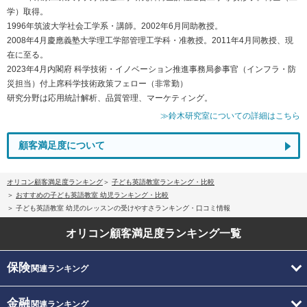
学）取得。
1996年筑波大学社会工学系・講師。2002年6月同助教授。
2008年4月慶應義塾大学理工学部管理工学科・准教授。2011年4月同教授、現
在に至る。
2023年4月内閣府 科学技術・イノベーション推進事務局参事官（インフラ・防
災担当）付上席科学技術政策フェロー（非常勤）
研究分野は応用統計解析、品質管理、マーケティング。
≫鈴木研究室についての詳細はこちら
顧客満足度について
オリコン顧客満足度ランキング
子ども英語教室ランキング・比較
おすすめの子ども英語教室 幼児ランキング・比較
子ども英語教室 幼児のレッスンの受けやすさランキング・口コミ情報
オリコン顧客満足度
ランキング一覧
保険
関連ランキング
金融
関連ランキング