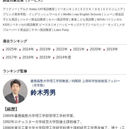
調査対象企業（サービス）
アミティー | アルク Kiddy CAT英語教室 | イーオンキッズ | ＥＣＣＫＩＤＳ | ＥＣＣジュニア |
プリンス英米学院・イングリッシュワールド | WinBe | mpi English Schools | シェーン英会話
子ども英語 | ジャクパ英会話教室 | セイハ英語学院 | 東進こども英語塾 | NOVAバイリンガル
KIDS | ベネッセの英語教室 ビースタジオ | ペッピーキッズクラブ | ベルリッツ・キッズ | メガ
ブルーバード英会話 | ヤマハ英語教室 | Labo Party
過去ランキング
2025年
2024年
2023年
2022年
2021年
2020年
2019年
2017年
2016年
2015年
2014年度
ランキング監修
慶應義塾大学理工学部教授／内閣府 上席科学技術政策フェロー
（非常勤）
鈴木秀男
【経歴】
1989年慶應義塾大学理工学部管理工学科卒業。
1992年ロチェスター大学経営大学院修士課程修了。
1996年東京工業大学大学院理工学研究科博士課程経営工学専攻修了。博士（工