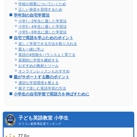
学校の授業についていくため
正しい発音を習得するため
学年別の自宅学習法
小学1～2年生に適した学習法
小学3～4年生に適した学習法
小学5～6年生に適した学習法
自宅で英語を学ぶためのポイント
楽しく学習できる方法を取り入れる
親も一緒に学ぶ
英語の4技能をバランスよく育てる
長期的に学習を継続する
おすすめの教材とツール
オンラインレッスンもおすすめ
親がサポートする際のポイント
適切な学習環境を整える
親子で楽しむ英語学習の方法
小学生の自宅学習で英語力を伸ばすために
子ども英語教室 小学生
オリコン顧客満足度ランキング
77.0
点