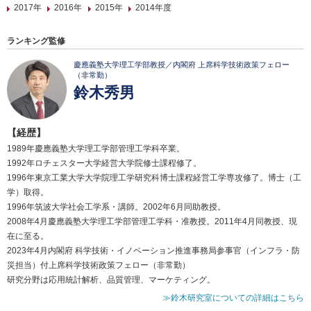
2017年
2016年
2015年
2014年度
ランキング監修
慶應義塾大学理工学部教授／内閣府 上席科学技術政策フェロー
（非常勤）
鈴木秀男
【経歴】
1989年慶應義塾大学理工学部管理工学科卒業。
1992年ロチェスター大学経営大学院修士課程修了。
1996年東京工業大学大学院理工学研究科博士課程経営工学専攻修了。博士（工
学）取得。
1996年筑波大学社会工学系・講師。2002年6月同助教授。
2008年4月慶應義塾大学理工学部管理工学科・准教授。2011年4月同教授、現
在に至る。
2023年4月内閣府 科学技術・イノベーション推進事務局参事官（インフラ・防
災担当）付上席科学技術政策フェロー（非常勤）
研究分野は応用統計解析、品質管理、マーケティング。
≫鈴木研究室についての詳細はこちら