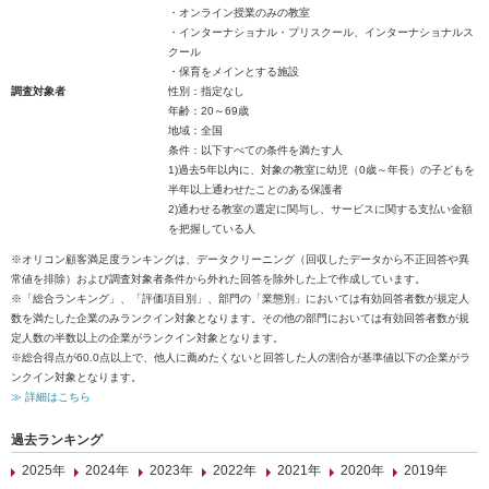
・オンライン授業のみの教室
・インターナショナル・プリスクール、インターナショナルス
クール
・保育をメインとする施設
調査対象者
性別：指定なし
年齢：20～69歳
地域：全国
条件：以下すべての条件を満たす人
1)過去5年以内に、対象の教室に幼児（0歳～年長）の子どもを
半年以上通わせたことのある保護者
2)通わせる教室の選定に関与し、サービスに関する支払い金額
を把握している人
※オリコン顧客満足度ランキングは、データクリーニング（回収したデータから不正回答や異
常値を排除）および調査対象者条件から外れた回答を除外した上で作成しています。
※「総合ランキング」、「評価項目別」、部門の「業態別」においては有効回答者数が規定人
数を満たした企業のみランクイン対象となります。その他の部門においては有効回答者数が規
定人数の半数以上の企業がランクイン対象となります。
※総合得点が60.0点以上で、他人に薦めたくないと回答した人の割合が基準値以下の企業がラ
ンクイン対象となります。
≫ 詳細はこちら
過去ランキング
2025年
2024年
2023年
2022年
2021年
2020年
2019年