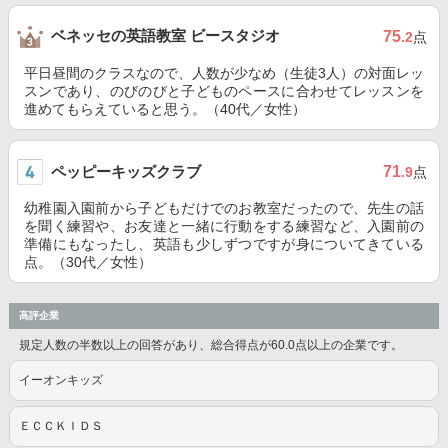
ベネッセの英語教室 ビースタジオ
75
.2
点
平日昼間のクラスなので、人数が少なめ（生徒3人）の対面レッ
スンであり、のびのびと子どものペースに合わせてレッスンを
進めてもらえていると思う。（40代／女性）
ペッピーキッズクラブ
71
.9
点
幼稚園入園前から子どもだけでのお教室だったので、先生の話
を聞く練習や、お友達と一緒に行動をする練習など、入園前の
準備にもなったし、英語も少しずつですが身についてきている
点。（30代／女性）
高評企業
規定人数の半数以上の回答があり、総合得点が60.0点以上の企業です。
イーオンキッズ
ＥＣＣＫＩＤＳ