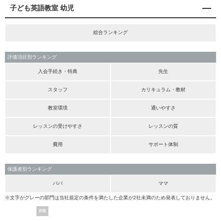
子ども英語教室 幼児
総合ランキング
評価項目別ランキング
入会手続き・特典
先生
スタッフ
カリキュラム・教材
教室環境
通いやすさ
レッスンの受けやすさ
レッスンの質
費用
サポート体制
保護者別ランキング
パパ
ママ
※文字がグレーの部門は当社規定の条件を満たした企業が2社未満のため発表しておりません。
PR