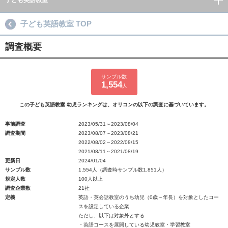
子ども英語教室
子ども英語教室 TOP
調査概要
サンプル数
1,554
人
この子ども英語教室 幼児ランキングは、オリコンの以下の調査に基づいています。
事前調査
2023/05/31～2023/08/04
調査期間
2023/08/07～2023/08/21
2022/08/02～2022/08/15
2021/08/11～2021/08/19
更新日
2024/01/04
サンプル数
1,554人（調査時サンプル数1,851人）
規定人数
100人以上
調査企業数
21社
定義
英語・英会話教室のうち幼児（0歳～年長）を対象としたコー
スを設定している企業
ただし、以下は対象外とする
・英語コースを展開している幼児教室・学習教室