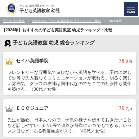
オリコン顧客満足度ランキング
子ども英語教室 幼児
子ども英語教室
おすすめの子ども英語教室 幼児ランキング・比較
2024年版
【2024年】おすすめの子ども英語教室 幼児ランキング・比較
子ども英語教室 幼児 総合ランキング
セイハ英語学院
76
.0
点
フレンドリーな雰囲気で遊びながら英語を学べる。子供に対し
て対等で先入観なくコミュニケーションが取れる。明るく楽し
い雰囲気。クラスの友達は同年代なのでそこでの社会性も関係
も築ける。（30代／女性）
ＥＣＣジュニア
75
.7
点
先生が熱心。日本人なので、子供の様子や伝えておきたいこと
など話しやすい。LINE等で連絡が簡単にいつでもできる。レッ
スン日など、ある程度融通がきく。（40代／女性）