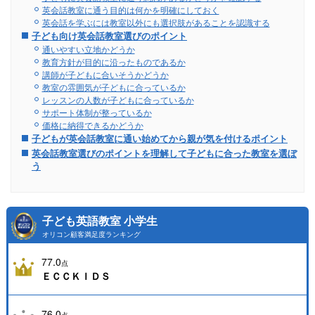
英会話教室に通う目的は何かを明確にしておく
英会話を学ぶには教室以外にも選択肢があることを認識する
子ども向け英会話教室選びのポイント
通いやすい立地かどうか
教育方針が目的に沿ったものであるか
講師が子どもに合いそうかどうか
教室の雰囲気が子どもに合っているか
レッスンの人数が子どもに合っているか
サポート体制が整っているか
価格に納得できるかどうか
子どもが英会話教室に通い始めてから親が気を付けるポイント
英会話教室選びのポイントを理解して子どもに合った教室を選ぼ
う
子ども英語教室 小学生
オリコン顧客満足度ランキング
77.0
点
ＥＣＣＫＩＤＳ
76.0
点