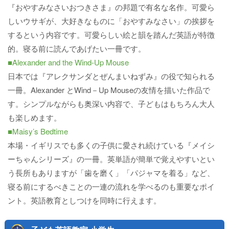
『おやすみなさいおつきさま』の邦題で有名な名作。可愛ら
しいウサギが、大好きなものに「おやすみなさい」の挨拶を
するという内容です。可愛らしい絵と韻を踏んだ英語が特徴
的。寝る前に読んであげたい一冊です。
■Alexander and the Wind-Up Mouse
日本では『アレクサンダとぜんまいねずみ』の役で知られる
一冊。Alexander とWind－Up Mouseの友情を描いた作品で
す。シンプルながらも奥深い内容で、子どもはもちろん大人
も楽しめます。
■Maisy’s Bedtime
本場・イギリスでも多くの子供に愛され続けている『メイシ
ーちゃんシリーズ』の一冊。英単語が簡単で覚えやすいとい
う長所もありますが「歯を磨く」「パジャマを着る」など、
寝る前にするべきことの一連の流れを学べるのも重要なポイ
ント。英語教育としつけを同時に行えます。