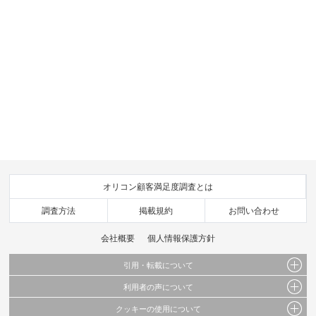
オリコン顧客満足度調査とは
調査方法
掲載規約
お問い合わせ
会社概要
個人情報保護方針
引用・転載について
利用者の声について
当サイトで公開されている情報（文字、写真、イラスト、画像データ等）及びこれらの配
置・編集および構造などについての著作権は株式会社oricon MEに帰属しております。
クッキーの使用について
当サイトに掲載している内容はすべてサービスの利用者が提出された見解・感想です。
これらの情報を権利者の許可なく無断転載・複製などの二次利用を行うことは固く禁じて