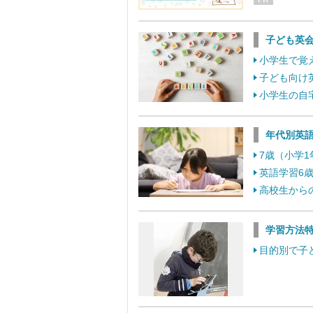
子ども英
小学生で覚
子ども向け
小学生の自
年代別英
7歳（小学
英語学習6
高校生から
学習方法
目的別で子