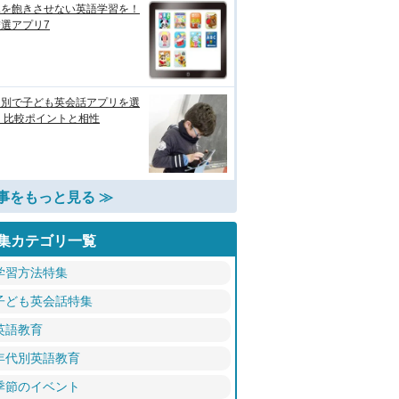
児を飽きさせない英語学習を！
選アプリ7
的別で子ども英会話アプリを選
 比較ポイントと相性
事をもっと見る ≫
集カテゴリ一覧
学習方法特集
子ども英会話特集
英語教育
年代別英語教育
季節のイベント