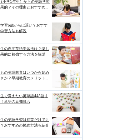
（小学1年生）からの英語学習
果的？その理由とおすすめ...
語学習6歳からは遅い？おすす
の学習方法も解説
学生の自宅英語学習法は？楽し
効果的に勉強する方法を解説
どもの英語教育はいつから始め
きか？早期教育のメリット...
生で覚えたい英単語448語ま
め！単語の豆知識も
学生の英語学習は授業だけで足
る？おすすめの勉強方法も紹介