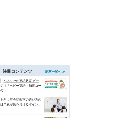
注目コンテンツ
記事一覧へ ≫
ベネッセの英語教室 ビー
タジオ「ベビー英語・知育コー
...
ども向け英会話教室の選び方の
は？親が気を付けるポイン...