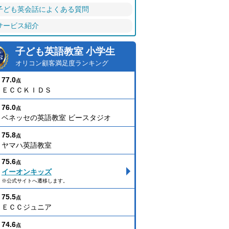
子ども英会話によくある質問
サービス紹介
子ども英語教室 小学生
オリコン顧客満足度ランキング
77.0
点
ＥＣＣＫＩＤＳ
76.0
点
ベネッセの英語教室 ビースタジオ
75.8
点
ヤマハ英語教室
75.6
点
イーオンキッズ
※公式サイトへ遷移します。
75.5
点
ＥＣＣジュニア
74.6
点