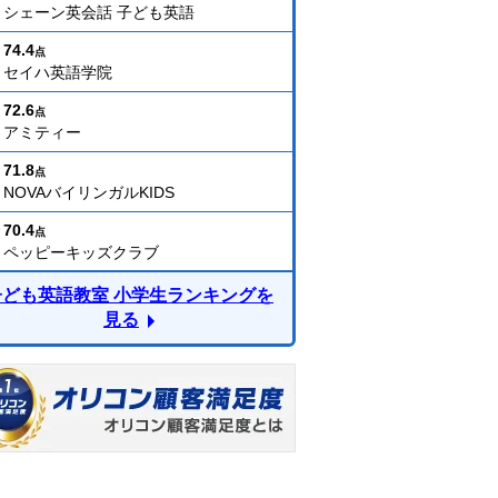
シェーン英会話 子ども英語
74.4
点
セイハ英語学院
72.6
点
アミティー
71.8
点
NOVAバイリンガルKIDS
70.4
点
ペッピーキッズクラブ
子ども英語教室 小学生ランキングを
見る