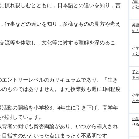
7歳
どに慣れ親しむとともに，日本語との違いを知り，言
が効
。
慣，行事などの違いを知り，多様なものの見方や考え
英
め
の交流等を体験し，文化等に対する理解を深めるこ
小
く
子
るべ
のエントリーレベルのカリキュラムであり、「生き
ルのものではありません。また授業数も週に1回程度
小学
と
活動の開始を小学校3、4年生に引き下げ、高学年
を検討しています。
小
り
教育者の間でも賛否両論があり、いつから導入され
を目指すのかといった点はまったく不透明です。