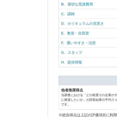
B.
適切な受講費用
C.
講師
D.
カリキュラムの充実さ
E.
教室・自習室
F.
通いやすさ・治安
G.
スタッフ
H.
提供情報
他者推奨得点
当調査における「どの程度その企業の
に推奨したいか」の回答結果の平均ス
です。
※総合得点は上記の評価項目に利用