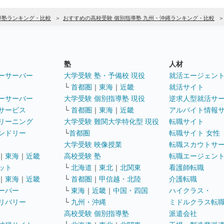
導塾ランキング・比較
おすすめの高校受験 個別指導塾 九州・沖縄ランキング・比較
塾
人材
ーサーバー
大学受験 塾・予備校 現役
就活エージェン
└
首都圏
｜
東海
｜
近畿
就活サイト
ーサーバー
大学受験 個別指導塾 現役
逆求人型就活サ
サービス
└
首都圏
｜
東海
｜
近畿
アルバイト情報
リーニング
大学受験 難関大学特化型 現役
転職サイト
ンドリー
└
首都圏
転職サイト 女性
大学受験 映像授業
転職スカウトサ
｜
東海
｜
近畿
高校受験 塾
転職エージェン
ット
└
北海道
｜
東北
｜
北関東
看護師転職
｜
東海
｜
近畿
└
首都圏
｜
甲信越・北陸
介護転職
ーパー
└
東海
｜
近畿
｜
中国・四国
ハイクラス・
リバリー
└
九州・沖縄
ミドルクラス転
高校受験 個別指導塾
派遣会社