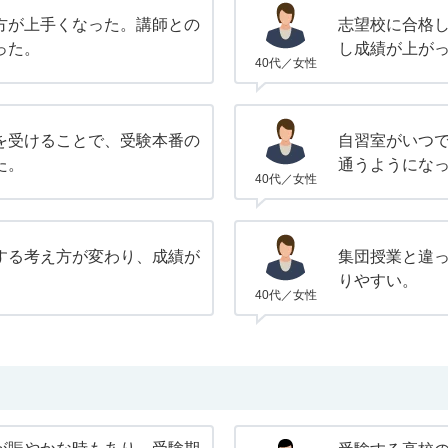
方が上手くなった。講師との
志望校に合格
った。
し成績が上が
40代／女性
を受けることで、受験本番の
自習室がいつ
た。
通うようにな
40代／女性
する考え方が変わり、成績が
集団授業と違
りやすい。
40代／女性