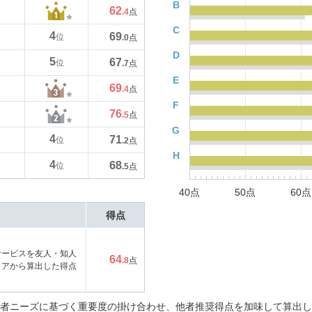
B
62
.4
点
C
4
69
位
.0
点
D
5
67
位
.7
点
E
69
.4
点
F
76
.5
点
G
4
71
位
.2
点
H
4
68
位
.5
点
40点
50点
60点
得点
サービスを友人・知人
64
.8
点
コアから算出した得点
者ニーズに基づく重要度の掛け合わせ、他者推奨得点を加味して算出し