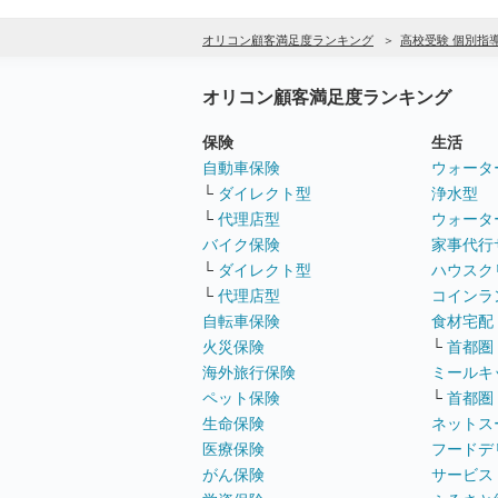
オリコン顧客満足度ランキング
高校受験 個別指
オリコン顧客満足度ランキング
保険
生活
自動車保険
ウォータ
└
ダイレクト型
浄水型
└
代理店型
ウォータ
バイク保険
家事代行
└
ダイレクト型
ハウスク
└
代理店型
コインラ
自転車保険
食材宅配
火災保険
└
首都圏
海外旅行保険
ミールキ
ペット保険
└
首都圏
生命保険
ネットス
医療保険
フードデ
がん保険
サービス