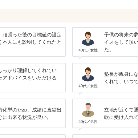
、頑張った後の目標値の設定
子供の将来の
く本人にも説明してくれたと
イスをして頂
た。
40代／女性
しっかり理解してくれてい
塾長が親身に
たアドバイスをいただける
くれて、いつ
40代／女性
特化型のため、成績に直結出
立地が近くて
ぐに出来る状況が良い。
軟に受け入れ
50代／男性