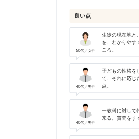
良い点
生徒の現在地と
を、わかりやす
ころ。
50代／女性
子どもの性格を
て、それに応じ
点。
40代／男性
一教科に対して
来る。質問をす
40代／男性