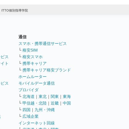
ITTO個別指導学院
通信
ト
スマホ・携帯通信サービス
└
格安SIM
ービス
└
格安スマホ
サイト
└
携帯キャリア
└
携帯キャリア格安ブランド
ホームルーター
ービス
モバイルデータ通信
ト
プロバイダ
└
北海道
｜
東北
｜
関東
｜
東海
└
甲信越・北陸
｜
近畿
｜
中国
└
四国
｜
九州・沖縄
職
└
広域企業
インターネット回線