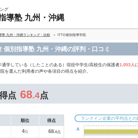
ング
指導塾 九州・沖縄
導塾 九州・沖縄ランキング・比較
ITTO個別指導学院
受験 個別指導塾 九州・沖縄の評判・口コミ
年通学している（したことのある）現役中学生/高校生の保護者
1,053人
導学院を選んだ利用者の声や各項目の得点を紹介。
68
得点
.4
点
ランクイン企業の平均点との
順位
得点
A
4
68
位
.4
点