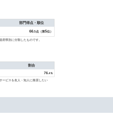
部門得点・順位
66
5
.5点（第
位）
道府県別に分類したものです。
割合
76
.4％
サービスを友人・知人に推奨したい