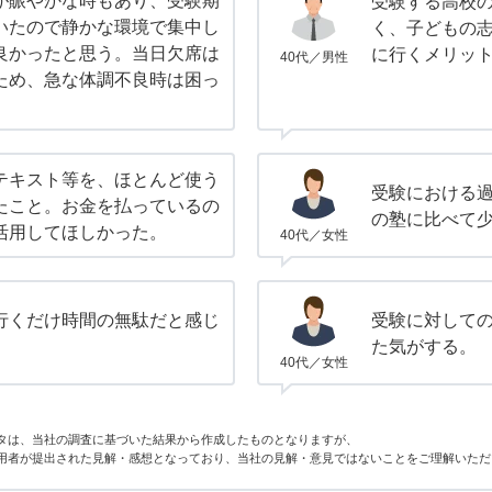
が賑やかな時もあり、受験期
受験する高校
いたので静かな環境で集中し
く、子どもの
良かったと思う。当日欠席は
に行くメリッ
40代／男性
ため、急な体調不良時は困っ
テキスト等を、ほとんど使う
受験における
たこと。お金を払っているの
の塾に比べて
活用してほしかった。
40代／女性
行くだけ時間の無駄だと感じ
受験に対して
。
た気がする。
40代／女性
タは、当社の調査に基づいた結果から作成したものとなりますが、
用者が提出された見解・感想となっており、当社の見解・意見ではないことをご理解いただ