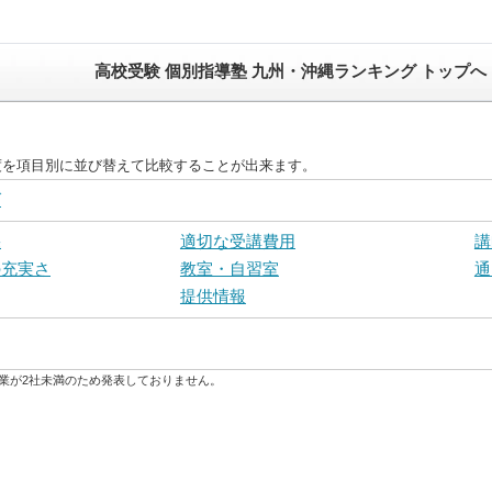
高校受験 個別指導塾 九州・沖縄ランキング トップへ
度を項目別に並び替えて比較することが出来ます。
グ
果
適切な受講費用
講
の充実さ
教室・自習室
通
提供情報
業が2社未満のため発表しておりません。