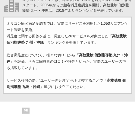
スタート。2006年からは顧客満足度調査を開始。高校受験 個別指
導塾 九州・沖縄は、2018年よりランキングを発表しています。
オリコン顧客満足度調査では、実際にサービスを利用した
1,053
人にアンケ
ート調査を実施。
満足度に関する回答を基に、調査した
26
サービスを対象にした「
高校受験
個別指導塾 九州・沖縄
」ランキングを発表しています。
総合満足度だけでなく、様々な切り口から「
高校受験 個別指導塾 九州・沖
縄
」を評価。さらに回答者の口コミや評判といった、実際のユーザーの声
も掲載しています。
サービス検討の際、“ユーザー満足度”からも比較することで「
高校受験 個
別指導塾 九州・沖縄
」選びにお役立てください。
PR