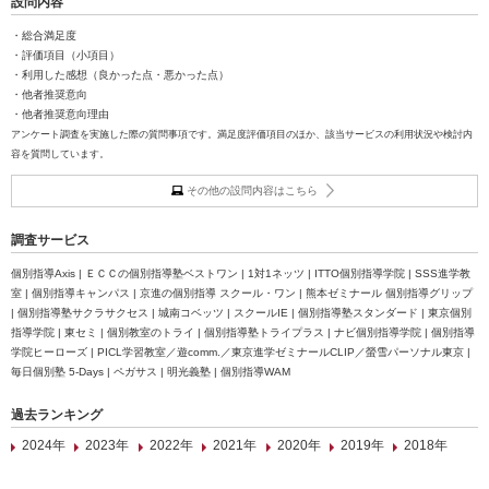
設問内容
・総合満足度
・評価項目（小項目）
・利用した感想（良かった点・悪かった点）
・他者推奨意向
・他者推奨意向理由
アンケート調査を実施した際の質問事項です。満足度評価項目のほか、該当サービスの利用状況や検討内
容を質問しています。
その他の設問内容はこちら
調査サービス
個別指導Axis | ＥＣＣの個別指導塾ベストワン | 1対1ネッツ | ITTO個別指導学院 | SSS進学教
室 | 個別指導キャンパス | 京進の個別指導 スクール・ワン | 熊本ゼミナール 個別指導グリップ
| 個別指導塾サクラサクセス | 城南コベッツ | スクールIE | 個別指導塾スタンダード | 東京個別
指導学院 | 東セミ | 個別教室のトライ | 個別指導塾トライプラス | ナビ個別指導学院 | 個別指導
学院ヒーローズ | PICL学習教室／遊comm.／東京進学ゼミナールCLIP／螢雪パーソナル東京 |
毎日個別塾 5-Days | ペガサス | 明光義塾 | 個別指導WAM
過去ランキング
2024年
2023年
2022年
2021年
2020年
2019年
2018年