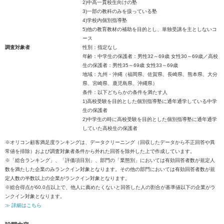
2)中高一貫校生向けの塾
3)一部の教科のみを扱っている塾
4)学校内個別指導塾
5)他の教育教材の補助を目的とし、単独受講を主としないコ
ース
調査対象者
性別：指定なし
年齢：中学生の保護者：男性32～69歳 女性30～69歳／高校
生の保護者：男性35～69歳 女性33～69歳
地域：九州・沖縄（福岡県、佐賀県、長崎県、熊本県、大分
県、宮崎県、鹿児島県、沖縄県）
条件：以下どちらかの条件を満たす人
1)高校受験を目的とした個別指導塾に通年通学している中学
生の保護者
2)中学生の時に高校受験を目的とした個別指導塾に通年通学
していた高校生の保護者
※オリコン顧客満足度ランキングは、データクリーニング（回収したデータから不正回答や異
常値を排除）および調査対象者条件から外れた回答を除外した上で作成しています。
※「総合ランキング」、「評価項目別」、部門の「業態別」においては有効回答者数が規定人
数を満たした企業のみランクイン対象となります。その他の部門においては有効回答者数が規
定人数の半数以上の企業がランクイン対象となります。
※総合得点が60.0点以上で、他人に薦めたくないと回答した人の割合が基準値以下の企業がラ
ンクイン対象となります。
≫ 詳細はこちら