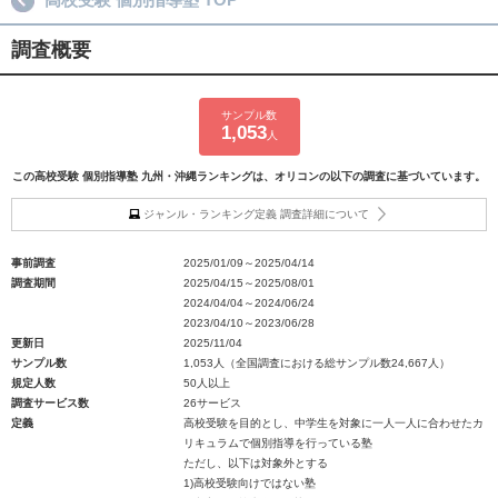
調査概要
サンプル数
1,053
人
この高校受験 個別指導塾 九州・沖縄ランキングは、オリコンの以下の調査に基づいています。
ジャンル・ランキング定義 調査詳細について
事前調査
2025/01/09～2025/04/14
調査期間
2025/04/15～2025/08/01
2024/04/04～2024/06/24
2023/04/10～2023/06/28
更新日
2025/11/04
サンプル数
1,053人（全国調査における総サンプル数24,667人）
規定人数
50人以上
調査サービス数
26サービス
定義
高校受験を目的とし、中学生を対象に一人一人に合わせたカ
リキュラムで個別指導を行っている塾
ただし、以下は対象外とする
1)高校受験向けではない塾