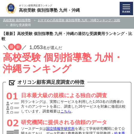
オリコン顧客満足度ランキング
高校受験 個別指導塾 九州・沖縄
高校受験 個別指導塾
おすすめの高校受験 個別指導塾 九州・沖縄ランキング・比較
適切な受講費用
【最新】高校受験 個別指導塾 九州・沖縄の適切な受講費用ランキング・比
較
／
／
1,053
最
新
名が選んだ
高校受験 個別指導塾 九州・
沖縄ランキング
オリコン顧客満足度調査の特徴
日本最大級の規模による独自の調査
同ランキングは、実際にサービスを利用した1,053名の消費者の
方々のアンケートを基に、調査した26サービスを対象に徹底比較
しています。調査概要は
こちら
。
研究機関に提供される信頼のデータ
ソースデータは
国立情報学研究所
を通じて学術研究機関に全て公
開されており、データ監修は慶應義塾大学理工学部教授・
鈴木秀