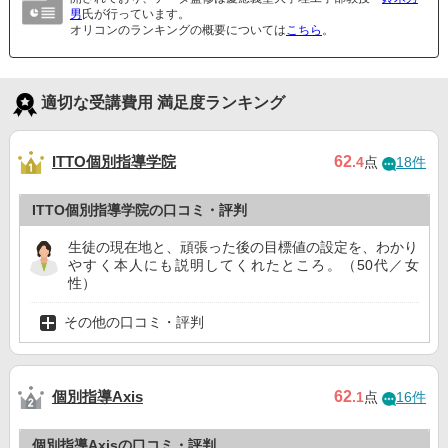
男
氏が行っています。
オリコンのランキングの概要については
こちら
。
適切な受講費用 満足度ランキング
ITTO個別指導学院
62
.4
点
18件
ITTO個別指導学院の口コミ・評判
生徒の現在地と、頑張った後の目標値の設定を、わかり
やすく本人にも説明してくれたところ。（50代／女
性）
その他の口コミ・評判
個別指導Axis
62
.1
点
16件
個別指導Axisの口コミ・評判