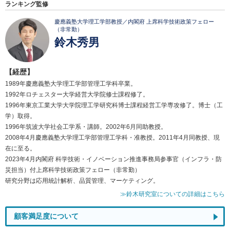
ランキング監修
慶應義塾大学理工学部教授／内閣府 上席科学技術政策フェロー
（非常勤）
鈴木秀男
【経歴】
1989年慶應義塾大学理工学部管理工学科卒業。
1992年ロチェスター大学経営大学院修士課程修了。
1996年東京工業大学大学院理工学研究科博士課程経営工学専攻修了。博士（工
学）取得。
1996年筑波大学社会工学系・講師。2002年6月同助教授。
2008年4月慶應義塾大学理工学部管理工学科・准教授。2011年4月同教授、現
在に至る。
2023年4月内閣府 科学技術・イノベーション推進事務局参事官（インフラ・防
災担当）付上席科学技術政策フェロー（非常勤）
研究分野は応用統計解析、品質管理、マーケティング。
≫鈴木研究室についての詳細はこちら
顧客満足度について