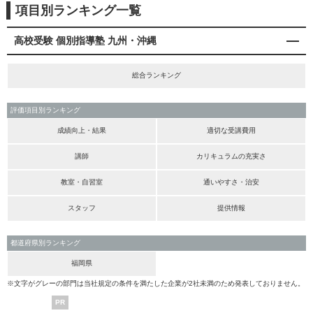
項目別ランキング一覧
高校受験 個別指導塾 九州・沖縄
総合ランキング
評価項目別ランキング
成績向上・結果
適切な受講費用
講師
カリキュラムの充実さ
教室・自習室
通いやすさ・治安
スタッフ
提供情報
都道府県別ランキング
福岡県
※文字がグレーの部門は当社規定の条件を満たした企業が2社未満のため発表しておりません。
PR