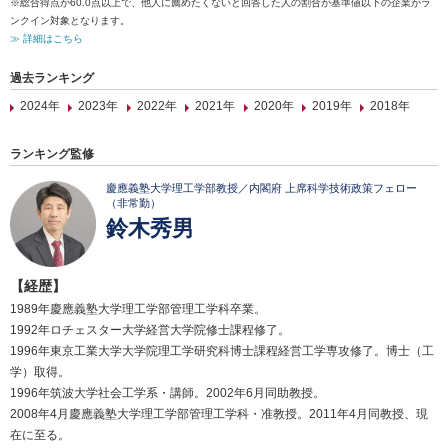
※総合得点が60.0点以上で、他人に薦めたくないと回答した人の割合が基準値以下の企業がラ
ンクイン対象となります。
≫ 詳細はこちら
過去ランキング
2024年
2023年
2022年
2021年
2020年
2019年
2018年
ランキング監修
慶應義塾大学理工学部教授／内閣府 上席科学技術政策フェロー
（非常勤）
鈴木秀男
【経歴】
1989年慶應義塾大学理工学部管理工学科卒業。
1992年ロチェスター大学経営大学院修士課程修了。
1996年東京工業大学大学院理工学研究科博士課程経営工学専攻修了。博士（工
学）取得。
1996年筑波大学社会工学系・講師。2002年6月同助教授。
2008年4月慶應義塾大学理工学部管理工学科・准教授。2011年4月同教授、現
在に至る。