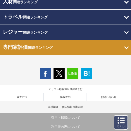
人材
関連ランキング
トラベル
関連ランキング
レジャー
関連ランキング
専門家評価
関連ランキング
オリコン顧客満足度調査とは
調査方法
掲載規約
お問い合わせ
会社概要
個人情報保護方針
引用・転載について
もくじ
利用者の声について
当サイトで公開されている情報（文字、写真、イラスト、画像データ等）及びこれらの配置・