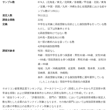
サンプル数
674人（北海道／東北／北関東／首都圏／甲信越・北陸／東海
／近畿／中国・四国／九州・沖縄を含む全国調査における総サ
ンプル数17,150人）
規定人数
50人以上
調査企業数
22社
定義
中学生を対象に高校受験を目的とした個別指導を行っている塾
ただし、以下は対象外とする
1)高校受験向けではない塾
2)中高一貫校生向けの塾
3)一部の教科のみを扱っている塾
4)学校内個別指導塾
調査対象者
性別：指定なし
年齢：現役中学生を持つ保護者：男性32歳～69歳、女性30歳
～69歳／現役高校生を持つ保護者：男性35歳～69歳、女性33
歳～69歳
地域：九州・沖縄(福岡県、佐賀県、長崎県、熊本県、大分県、
宮崎県、鹿児島県、沖縄県)
条件：高校受験を対象とする個別指導塾に通年通学している
（したことのある）現役中学生/高校生の保護者
※オリコン顧客満足度ランキングは、データクリーニング（回収したデータから不正回答や異
常値を排除）および調査対象者条件から外れた回答を除外した上で作成しています。
※「総合ランキング」、「評価項目別」、部門の「業態別」においては有効回答者数が規定人
数を満たした企業のみランクイン対象となります。その他の部門においては有効回答者数が規
定人数の半数以上の企業がランクイン対象となります。