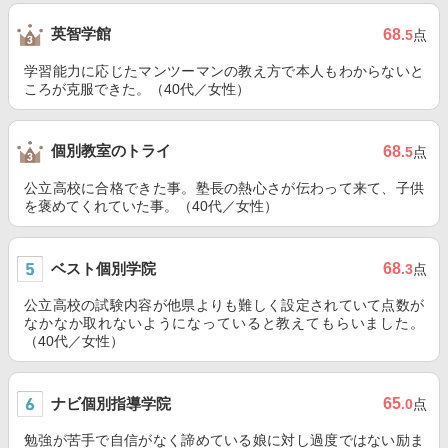
英智学館
68
.5
点
学習能力に応じたマンツーマンの教え方で本人もわからないと
ころが克服できた。（40代／女性）
個別教室のトライ
68
.5
点
公立高校に合格できた事。塾長の熱心さが伝わって来て、子供
を褒めてくれていた事。（40代／女性）
ベスト個別学院
68
.3
点
公立高校の試験内容が他県よりも難しく設定されていて点数が
なかなか取れないようになっていると教えてもらいました。
（40代／女性）
ナビ個別指導学院
65
.0
点
勉強が苦手で自信がなく諦めている娘に対し過度ではない励ま