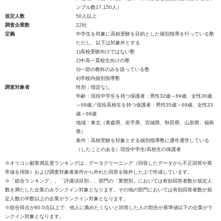
ンプル数17,150人）
規定人数
50人以上
調査企業数
22社
定義
中学生を対象に高校受験を目的とした個別指導を行っている塾
ただし、以下は対象外とする
1)高校受験向けではない塾
2)中高一貫校生向けの塾
3)一部の教科のみを扱っている塾
4)学校内個別指導塾
調査対象者
性別：指定なし
年齢：現役中学生を持つ保護者：男性32歳～69歳、女性30歳
～69歳／現役高校生を持つ保護者：男性35歳～69歳、女性33
歳～69歳
地域：東北（青森県、岩手県、宮城県、秋田県、山形県、福島
県）
条件：高校受験を対象とする個別指導塾に通年通学している
（したことのある）現役中学生/高校生の保護者
※オリコン顧客満足度ランキングは、データクリーニング（回収したデータから不正回答や異
常値を排除）および調査対象者条件から外れた回答を除外した上で作成しています。
※「総合ランキング」、「評価項目別」、部門の「業態別」においては有効回答者数が規定人
数を満たした企業のみランクイン対象となります。その他の部門においては有効回答者数が規
定人数の半数以上の企業がランクイン対象となります。
※総合得点が60.0点以上で、他人に薦めたくないと回答した人の割合が基準値以下の企業がラ
ンクイン対象となります。