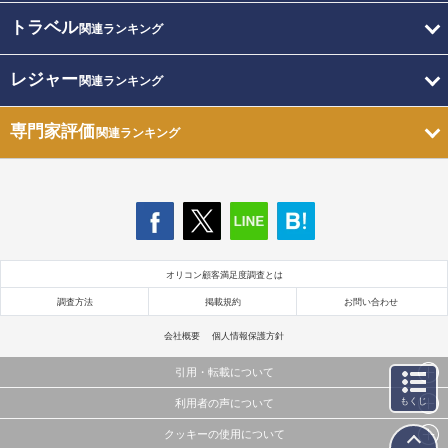
トラベル
関連ランキング
レジャー
関連ランキング
専門家評価
関連ランキング
オリコン顧客満足度調査とは
調査方法
掲載規約
お問い合わせ
会社概要
個人情報保護方針
引用・転載について
もくじ
利用者の声について
当サイトで公開されている情報（文字、写真、イラスト、画像データ等）及びこれらの配置・
編集および構造などについての著作権は株式会社oricon MEに帰属しております。
クッキーの使用について
当サイトに掲載している内容はすべてサービスの利用者が提出された見解・感想です。
これらの情報を権利者の許可なく無断転載・複製などの二次利用を行うことは固く禁じており