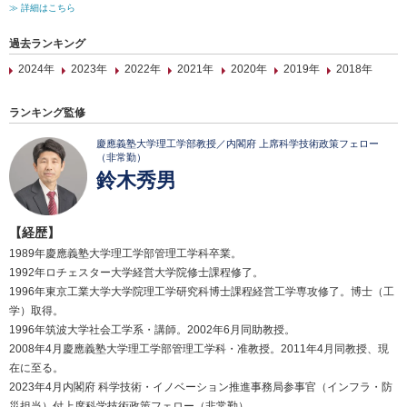
≫ 詳細はこちら
過去ランキング
2024年
2023年
2022年
2021年
2020年
2019年
2018年
ランキング監修
慶應義塾大学理工学部教授／内閣府 上席科学技術政策フェロー
（非常勤）
鈴木秀男
【経歴】
1989年慶應義塾大学理工学部管理工学科卒業。
1992年ロチェスター大学経営大学院修士課程修了。
1996年東京工業大学大学院理工学研究科博士課程経営工学専攻修了。博士（工
学）取得。
1996年筑波大学社会工学系・講師。2002年6月同助教授。
2008年4月慶應義塾大学理工学部管理工学科・准教授。2011年4月同教授、現
在に至る。
2023年4月内閣府 科学技術・イノベーション推進事務局参事官（インフラ・防
災担当）付上席科学技術政策フェロー（非常勤）