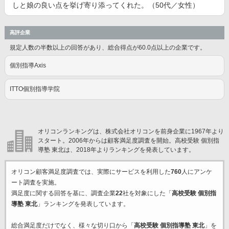
しと娘の良い点を挙げ寄り添ってくれた。（50代／女性）
高評企業
規定人数の半数以上の回答があり、総合得点が60.0点以上の企業です。
個別指導Axis
ITTO個別指導学院
オリコンランキングは、株式会社オリコンを前身企業に1967年より
スタート。2006年からは顧客満足度調査を開始。高校受験 個別指
導塾 東北は、2018年よりランキングを発表しています。
オリコン顧客満足度調査では、実際にサービスを利用した
760
人にアンケ
ート調査を実施。
満足度に関する回答を基に、調査企業
22
社を対象にした「
高校受験 個別指
導塾 東北
」ランキングを発表しています。
総合満足度だけでなく、様々な切り口から「
高校受験 個別指導塾 東北
」を