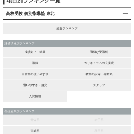
項目別ランキング一覧
高校受験 個別指導塾 東北
総合ランキング
評価項目別ランキング
成績向上・結果
適切な受講料
講師
カリキュラムの充実度
自習室の使いやすさ
教室の設備・雰囲気
通いやすさ・治安
スタッフ
入試情報
都道府県別ランキング
青森県
岩手県
宮城県
秋田県