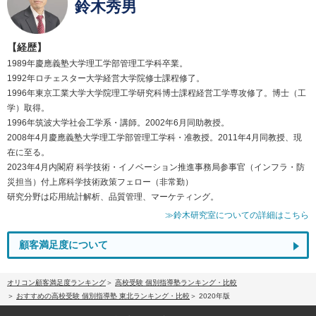
鈴木秀男
【経歴】
1989年慶應義塾大学理工学部管理工学科卒業。
1992年ロチェスター大学経営大学院修士課程修了。
1996年東京工業大学大学院理工学研究科博士課程経営工学専攻修了。博士（工
学）取得。
1996年筑波大学社会工学系・講師。2002年6月同助教授。
2008年4月慶應義塾大学理工学部管理工学科・准教授。2011年4月同教授、現
在に至る。
2023年4月内閣府 科学技術・イノベーション推進事務局参事官（インフラ・防
災担当）付上席科学技術政策フェロー（非常勤）
研究分野は応用統計解析、品質管理、マーケティング。
≫鈴木研究室についての詳細はこちら
顧客満足度について
オリコン顧客満足度ランキング
高校受験 個別指導塾ランキング・比較
おすすめの高校受験 個別指導塾 東北ランキング・比較
2020年版