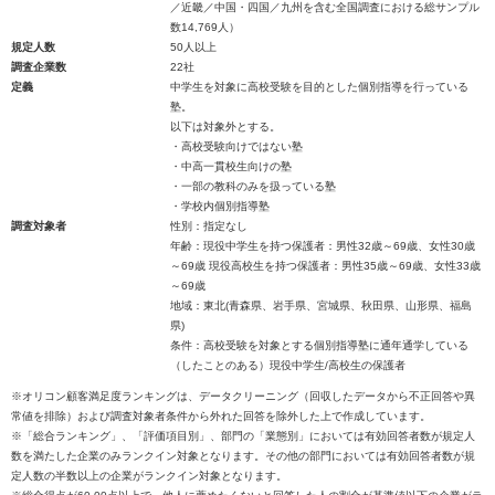
／近畿／中国・四国／九州を含む全国調査における総サンプル
数14,769人）
規定人数
50人以上
調査企業数
22社
定義
中学生を対象に高校受験を目的とした個別指導を行っている
塾。
以下は対象外とする。
・高校受験向けではない塾
・中高一貫校生向けの塾
・一部の教科のみを扱っている塾
・学校内個別指導塾
調査対象者
性別：指定なし
年齢：現役中学生を持つ保護者：男性32歳～69歳、女性30歳
～69歳 現役高校生を持つ保護者：男性35歳～69歳、女性33歳
～69歳
地域：東北(青森県、岩手県、宮城県、秋田県、山形県、福島
県)
条件：高校受験を対象とする個別指導塾に通年通学している
（したことのある）現役中学生/高校生の保護者
※オリコン顧客満足度ランキングは、データクリーニング（回収したデータから不正回答や異
常値を排除）および調査対象者条件から外れた回答を除外した上で作成しています。
※「総合ランキング」、「評価項目別」、部門の「業態別」においては有効回答者数が規定人
数を満たした企業のみランクイン対象となります。その他の部門においては有効回答者数が規
定人数の半数以上の企業がランクイン対象となります。