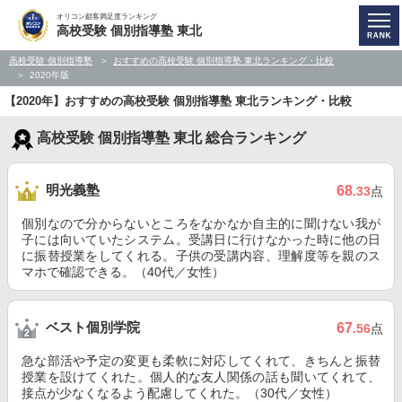
オリコン顧客満足度ランキング
高校受験 個別指導塾 東北
高校受験 個別指導塾
おすすめの高校受験 個別指導塾 東北ランキング・比較
2020年版
【2020年】おすすめの高校受験 個別指導塾 東北ランキング・比較
高校受験 個別指導塾 東北 総合ランキング
明光義塾
68
.33
点
個別なので分からないところをなかなか自主的に聞けない我が
子には向いていたシステム。受講日に行けなかった時に他の日
に振替授業をしてくれる。子供の受講内容、理解度等を親のス
マホで確認できる。（40代／女性）
ベスト個別学院
67
.56
点
急な部活や予定の変更も柔軟に対応してくれて、きちんと振替
授業を設けてくれた。個人的な友人関係の話も聞いてくれて、
接点が少なくなるよう配慮してくれた。（30代／女性）