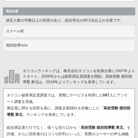
高評企業
規定人数の半数以上の回答があり、総合得点が60.0点以上の企業です。
スクールIE
個別指導Axis
オリコンランキングは、株式会社オリコンを前身企業に1967年より
スタート。2006年からは顧客満足度調査を開始。高校受験 個別指
導塾 東北は、2018年よりランキングを発表しています。
オリコン顧客満足度調査では、実際にサービスを利用した
687
人にアンケ
ート調査を実施。
満足度に関する回答を基に、調査企業
22
社を対象にした「
高校受験 個別指
導塾 東北
」ランキングを発表しています。
総合満足度だけでなく、様々な切り口から「
高校受験 個別指導塾 東北
」を
評価。さらに回答者の口コミや評判といった、実際のユーザーの声も掲載