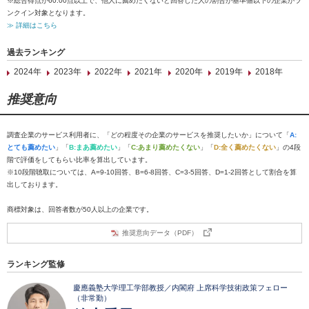
※総合得点が60.00点以上で、他人に薦めたくないと回答した人の割合が基準値以下の企業がラ
ンクイン対象となります。
≫ 詳細はこちら
過去ランキング
2024年
2023年
2022年
2021年
2020年
2019年
2018年
推奨意向
調査企業のサービス利用者に、「どの程度その企業のサービスを推奨したいか」について「
A:
とても薦めたい
」「
B:まあ薦めたい
」「
C:あまり薦めたくない
」「
D:全く薦めたくない
」の4段
階で評価をしてもらい比率を算出しています。
※10段階聴取については、A=9-10回答、B=6-8回答、C=3-5回答、D=1-2回答として割合を算
出しております。
商標対象は、回答者数が50人以上の企業です。
推奨意向データ（PDF）
ランキング監修
慶應義塾大学理工学部教授／内閣府 上席科学技術政策フェロー
（非常勤）