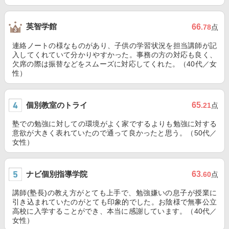
英智学館
66
.78
点
連絡ノートの様なものがあり、子供の学習状況を担当講師が記
入してくれていて分かりやすかった。事務の方の対応も良く、
欠席の際は振替などをスムーズに対応してくれた。（40代／女
性）
個別教室のトライ
65
.21
点
塾での勉強に対しての環境がよく家でするよりも勉強に対する
意欲が大きく表れていたので通って良かったと思う。（50代／
女性）
ナビ個別指導学院
63
.60
点
講師(塾長)の教え方がとても上手で、勉強嫌いの息子が授業に
引き込まれていたのがとても印象的でした。お陰様で無事公立
高校に入学することができ、本当に感謝しています。（40代／
女性）