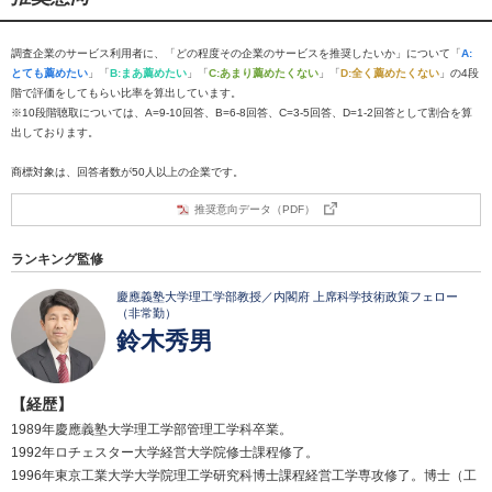
調査企業のサービス利用者に、「どの程度その企業のサービスを推奨したいか」について「
A:
とても薦めたい
」「
B:まあ薦めたい
」「
C:あまり薦めたくない
」「
D:全く薦めたくない
」の4段
階で評価をしてもらい比率を算出しています。
※10段階聴取については、A=9-10回答、B=6-8回答、C=3-5回答、D=1-2回答として割合を算
出しております。
商標対象は、回答者数が50人以上の企業です。
推奨意向データ（PDF）
ランキング監修
慶應義塾大学理工学部教授／内閣府 上席科学技術政策フェロー
（非常勤）
鈴木秀男
【経歴】
1989年慶應義塾大学理工学部管理工学科卒業。
1992年ロチェスター大学経営大学院修士課程修了。
1996年東京工業大学大学院理工学研究科博士課程経営工学専攻修了。博士（工