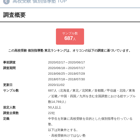
高校受験 個別指導塾 TOP
調査概要
サンプル数
687
人
この高校受験 個別指導塾 東北ランキングは、オリコンの以下の調査に基づいています。
事前調査
2020/02/17～2020/06/17
調査期間
2020/06/18～2020/07/17
2019/06/25～2019/07/29
2018/07/18～2018/07/30
更新日
2020/11/02
サンプル数
687人（北海道／東北／北関東／首都圏／甲信越・北陸／東海
／近畿／中国・四国／九州を含む全国調査における総サンプル
数14,769人）
規定人数
50人以上
調査企業数
22社
定義
中学生を対象に高校受験を目的とした個別指導を行っている
塾。
以下は対象外とする。
・高校受験向けではない塾