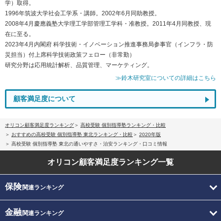
学）取得。
1996年筑波大学社会工学系・講師。2002年6月同助教授。
2008年4月慶應義塾大学理工学部管理工学科・准教授。2011年4月同教授、現
在に至る。
2023年4月内閣府 科学技術・イノベーション推進事務局参事官（インフラ・防
災担当）付上席科学技術政策フェロー（非常勤）
研究分野は応用統計解析、品質管理、マーケティング。
≫鈴木研究室についての詳細はこちら
顧客満足度について
オリコン顧客満足度ランキング
高校受験 個別指導塾ランキング・比較
おすすめの高校受験 個別指導塾 東北ランキング・比較
2020年版
高校受験 個別指導塾 東北の通いやすさ・治安ランキング・口コミ情報
オリコン顧客満足度
ランキング一覧
保険
関連ランキング
金融
関連ランキング