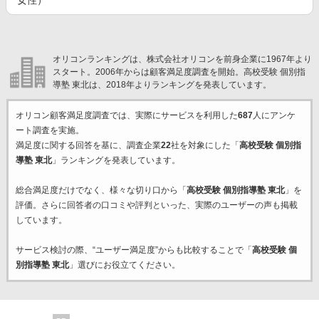
女性）
オリコンランキングは、株式会社オリコンを前身企業に1967年より
スタート。2006年からは顧客満足度調査を開始。高校受験 個別指
導塾 東北は、2018年よりランキングを発表しています。
オリコン顧客満足度調査では、実際にサービスを利用した
687
人にアンケ
ート調査を実施。
満足度に関する回答を基に、調査企業
22
社を対象にした「
高校受験 個別指
導塾 東北
」ランキングを発表しています。
総合満足度だけでなく、様々な切り口から「
高校受験 個別指導塾 東北
」を
評価。さらに回答者の口コミや評判といった、実際のユーザーの声も掲載
しています。
サービス検討の際、“ユーザー満足度”からも比較することで「
高校受験 個
別指導塾 東北
」選びにお役立てください。