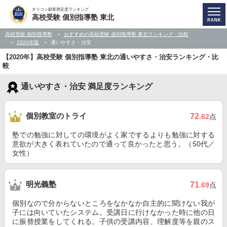
オリコン顧客満足度ランキング
高校受験 個別指導塾 東北
高校受験 個別指導塾
おすすめの高校受験 個別指導塾 東北ランキング・比較
2020年版
通いやすさ・治安
【2020年】高校受験 個別指導塾 東北の通いやすさ・治安ランキング・比
較
通いやすさ・治安 満足度ランキング
個別教室のトライ
72
.62
点
塾での勉強に対しての環境がよく家でするよりも勉強に対する
意欲が大きく表れていたので通って良かったと思う。（50代／
女性）
明光義塾
71
.69
点
個別なので分からないところをなかなか自主的に聞けない我が
子には向いていたシステム。受講日に行けなかった時に他の日
に振替授業をしてくれる。子供の受講内容、理解度等を親のス