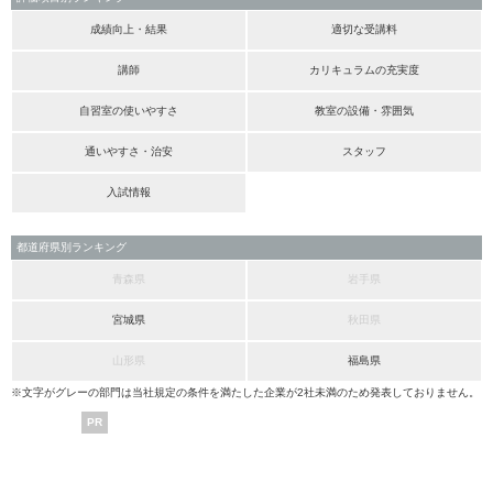
成績向上・結果
適切な受講料
講師
カリキュラムの充実度
自習室の使いやすさ
教室の設備・雰囲気
通いやすさ・治安
スタッフ
入試情報
都道府県別ランキング
青森県
岩手県
宮城県
秋田県
山形県
福島県
※文字がグレーの部門は当社規定の条件を満たした企業が2社未満のため発表しておりません。
PR