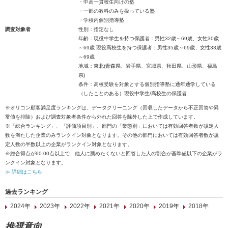
・中高一貫校生向けの塾
・一部の教科のみを扱っている塾
・学校内個別指導塾
調査対象者
性別：指定なし
年齢：現役中学生を持つ保護者：男性32歳～69歳、女性30歳
～69歳 現役高校生を持つ保護者：男性35歳～69歳、女性33歳
～69歳
地域：東北(青森県、岩手県、宮城県、秋田県、山形県、福島
県)
条件：高校受験を対象とする個別指導塾に通年通学している
（したことのある）現役中学生/高校生の保護者
※オリコン顧客満足度ランキングは、データクリーニング（回収したデータから不正回答や異
常値を排除）および調査対象者条件から外れた回答を除外した上で作成しています。
※「総合ランキング」、「評価項目別」、部門の「業態別」においては有効回答者数が規定人
数を満たした企業のみランクイン対象となります。その他の部門においては有効回答者数が規
定人数の半数以上の企業がランクイン対象となります。
※総合得点が60.00点以上で、他人に薦めたくないと回答した人の割合が基準値以下の企業がラ
ンクイン対象となります。
≫ 詳細はこちら
過去ランキング
2024年
2023年
2022年
2021年
2020年
2019年
2018年
推奨意向