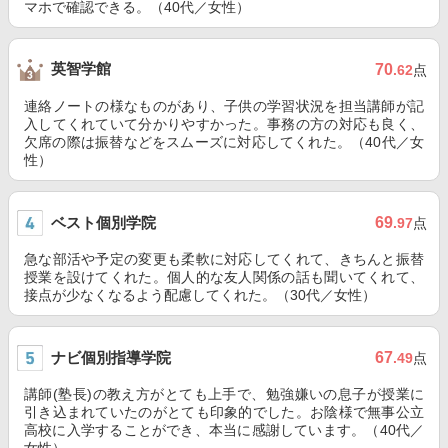
マホで確認できる。（40代／女性）
英智学館
70
.62
点
連絡ノートの様なものがあり、子供の学習状況を担当講師が記
入してくれていて分かりやすかった。事務の方の対応も良く、
欠席の際は振替などをスムーズに対応してくれた。（40代／女
性）
ベスト個別学院
69
.97
点
急な部活や予定の変更も柔軟に対応してくれて、きちんと振替
授業を設けてくれた。個人的な友人関係の話も聞いてくれて、
接点が少なくなるよう配慮してくれた。（30代／女性）
ナビ個別指導学院
67
.49
点
講師(塾長)の教え方がとても上手で、勉強嫌いの息子が授業に
引き込まれていたのがとても印象的でした。お陰様で無事公立
高校に入学することができ、本当に感謝しています。（40代／