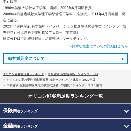
学）取得。
1996年筑波大学社会工学系・講師。2002年6月同助教授。
2008年4月慶應義塾大学理工学部管理工学科・准教授。2011年4月同教授、現
在に至る。
2023年4月内閣府 科学技術・イノベーション推進事務局参事官（インフラ・防
災担当）付上席科学技術政策フェロー（非常勤）
研究分野は応用統計解析、品質管理、マーケティング。
≫鈴木研究室についての詳細はこちら
顧客満足度について
オリコン顧客満足度ランキング
高校受験 個別指導塾ランキング・比較
おすすめの高校受験 個別指導塾 東北ランキング・比較
2020年版
高校受験 個別指導塾 東北の教室の設備・雰囲気ランキング・口コミ情報
オリコン顧客満足度
ランキング一覧
保険
関連ランキング
金融
関連ランキング