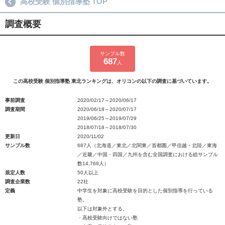
高校受験 個別指導塾 TOP
調査概要
サンプル数
687
人
この高校受験 個別指導塾 東北ランキングは、オリコンの以下の調査に基づいています。
事前調査
2020/02/17～2020/06/17
調査期間
2020/06/18～2020/07/17
2019/06/25～2019/07/29
2018/07/18～2018/07/30
更新日
2020/11/02
サンプル数
687人（北海道／東北／北関東／首都圏／甲信越・北陸／東海
／近畿／中国・四国／九州を含む全国調査における総サンプル
数14,769人）
規定人数
50人以上
調査企業数
22社
定義
中学生を対象に高校受験を目的とした個別指導を行っている
塾。
以下は対象外とする。
・高校受験向けではない塾