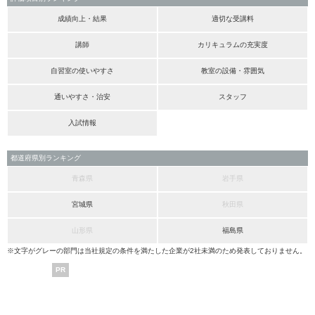
成績向上・結果
適切な受講料
講師
カリキュラムの充実度
自習室の使いやすさ
教室の設備・雰囲気
通いやすさ・治安
スタッフ
入試情報
都道府県別ランキング
青森県
岩手県
宮城県
秋田県
山形県
福島県
※文字がグレーの部門は当社規定の条件を満たした企業が2社未満のため発表しておりません。
PR