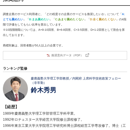
調査企業のサービス利用者に、「どの程度その企業のサービスを推奨したいか」について「
A:
とても薦めたい
」「
B:まあ薦めたい
」「
C:あまり薦めたくない
」「
D:全く薦めたくない
」の4段
階で評価をしてもらい比率を算出しています。
※10段階聴取については、A=9-10回答、B=6-8回答、C=3-5回答、D=1-2回答として割合を算
出しております。
商標対象は、回答者数が50人以上の企業です。
推奨意向データ（PDF）
ランキング監修
慶應義塾大学理工学部教授／内閣府 上席科学技術政策フェロー
（非常勤）
鈴木秀男
【経歴】
1989年慶應義塾大学理工学部管理工学科卒業。
1992年ロチェスター大学経営大学院修士課程修了。
1996年東京工業大学大学院理工学研究科博士課程経営工学専攻修了。博士（工