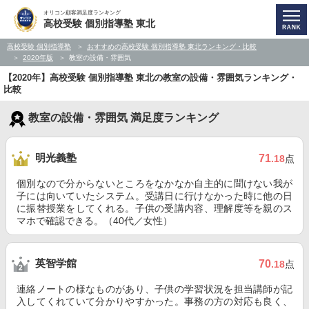
オリコン顧客満足度ランキング
高校受験 個別指導塾 東北
高校受験 個別指導塾
おすすめの高校受験 個別指導塾 東北ランキング・比較
2020年版
教室の設備・雰囲気
【2020年】高校受験 個別指導塾 東北の教室の設備・雰囲気ランキング・
比較
教室の設備・雰囲気 満足度ランキング
明光義塾
71
.18
点
個別なので分からないところをなかなか自主的に聞けない我が
子には向いていたシステム。受講日に行けなかった時に他の日
に振替授業をしてくれる。子供の受講内容、理解度等を親のス
マホで確認できる。（40代／女性）
英智学館
70
.18
点
連絡ノートの様なものがあり、子供の学習状況を担当講師が記
入してくれていて分かりやすかった。事務の方の対応も良く、