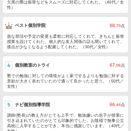
欠席の際は振替などをスムーズに対応してくれた。（40代／女
性）
ベスト個別学院
68
.75
点
急な部活や予定の変更も柔軟に対応してくれて、きちんと振替
授業を設けてくれた。個人的な友人関係の話も聞いてくれて、
接点が少なくなるよう配慮してくれた。（30代／女性）
個別教室のトライ
67
.06
点
塾での勉強に対しての環境がよく家でするよりも勉強に対する
意欲が大きく表れていたので通って良かったと思う。（50代／
女性）
ナビ個別指導学院
66
.44
点
講師(塾長)の教え方がとても上手で、勉強嫌いの息子が授業に
引き込まれていたのがとても印象的でした。お陰様で無事公立
高校に入学することができ、本当に感謝しています。（40代／