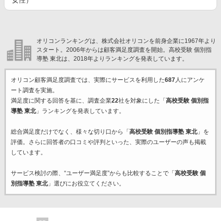
女性）
オリコンランキングは、株式会社オリコンを前身企業に1967年より
スタート。2006年からは顧客満足度調査を開始。高校受験 個別指
導塾 東北は、2018年よりランキングを発表しています。
オリコン顧客満足度調査では、実際にサービスを利用した
687
人にアンケ
ート調査を実施。
満足度に関する回答を基に、調査企業
22
社を対象にした「
高校受験 個別指
導塾 東北
」ランキングを発表しています。
総合満足度だけでなく、様々な切り口から「
高校受験 個別指導塾 東北
」を
評価。さらに回答者の口コミや評判といった、実際のユーザーの声も掲載
しています。
サービス検討の際、“ユーザー満足度”からも比較することで「
高校受験 個
別指導塾 東北
」選びにお役立てください。