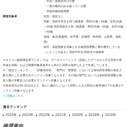
・中高一貫校生向けの塾
・一部の教科のみを扱っている塾
・学校内個別指導塾
調査対象者
性別：指定なし
年齢：現役中学生を持つ保護者：男性32歳～69歳、女性30歳
～69歳 現役高校生を持つ保護者：男性35歳～69歳、女性33歳
～69歳
地域：東北(青森県、岩手県、宮城県、秋田県、山形県、福島
県)
条件：高校受験を対象とする個別指導塾に通年通学している
（したことのある）現役中学生/高校生の保護者
※オリコン顧客満足度ランキングは、データクリーニング（回収したデータから不正回答や異
常値を排除）および調査対象者条件から外れた回答を除外した上で作成しています。
※「総合ランキング」、「評価項目別」、部門の「業態別」においては有効回答者数が規定人
数を満たした企業のみランクイン対象となります。その他の部門においては有効回答者数が規
定人数の半数以上の企業がランクイン対象となります。
※総合得点が60.00点以上で、他人に薦めたくないと回答した人の割合が基準値以下の企業がラ
ンクイン対象となります。
≫ 詳細はこちら
過去ランキング
2024年
2023年
2022年
2021年
2020年
2019年
2018年
推奨意向