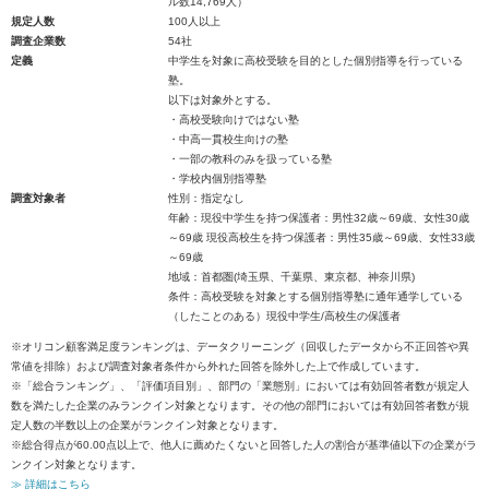
ル数14,769人）
規定人数
100人以上
調査企業数
54社
定義
中学生を対象に高校受験を目的とした個別指導を行っている
塾。
以下は対象外とする。
・高校受験向けではない塾
・中高一貫校生向けの塾
・一部の教科のみを扱っている塾
・学校内個別指導塾
調査対象者
性別：指定なし
年齢：現役中学生を持つ保護者：男性32歳～69歳、女性30歳
～69歳 現役高校生を持つ保護者：男性35歳～69歳、女性33歳
～69歳
地域：首都圏(埼玉県、千葉県、東京都、神奈川県)
条件：高校受験を対象とする個別指導塾に通年通学している
（したことのある）現役中学生/高校生の保護者
※オリコン顧客満足度ランキングは、データクリーニング（回収したデータから不正回答や異
常値を排除）および調査対象者条件から外れた回答を除外した上で作成しています。
※「総合ランキング」、「評価項目別」、部門の「業態別」においては有効回答者数が規定人
数を満たした企業のみランクイン対象となります。その他の部門においては有効回答者数が規
定人数の半数以上の企業がランクイン対象となります。
※総合得点が60.00点以上で、他人に薦めたくないと回答した人の割合が基準値以下の企業がラ
ンクイン対象となります。
≫ 詳細はこちら