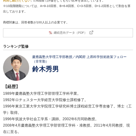
利用し続けたくない
」の4段階で評価をしてもらい比率を算出しています。
※10段階聴取については、A=9-10回答、B=6-8回答、C=3-5回答、D=1-2回答として割合を算
出しております。
商標対象は、回答者数が100人以上の企業です。
継続意向データ（PDF）
ランキング監修
慶應義塾大学理工学部教授／内閣府 上席科学技術政策フェロー
（非常勤）
鈴木秀男
【経歴】
1989年慶應義塾大学理工学部管理工学科卒業。
1992年ロチェスター大学経営大学院修士課程修了。
1996年東京工業大学大学院理工学研究科博士課程経営工学専攻修了。博士（工
学）取得。
1996年筑波大学社会工学系・講師。2002年6月同助教授。
2008年4月慶應義塾大学理工学部管理工学科・准教授。2011年4月同教授、現
在に至る。