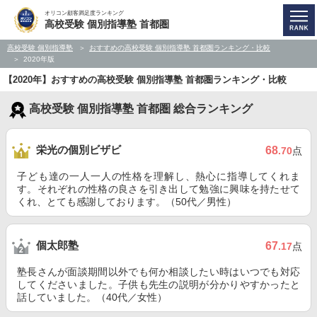
オリコン顧客満足度ランキング
高校受験 個別指導塾 首都圏
高校受験 個別指導塾
おすすめの高校受験 個別指導塾 首都圏ランキング・比較
2020年版
【2020年】おすすめの高校受験 個別指導塾 首都圏ランキング・比較
高校受験 個別指導塾 首都圏 総合ランキング
栄光の個別ビザビ
68
.70
点
子ども達の一人一人の性格を理解し、熱心に指導してくれま
す。それぞれの性格の良さを引き出して勉強に興味を持たせて
くれ、とても感謝しております。（50代／男性）
個太郎塾
67
.17
点
塾長さんが面談期間以外でも何か相談したい時はいつでも対応
してくださいました。子供も先生の説明が分かりやすかったと
話していました。（40代／女性）