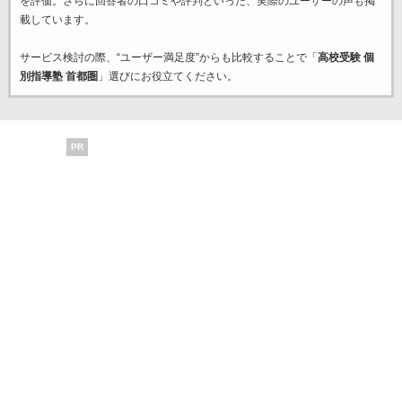
を評価。さらに回答者の口コミや評判といった、実際のユーザーの声も掲
載しています。
サービス検討の際、“ユーザー満足度”からも比較することで「
高校受験 個
別指導塾 首都圏
」選びにお役立てください。
PR