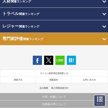
人材
関連ランキング
トラベル
関連ランキング
レジャー
関連ランキング
専門家評価
関連ランキング
オリコン顧客満足度調査とは
調査方法
掲載規約
お問い合わせ
会社概要
個人情報保護方針
引用・転載について
もくじ
利用者の声について
当サイトで公開されている情報（文字、写真、イラスト、画像データ等）及びこれらの配置・