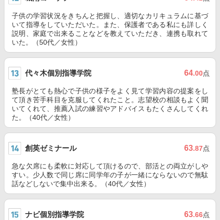
子供の学習状況をきちんと把握し、適切なカリキュラムに基づ
いて指導をしていただいた。また、保護者である私にも詳しく
説明、家庭で出来ることなどを教えていただき、連携も取れて
いた。（50代／女性）
代々木個別指導学院
64
.00
点
塾長がとても熱心で子供の様子をよく見て学習内容の提案をし
て頂き苦手科目を克服してくれたこと。志望校の相談もよく聞
いてくれて、推薦入試の練習やアドバイスもたくさんしてくれ
た。（40代／女性）
創英ゼミナール
63
.87
点
急な欠席にも柔軟に対応して頂けるので、部活との両立がしや
すい。少人数で同じ席に同学年の子が一緒にならないので無駄
話などしないで集中出来る。（40代／女性）
ナビ個別指導学院
63
.66
点