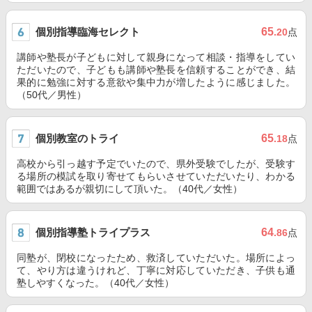
個別指導臨海セレクト
65
.20
点
講師や塾長が子どもに対して親身になって相談・指導をしてい
ただいたので、子どもも講師や塾長を信頼することができ、結
果的に勉強に対する意欲や集中力が増したように感じました。
（50代／男性）
個別教室のトライ
65
.18
点
高校から引っ越す予定でいたので、県外受験でしたが、受験す
る場所の模試を取り寄せてもらいさせていただいたり、わかる
範囲ではあるが親切にして頂いた。（40代／女性）
個別指導塾トライプラス
64
.86
点
同塾が、閉校になったため、救済していただいた。場所によっ
て、やり方は違うけれど、丁寧に対応していただき、子供も通
塾しやすくなった。（40代／女性）