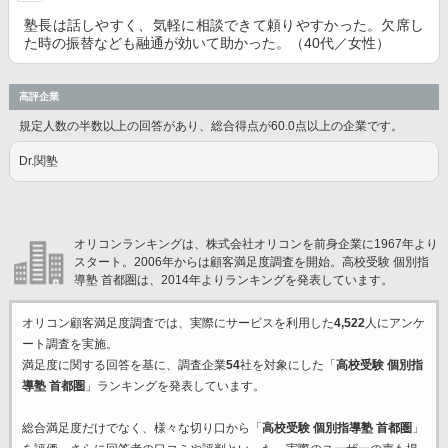
塾長は話しやすく、気軽に相談できて頼りやすかった。欠席し
た時の振替なども融通が効いて助かった。（40代／女性）
高評企業
規定人数の半数以上の回答があり、総合得点が60.0点以上の企業です。
Dr.関塾
オリコンランキングは、株式会社オリコンを前身企業に1967年より
スタート。2006年からは顧客満足度調査を開始。高校受験 個別指
導塾 首都圏は、2014年よりランキングを発表しています。
オリコン顧客満足度調査では、実際にサービスを利用した
4,522
人にアンケ
ート調査を実施。
満足度に関する回答を基に、調査企業
54
社を対象にした「
高校受験 個別指
導塾 首都圏
」ランキングを発表しています。
総合満足度だけでなく、様々な切り口から「
高校受験 個別指導塾 首都圏
」