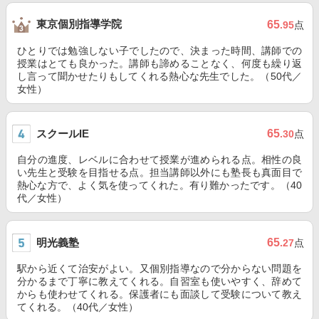
東京個別指導学院
65
.95
点
ひとりでは勉強しない子でしたので、決まった時間、講師での
授業はとても良かった。講師も諦めることなく、何度も繰り返
し言って聞かせたりもしてくれる熱心な先生でした。（50代／
女性）
スクールIE
65
.30
点
自分の進度、レベルに合わせて授業が進められる点。相性の良
い先生と受験を目指せる点。担当講師以外にも塾長も真面目で
熱心な方で、よく気を使ってくれた。有り難かったです。（40
代／女性）
明光義塾
65
.27
点
駅から近くて治安がよい。又個別指導なので分からない問題を
分かるまで丁寧に教えてくれる。自習室も使いやすく、辞めて
からも使わせてくれる。保護者にも面談して受験について教え
てくれる。（40代／女性）