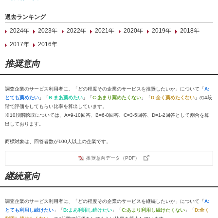
過去ランキング
2024年
2023年
2022年
2021年
2020年
2019年
2018年
2017年
2016年
推奨意向
調査企業のサービス利用者に、「どの程度その企業のサービスを推奨したいか」について「
A:
とても薦めたい
」「
B:まあ薦めたい
」「
C:あまり薦めたくない
」「
D:全く薦めたくない
」の4段
階で評価をしてもらい比率を算出しています。
※10段階聴取については、A=9-10回答、B=6-8回答、C=3-5回答、D=1-2回答として割合を算
出しております。
商標対象は、回答者数が100人以上の企業です。
推奨意向データ（PDF）
継続意向
調査企業のサービス利用者に、「どの程度その企業のサービスを継続したいか」について「
A:
とても利用し続けたい
」「
B:まあ利用し続けたい
」「
C:あまり利用し続けたくない
」「
D:全く