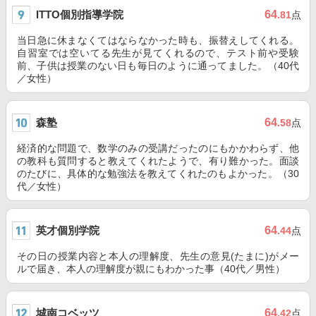
ITTO個別指導学院
64
.81
点
当日急に休まなくてはならなかった時も、振替えしてくれる。
自習室では空いてる先生が見てくれるので、テスト前や受験
前、子供は授業のない日も毎日のように通ってました。（40代
／女性）
森塾
64
.58
点
経済的な問題で、数学のみの受講だったのにもかかわらず、他
の教科も質問すると教えてくれたようで、有り難かった。面談
のたびに、具体的な勉強法を教えてくれたのもよかった。（30
代／女性）
英才個別学院
64
.44
点
その日の授業内容と本人の理解度、先生の意見(たまに)がメー
ルで届き、本人の理解度が親にもわかった事（40代／男性）
城南コベッツ
64
.42
点