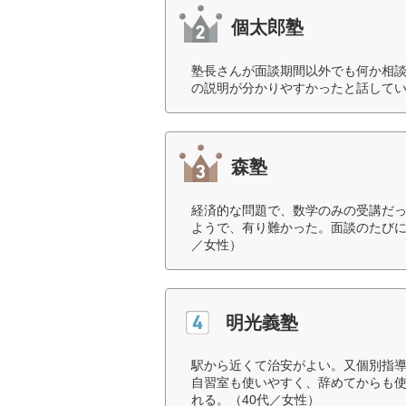
個太郎塾
塾長さんが面談期間以外でも何か相
の説明が分かりやすかったと話してい
森塾
経済的な問題で、数学のみの受講だ
ようで、有り難かった。面談のたびに
／女性）
明光義塾
駅から近くて治安がよい。又個別指
自習室も使いやすく、辞めてからも
れる。（40代／女性）