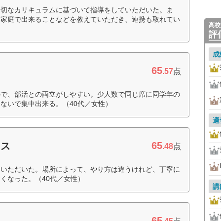
適切なカリキュラムに基づいて指導をしていただいた。ま
、家庭で出来ることなどを教えていただき、連携も取れてい
高校
評
成
65
.57
点
ので、部活との両立がしやすい。少人数で同じ席に同学年の
ないで集中出来る。（40代／女性）
適
65
ラス
.48
点
ていただいた。場所によって、やり方は違うけれど、丁寧に
くなった。（40代／女性）
講
65