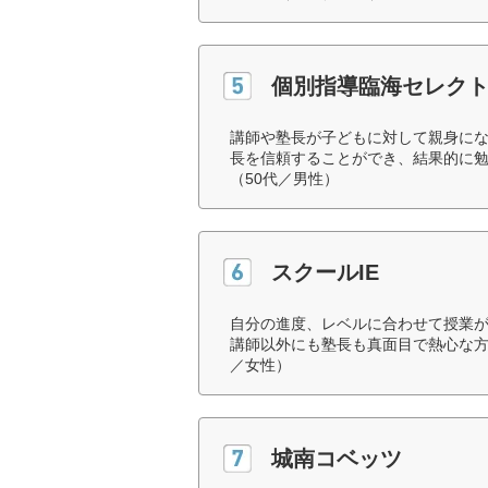
個別指導臨海セレク
講師や塾長が子どもに対して親身に
長を信頼することができ、結果的に
（50代／男性）
スクールIE
自分の進度、レベルに合わせて授業
講師以外にも塾長も真面目で熱心な方
／女性）
城南コベッツ