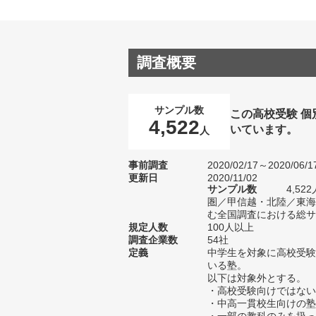
調査概要
サンプル数
この高校受験 
4,522
いています。
人
事前調査
2020/02/17～2020/06/1
更新日
2020/11/02
サンプル数
4,5
圏／甲信越・北陸／東海
む全国調査における総サン
規定人数
100人以上
調査企業数
54社
定義
中学生を対象に高校受験
いる塾。
以下は対象外とする。
・高校受験向けではない
・中高一貫校生向けの塾