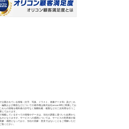
で公開されている情報（文字、写真、イラスト、画像データ等）及びこれ
・編集および構造などについての著作権は株式会社oricon MEに帰属してお
これらの情報を権利者の許可なく無断転載・複製などの二次利用を行うこ
禁じております。
で掲載しているすべての情報やデータは、当社の調査に基づいた結果から
ものとなりますが、サービスへの感想については、サービスの利用者が提
見解・感想となっており、当社の見解・意見ではないことをご理解いただ
ご覧ください。