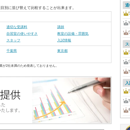
通
項目別に並び替えて比較することが出来ます。
適切な受講料
講師
自習室の使いやすさ
教室の設備・雰囲気
スタッフ
入試情報
ス
千葉県
東京都
業が2社未満のため発表しておりません。
入