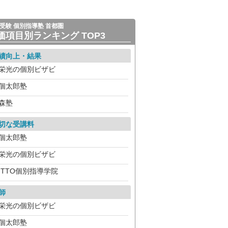
受験 個別指導塾 首都圏
価項目別ランキング TOP3
績向上・結果
栄光の個別ビザビ
個太郎塾
森塾
切な受講料
個太郎塾
栄光の個別ビザビ
ITTO個別指導学院
師
栄光の個別ビザビ
個太郎塾