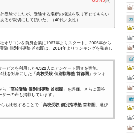
.45
点
県外受験でしたが、受験する場所の模試を取り寄せてもらい
カ
あるが親切にして頂いた。（40代／女性）
オリコンを前身企業に1967年よりスタート。2006年から
験 個別指導塾 首都圏は、2014年よりランキングを発表し
自
サービスを利用した
4,522
人にアンケート調査を実施。
54
社を対象にした「
高校受験 個別指導塾 首都圏
」ランキ
から「
高校受験 個別指導塾 首都圏
」を評価。さらに回答
ーザーの声も掲載しています。
教
からも比較することで「
高校受験 個別指導塾 首都圏
」選び