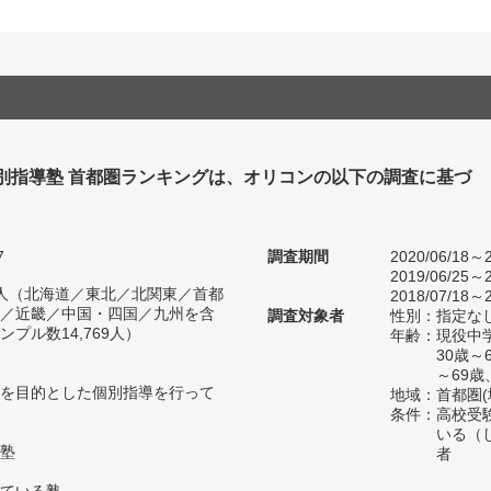
個別指導塾 首都圏ランキングは、オリコンの以下の調査に基づ
7
調査期間
2020/06/18～2
2019/06/25～2
22人（北海道／東北／北関東／首都
2018/07/18～2
／近畿／中国・四国／九州を含
調査対象者
性別：指定な
プル数14,769人）
年齢：現役中学
30歳～
～69歳
を目的とした個別指導を行って
地域：首都圏
条件：高校受
いる（
塾
者