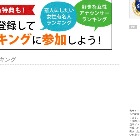
PR
キング
当サイト
らの配置
ります。
とは固く
当サイト
作成した
出された
いた上で