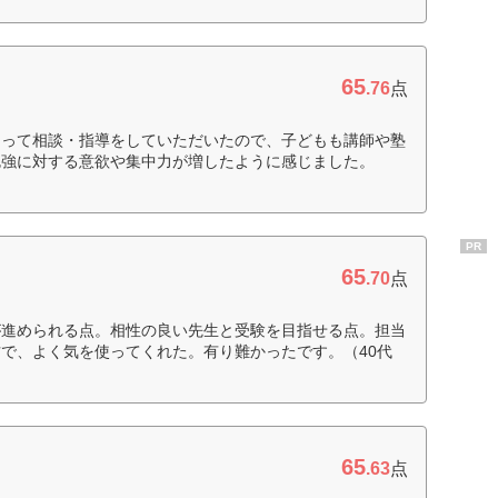
65
ト
.76
点
なって相談・指導をしていただいたので、子どもも講師や塾
勉強に対する意欲や集中力が増したように感じました。
PR
65
.70
点
が進められる点。相性の良い先生と受験を目指せる点。担当
で、よく気を使ってくれた。有り難かったです。（40代
65
.63
点