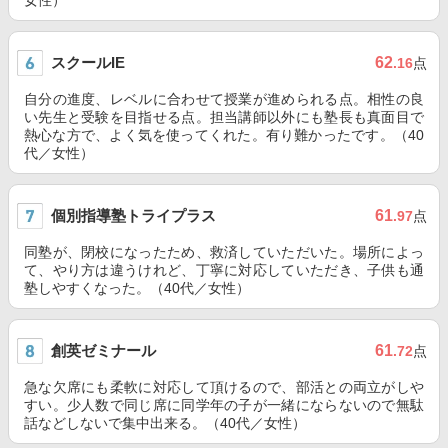
女性）
スクールIE
62
.16
点
自分の進度、レベルに合わせて授業が進められる点。相性の良
い先生と受験を目指せる点。担当講師以外にも塾長も真面目で
熱心な方で、よく気を使ってくれた。有り難かったです。（40
代／女性）
個別指導塾トライプラス
61
.97
点
同塾が、閉校になったため、救済していただいた。場所によっ
て、やり方は違うけれど、丁寧に対応していただき、子供も通
塾しやすくなった。（40代／女性）
創英ゼミナール
61
.72
点
急な欠席にも柔軟に対応して頂けるので、部活との両立がしや
すい。少人数で同じ席に同学年の子が一緒にならないので無駄
話などしないで集中出来る。（40代／女性）