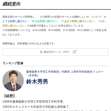
継続意向
調査企業のサービス利用者に、「どの程度その企業のサービスを継続したいか」について「
A:
とても利用し続けたい
」「
B:まあ利用し続けたい
」「
C:あまり利用し続けたくない
」「
D:全く
利用し続けたくない
」の4段階で評価をしてもらい比率を算出しています。
※10段階聴取については、A=9-10回答、B=6-8回答、C=3-5回答、D=1-2回答として割合を算
出しております。
商標対象は、回答者数が100人以上の企業です。
継続意向データ（PDF）
ランキング監修
慶應義塾大学理工学部教授／内閣府 上席科学技術政策フェロー
（非常勤）
鈴木秀男
【経歴】
1989年慶應義塾大学理工学部管理工学科卒業。
1992年ロチェスター大学経営大学院修士課程修了。