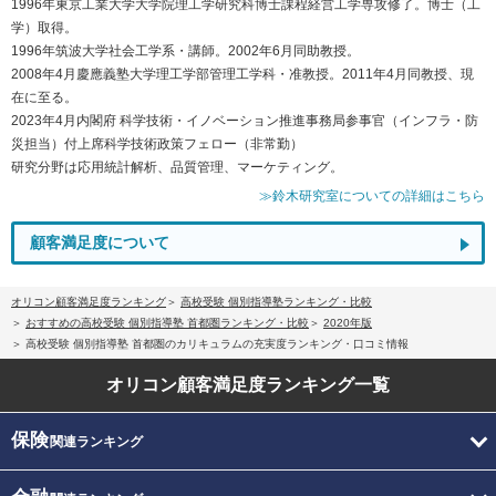
1996年東京工業大学大学院理工学研究科博士課程経営工学専攻修了。博士（工
学）取得。
1996年筑波大学社会工学系・講師。2002年6月同助教授。
2008年4月慶應義塾大学理工学部管理工学科・准教授。2011年4月同教授、現
在に至る。
2023年4月内閣府 科学技術・イノベーション推進事務局参事官（インフラ・防
災担当）付上席科学技術政策フェロー（非常勤）
研究分野は応用統計解析、品質管理、マーケティング。
≫鈴木研究室についての詳細はこちら
顧客満足度について
オリコン顧客満足度ランキング
高校受験 個別指導塾ランキング・比較
おすすめの高校受験 個別指導塾 首都圏ランキング・比較
2020年版
高校受験 個別指導塾 首都圏のカリキュラムの充実度ランキング・口コミ情報
オリコン顧客満足度
ランキング一覧
保険
関連ランキング