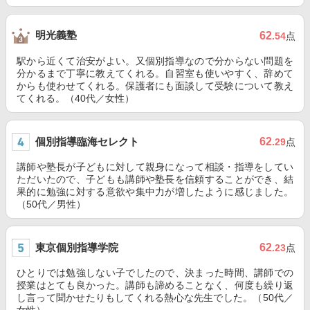
明光義塾
62
.54
点
駅から近くて治安がよい。又個別指導なので分からない問題を
分かるまで丁寧に教えてくれる。自習室も使いやすく、辞めて
からも使わせてくれる。保護者にも面談して受験について教え
てくれる。（40代／女性）
個別指導臨海セレクト
62
.29
点
講師や塾長が子どもに対して親身になって相談・指導をしてい
ただいたので、子どもも講師や塾長を信頼することができ、結
果的に勉強に対する意欲や集中力が増したように感じました。
（50代／男性）
東京個別指導学院
62
.23
点
ひとりでは勉強しない子でしたので、決まった時間、講師での
授業はとても良かった。講師も諦めることなく、何度も繰り返
し言って聞かせたりもしてくれる熱心な先生でした。（50代／