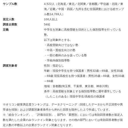
サンプル数
4,522人（北海道／東北／北関東／首都圏／甲信越・北陸／東
海／近畿／中国・四国／九州を含む全国調査における総サンプ
ル数14,769人）
規定人数
100人以上
調査企業数
54社
定義
中学生を対象に高校受験を目的とした個別指導を行っている
塾。
以下は対象外とする。
・高校受験向けではない塾
・中高一貫校生向けの塾
・一部の教科のみを扱っている塾
・学校内個別指導塾
調査対象者
性別：指定なし
年齢：現役中学生を持つ保護者：男性32歳～69歳、女性30歳
～69歳 現役高校生を持つ保護者：男性35歳～69歳、女性33歳
～69歳
地域：首都圏(埼玉県、千葉県、東京都、神奈川県)
条件：高校受験を対象とする個別指導塾に通年通学している
（したことのある）現役中学生/高校生の保護者
※オリコン顧客満足度ランキングは、データクリーニング（回収したデータから不正回答や異
常値を排除）および調査対象者条件から外れた回答を除外した上で作成しています。
※「総合ランキング」、「評価項目別」、部門の「業態別」においては有効回答者数が規定人
数を満たした企業のみランクイン対象となります。その他の部門においては有効回答者数が規
定人数の半数以上の企業がランクイン対象となります。