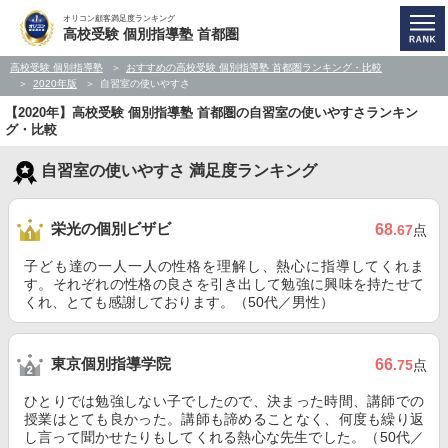
オリコン顧客満足度ランキング
高校受験 個別指導塾 首都圏
高校受験 個別指導塾
おすすめの高校受験 個別指導塾 首都圏ランキング・比較
2020年版
自習室の使いやすさ
【2020年】高校受験 個別指導塾 首都圏の自習室の使いやすさランキン
グ・比較
自習室の使いやすさ 満足度ランキング
栄光の個別ビザビ
68
.67
点
子ども達の一人一人の性格を理解し、熱心に指導してくれま
す。それぞれの性格の良さを引き出して勉強に興味を持たせて
くれ、とても感謝しております。（50代／男性）
東京個別指導学院
66
.75
点
ひとりでは勉強しない子でしたので、決まった時間、講師での
授業はとても良かった。講師も諦めることなく、何度も繰り返
し言って聞かせたりもしてくれる熱心な先生でした。（50代／