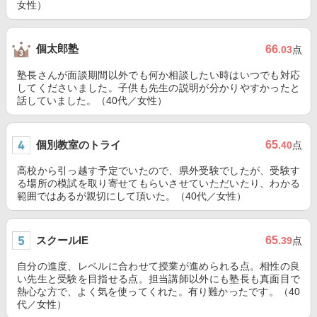
女性）
個太郎塾
66
.03
点
塾長さんが面談期間以外でも何か相談したい時はいつでも対応
してくださいました。子供も先生の説明が分かりやすかったと
話していました。（40代／女性）
個別教室のトライ
65
.40
点
高校から引っ越す予定でいたので、県外受験でしたが、受験す
る場所の模試を取り寄せてもらいさせていただいたり、わかる
範囲ではあるが親切にして頂いた。（40代／女性）
スクールIE
65
.39
点
自分の進度、レベルに合わせて授業が進められる点。相性の良
い先生と受験を目指せる点。担当講師以外にも塾長も真面目で
熱心な方で、よく気を使ってくれた。有り難かったです。（40
代／女性）