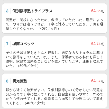
個別指導塾トライプラス
64
.85
点
同塾が、閉校になったため、救済していただいた。場所によっ
て、やり方は違うけれど、丁寧に対応していただき、子供も通
塾しやすくなった。（40代／女性）
城南コベッツ
64
.74
点
子供の学習状況をきちんと把握し、適切なカリキュラムに基づ
いて指導をしていただいた。また、保護者である私にも詳しく
説明、家庭で出来ることなどを教えていただき、連携も取れて
いた。（50代／女性）
明光義塾
64
.67
点
駅から近くて治安がよい。又個別指導なので分からない問題を
分かるまで丁寧に教えてくれる。自習室も使いやすく、辞めて
からも使わせてくれる。保護者にも面談して受験について教え
てくれる。（40代／女性）