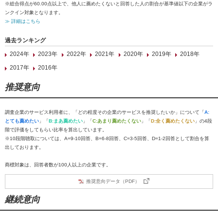
※総合得点が60.00点以上で、他人に薦めたくないと回答した人の割合が基準値以下の企業がラ
ンクイン対象となります。
≫ 詳細はこちら
過去ランキング
2024年
2023年
2022年
2021年
2020年
2019年
2018年
2017年
2016年
推奨意向
調査企業のサービス利用者に、「どの程度その企業のサービスを推奨したいか」について「
A:
とても薦めたい
」「
B:まあ薦めたい
」「
C:あまり薦めたくない
」「
D:全く薦めたくない
」の4段
階で評価をしてもらい比率を算出しています。
※10段階聴取については、A=9-10回答、B=6-8回答、C=3-5回答、D=1-2回答として割合を算
出しております。
商標対象は、回答者数が100人以上の企業です。
推奨意向データ（PDF）
継続意向