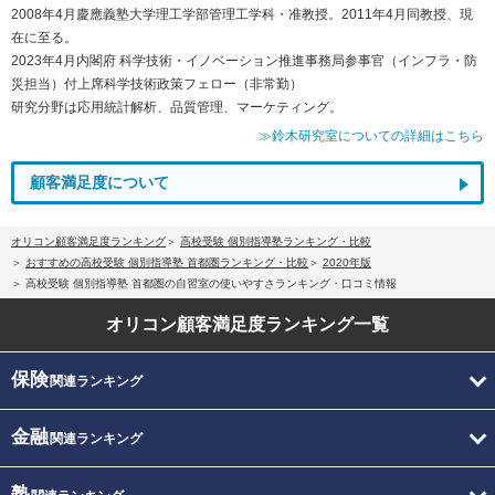
2008年4月慶應義塾大学理工学部管理工学科・准教授。2011年4月同教授、現
在に至る。
2023年4月内閣府 科学技術・イノベーション推進事務局参事官（インフラ・防
災担当）付上席科学技術政策フェロー（非常勤）
研究分野は応用統計解析、品質管理、マーケティング。
≫鈴木研究室についての詳細はこちら
顧客満足度について
オリコン顧客満足度ランキング
高校受験 個別指導塾ランキング・比較
おすすめの高校受験 個別指導塾 首都圏ランキング・比較
2020年版
高校受験 個別指導塾 首都圏の自習室の使いやすさランキング・口コミ情報
オリコン顧客満足度
ランキング一覧
保険
関連ランキング
金融
関連ランキング
塾