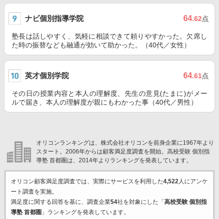
ナビ個別指導学院
64
.62
点
塾長は話しやすく、気軽に相談できて頼りやすかった。欠席し
た時の振替なども融通が効いて助かった。（40代／女性）
英才個別学院
64
.61
点
その日の授業内容と本人の理解度、先生の意見(たまに)がメー
ルで届き、本人の理解度が親にもわかった事（40代／男性）
オリコンランキングは、株式会社オリコンを前身企業に1967年より
スタート。2006年からは顧客満足度調査を開始。高校受験 個別指
導塾 首都圏は、2014年よりランキングを発表しています。
オリコン顧客満足度調査では、実際にサービスを利用した
4,522
人にアンケ
ート調査を実施。
満足度に関する回答を基に、調査企業
54
社を対象にした「
高校受験 個別指
導塾 首都圏
」ランキングを発表しています。