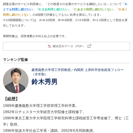
調査企業のサービス利用者に、「どの程度その企業のサービスを継続したいか」について「
A:
とても利用し続けたい
」「
B:まあ利用し続けたい
」「
C:あまり利用し続けたくない
」「
D:全く
利用し続けたくない
」の4段階で評価をしてもらい比率を算出しています。
※10段階聴取については、A=9-10回答、B=6-8回答、C=3-5回答、D=1-2回答として割合を算
出しております。
商標対象は、回答者数が100人以上の企業です。
継続意向データ（PDF）
ランキング監修
慶應義塾大学理工学部教授／内閣府 上席科学技術政策フェロー
（非常勤）
鈴木秀男
【経歴】
1989年慶應義塾大学理工学部管理工学科卒業。
1992年ロチェスター大学経営大学院修士課程修了。
1996年東京工業大学大学院理工学研究科博士課程経営工学専攻修了。博士（工
学）取得。
1996年筑波大学社会工学系・講師。2002年6月同助教授。