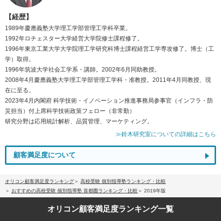
【経歴】
1989年慶應義塾大学理工学部管理工学科卒業。
1992年ロチェスター大学経営大学院修士課程修了。
1996年東京工業大学大学院理工学研究科博士課程経営工学専攻修了。博士（工
学）取得。
1996年筑波大学社会工学系・講師。2002年6月同助教授。
2008年4月慶應義塾大学理工学部管理工学科・准教授。2011年4月同教授、現
在に至る。
2023年4月内閣府 科学技術・イノベーション推進事務局参事官（インフラ・防
災担当）付上席科学技術政策フェロー（非常勤）
研究分野は応用統計解析、品質管理、マーケティング。
≫鈴木研究室についての詳細はこちら
顧客満足度について
オリコン顧客満足度ランキング
高校受験 個別指導塾ランキング・比較
おすすめの高校受験 個別指導塾 首都圏ランキング・比較
2019年版
オリコン顧客満足度
ランキング一覧