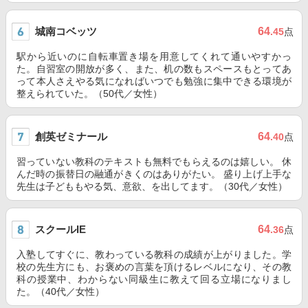
城南コベッツ
64
.45
点
駅から近いのに自転車置き場を用意してくれて通いやすかっ
た。自習室の開放が多く、また、机の数もスペースもとってあ
って本人さえやる気になればいつでも勉強に集中できる環境が
整えられていた。（50代／女性）
創英ゼミナール
64
.40
点
習っていない教科のテキストも無料でもらえるのは嬉しい。 休
んだ時の振替日の融通がきくのはありがたい。 盛り上げ上手な
先生は子どももやる気、意欲、を出してます。（30代／女性）
スクールIE
64
.36
点
入塾してすぐに、教わっている教科の成績が上がりました。学
校の先生方にも、お褒めの言葉を頂けるレベルになり、その教
科の授業中、わからない同級生に教えて回る立場になりまし
た。（40代／女性）