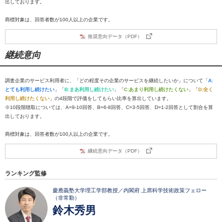
出しております。
商標対象は、回答者数が100人以上の企業です。
推奨意向データ（PDF）
継続意向
調査企業のサービス利用者に、「どの程度その企業のサービスを継続したいか」について「
A:
とても利用し続けたい
」「
B:まあ利用し続けたい
」「
C:あまり利用し続けたくない
」「
D:全く
利用し続けたくない
」の4段階で評価をしてもらい比率を算出しています。
※10段階聴取については、A=9-10回答、B=6-8回答、C=3-5回答、D=1-2回答として割合を算
出しております。
商標対象は、回答者数が100人以上の企業です。
継続意向データ（PDF）
ランキング監修
慶應義塾大学理工学部教授／内閣府 上席科学技術政策フェロー
（非常勤）
鈴木秀男