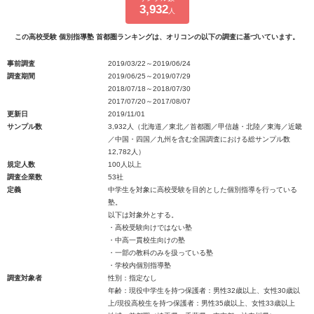
3,932
人
この高校受験 個別指導塾 首都圏ランキングは、オリコンの以下の調査に基づいています。
事前調査
2019/03/22～2019/06/24
調査期間
2019/06/25～2019/07/29
2018/07/18～2018/07/30
2017/07/20～2017/08/07
更新日
2019/11/01
サンプル数
3,932人（北海道／東北／首都圏／甲信越・北陸／東海／近畿
／中国・四国／九州を含む全国調査における総サンプル数
12,782人）
規定人数
100人以上
調査企業数
53社
定義
中学生を対象に高校受験を目的とした個別指導を行っている
塾。
以下は対象外とする。
・高校受験向けではない塾
・中高一貫校生向けの塾
・一部の教科のみを扱っている塾
・学校内個別指導塾
調査対象者
性別：指定なし
年齢：現役中学生を持つ保護者：男性32歳以上、女性30歳以
上/現役高校生を持つ保護者：男性35歳以上、女性33歳以上