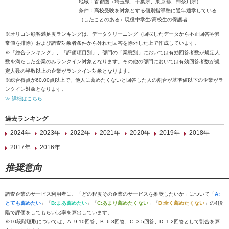
地域：首都圏（埼玉県、千葉県、東京都、神奈川県）
条件：高校受験を対象とする個別指導塾に通年通学している
（したことのある）現役中学生/高校生の保護者
※オリコン顧客満足度ランキングは、データクリーニング（回収したデータから不正回答や異
常値を排除）および調査対象者条件から外れた回答を除外した上で作成しています。
※「総合ランキング」、「評価項目別」、部門の「業態別」においては有効回答者数が規定人
数を満たした企業のみランクイン対象となります。その他の部門においては有効回答者数が規
定人数の半数以上の企業がランクイン対象となります。
※総合得点が60.00点以上で、他人に薦めたくないと回答した人の割合が基準値以下の企業がラ
ンクイン対象となります。
≫ 詳細はこちら
過去ランキング
2024年
2023年
2022年
2021年
2020年
2019年
2018年
2017年
2016年
推奨意向
調査企業のサービス利用者に、「どの程度その企業のサービスを推奨したいか」について「
A:
とても薦めたい
」「
B:まあ薦めたい
」「
C:あまり薦めたくない
」「
D:全く薦めたくない
」の4段
階で評価をしてもらい比率を算出しています。
※10段階聴取については、A=9-10回答、B=6-8回答、C=3-5回答、D=1-2回答として割合を算