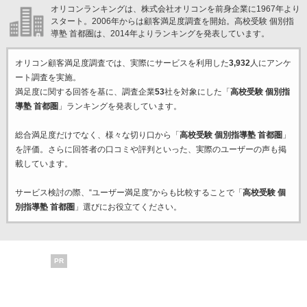
オリコンランキングは、株式会社オリコンを前身企業に1967年より
スタート。2006年からは顧客満足度調査を開始。高校受験 個別指
導塾 首都圏は、2014年よりランキングを発表しています。
オリコン顧客満足度調査では、実際にサービスを利用した
3,932
人にアンケ
ート調査を実施。
満足度に関する回答を基に、調査企業
53
社を対象にした「
高校受験 個別指
導塾 首都圏
」ランキングを発表しています。
総合満足度だけでなく、様々な切り口から「
高校受験 個別指導塾 首都圏
」
を評価。さらに回答者の口コミや評判といった、実際のユーザーの声も掲
載しています。
サービス検討の際、“ユーザー満足度”からも比較することで「
高校受験 個
別指導塾 首都圏
」選びにお役立てください。
PR