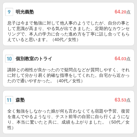
明光義塾
64
.20
点
息子は今まで勉強に対して他人事のようでしたが、自分の事と
して意識が高まり、やる気が出てきました。定期的なカウンセ
リングで、本人の学力に合った進め方を丁寧に話し合ってもら
えていると思います。（40代／女性）
個別教室のトライ
64
.03
点
講師との相性が良かったので疑問点などが質問しやすく、それ
に対して分かり易く的確な指導をしてくれた。自宅から近かっ
たので通いやすかった。（40代／女性）
森塾
63
.53
点
全く勉強をしなかった娘が何も言わなくても宿題や予習、復習
を進んでやるようなり、テスト前等の自習に自ら行くようにな
り、本当に驚いたと共に、成績も上がりました。（50代／女
性）