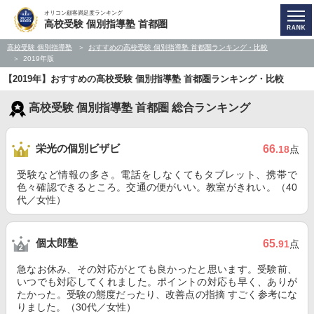
オリコン顧客満足度ランキング
高校受験 個別指導塾 首都圏
高校受験 個別指導塾
おすすめの高校受験 個別指導塾 首都圏ランキング・比較
2019年版
【2019年】おすすめの高校受験 個別指導塾 首都圏ランキング・比較
高校受験 個別指導塾 首都圏 総合ランキング
栄光の個別ビザビ
66
.18
点
受験など情報の多さ。電話をしなくてもタブレット、携帯で
色々確認できるところ。交通の便がいい。教室がきれい。（40
代／女性）
個太郎塾
65
.91
点
急なお休み、その対応がとても良かったと思います。受験前、
いつでも対応してくれました。ポイントの対応も早く、ありが
たかった。受験の態度だったり、改善点の指摘 すごく参考にな
りました。（30代／女性）