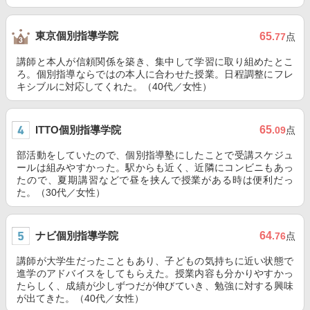
東京個別指導学院
65
.77
点
講師と本人が信頼関係を築き、集中して学習に取り組めたとこ
ろ。個別指導ならではの本人に合わせた授業。日程調整にフレ
キシブルに対応してくれた。（40代／女性）
ITTO個別指導学院
65
.09
点
部活動をしていたので、個別指導塾にしたことで受講スケジュ
ールは組みやすかった。駅からも近く、近隣にコンビニもあっ
たので、夏期講習などで昼を挟んで授業がある時は便利だっ
た。（30代／女性）
ナビ個別指導学院
64
.76
点
講師が大学生だったこともあり、子どもの気持ちに近い状態で
進学のアドバイスをしてもらえた。授業内容も分かりやすかっ
たらしく、成績が少しずつだが伸びていき、勉強に対する興味
が出てきた。（40代／女性）