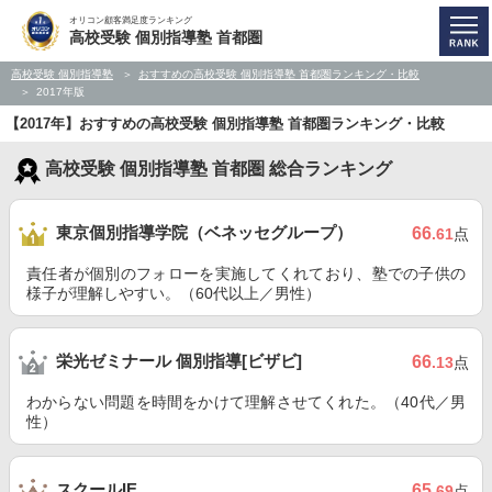
オリコン顧客満足度ランキング
高校受験 個別指導塾 首都圏
高校受験 個別指導塾
おすすめの高校受験 個別指導塾 首都圏ランキング・比較
2017年版
【2017年】おすすめの高校受験 個別指導塾 首都圏ランキング・比較
高校受験 個別指導塾 首都圏 総合ランキング
東京個別指導学院（ベネッセグループ）
66
.61
点
責任者が個別のフォローを実施してくれており、塾での子供の
様子が理解しやすい。（60代以上／男性）
栄光ゼミナール 個別指導[ビザビ]
66
.13
点
わからない問題を時間をかけて理解させてくれた。（40代／男
性）
スクールIE
65
.69
点