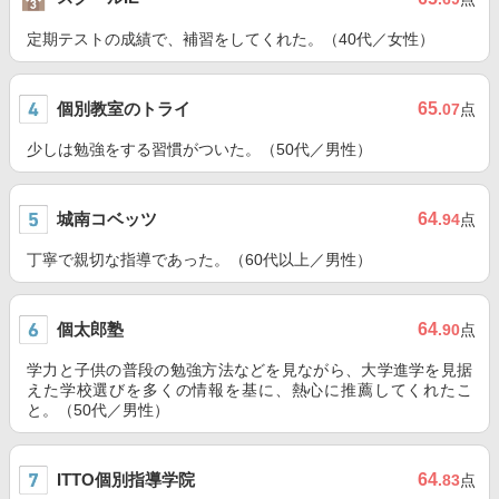
定期テストの成績で、補習をしてくれた。（40代／女性）
個別教室のトライ
65
.07
点
少しは勉強をする習慣がついた。（50代／男性）
城南コベッツ
64
.94
点
丁寧で親切な指導であった。（60代以上／男性）
個太郎塾
64
.90
点
学力と子供の普段の勉強方法などを見ながら、大学進学を見据
えた学校選びを多くの情報を基に、熱心に推薦してくれたこ
と。（50代／男性）
ITTO個別指導学院
64
.83
点