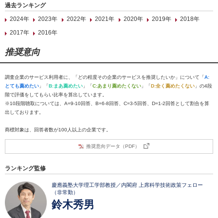
過去ランキング
2024年
2023年
2022年
2021年
2020年
2019年
2018年
2017年
2016年
推奨意向
調査企業のサービス利用者に、「どの程度その企業のサービスを推奨したいか」について「
A:
とても薦めたい
」「
B:まあ薦めたい
」「
C:あまり薦めたくない
」「
D:全く薦めたくない
」の4段
階で評価をしてもらい比率を算出しています。
※10段階聴取については、A=9-10回答、B=6-8回答、C=3-5回答、D=1-2回答として割合を算
出しております。
商標対象は、回答者数が100人以上の企業です。
推奨意向データ（PDF）
ランキング監修
慶應義塾大学理工学部教授／内閣府 上席科学技術政策フェロー
（非常勤）
鈴木秀男