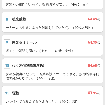
講師との相性が合っている 授業料が安い。（40代／女性）
明光義塾
64
.63
点
一人一人の生徒にあった対応をしていた点。（40代／男性）
栄光ゼミナール
64
.30
点
遅くまで質問を聞いてくれた。（40代／女性）
代々木個別指導学院
64
.05
点
講師が親身になって、進路相談にのってくれる。話や説明も的
確で分かりやすい。（40代／女性）
森塾
63
.95
点
いつ行っても教えてもらえること。（40代／男性）