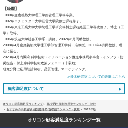
【経歴】
1989年慶應義塾大学理工学部管理工学科卒業。
1992年ロチェスター大学経営大学院修士課程修了。
1996年東京工業大学大学院理工学研究科博士課程経営工学専攻修了。博士（工
学）取得。
1996年筑波大学社会工学系・講師。2002年6月同助教授。
2008年4月慶應義塾大学理工学部管理工学科・准教授。2011年4月同教授、現
在に至る。
2023年4月内閣府 科学技術・イノベーション推進事務局参事官（インフラ・防
災担当）付上席科学技術政策フェロー（非常勤）
研究分野は応用統計解析、品質管理、マーケティング。
≫鈴木研究室についての詳細はこちら
顧客満足度について
オリコン顧客満足度ランキング
高校受験 個別指導塾ランキング・比較
おすすめの高校受験 個別指導塾 首都圏ランキング・比較
2017年版
オリコン顧客満足度
ランキング一覧