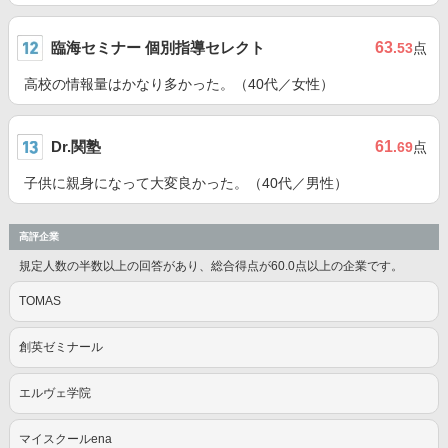
臨海セミナー 個別指導セレクト
63
.53
点
高校の情報量はかなり多かった。（40代／女性）
Dr.関塾
61
.69
点
子供に親身になって大変良かった。（40代／男性）
高評企業
規定人数の半数以上の回答があり、総合得点が60.0点以上の企業です。
TOMAS
創英ゼミナール
エルヴェ学院
マイスクールena