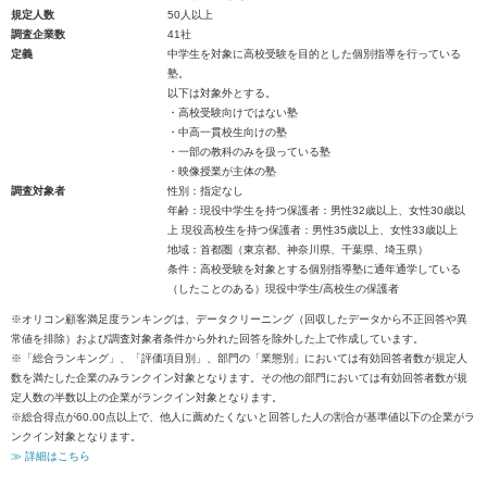
規定人数
50人以上
調査企業数
41社
定義
中学生を対象に高校受験を目的とした個別指導を行っている
塾。
以下は対象外とする。
・高校受験向けではない塾
・中高一貫校生向けの塾
・一部の教科のみを扱っている塾
・映像授業が主体の塾
調査対象者
性別：指定なし
年齢：現役中学生を持つ保護者：男性32歳以上、女性30歳以
上 現役高校生を持つ保護者：男性35歳以上、女性33歳以上
地域：首都圏（東京都、神奈川県、千葉県、埼玉県）
条件：高校受験を対象とする個別指導塾に通年通学している
（したことのある）現役中学生/高校生の保護者
※オリコン顧客満足度ランキングは、データクリーニング（回収したデータから不正回答や異
常値を排除）および調査対象者条件から外れた回答を除外した上で作成しています。
※「総合ランキング」、「評価項目別」、部門の「業態別」においては有効回答者数が規定人
数を満たした企業のみランクイン対象となります。その他の部門においては有効回答者数が規
定人数の半数以上の企業がランクイン対象となります。
※総合得点が60.00点以上で、他人に薦めたくないと回答した人の割合が基準値以下の企業がラ
ンクイン対象となります。
≫ 詳細はこちら