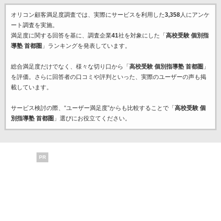
オリコン顧客満足度調査では、実際にサービスを利用した
3,358
人にアンケ
ート調査を実施。
満足度に関する回答を基に、調査企業
41
社を対象にした「
高校受験 個別指
導塾 首都圏
」ランキングを発表しています。
総合満足度だけでなく、様々な切り口から「
高校受験 個別指導塾 首都圏
」
を評価。さらに回答者の口コミや評判といった、実際のユーザーの声も掲
載しています。
サービス検討の際、“ユーザー満足度”からも比較することで「
高校受験 個
別指導塾 首都圏
」選びにお役立てください。
PR