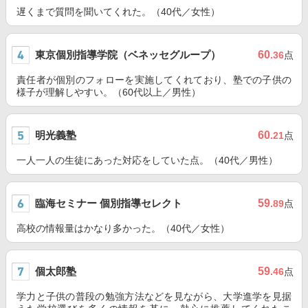
遅くまで質問を聞いてくれた。（40代／女性）
東京個別指導学院（ベネッセグループ）
60
.36
点
責任者が個別のフォローを実施してくれており、塾での子供の
様子が理解しやすい。（60代以上／男性）
明光義塾
60
.21
点
一人一人の生徒にあった対応をしていた点。（40代／男性）
臨海セミナー 個別指導セレクト
59
.89
点
高校の情報量はかなり多かった。（40代／女性）
個太郎塾
59
.46
点
学力と子供の普段の勉強方法などを見ながら、大学進学を見据