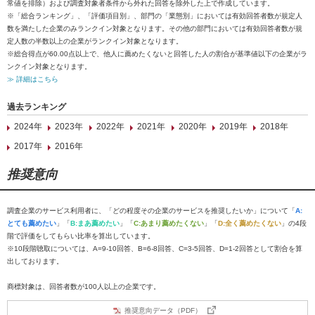
常値を排除）および調査対象者条件から外れた回答を除外した上で作成しています。
※「総合ランキング」、「評価項目別」、部門の「業態別」においては有効回答者数が規定人
数を満たした企業のみランクイン対象となります。その他の部門においては有効回答者数が規
定人数の半数以上の企業がランクイン対象となります。
※総合得点が60.00点以上で、他人に薦めたくないと回答した人の割合が基準値以下の企業がラ
ンクイン対象となります。
≫ 詳細はこちら
過去ランキング
2024年
2023年
2022年
2021年
2020年
2019年
2018年
2017年
2016年
推奨意向
調査企業のサービス利用者に、「どの程度その企業のサービスを推奨したいか」について「
A:
とても薦めたい
」「
B:まあ薦めたい
」「
C:あまり薦めたくない
」「
D:全く薦めたくない
」の4段
階で評価をしてもらい比率を算出しています。
※10段階聴取については、A=9-10回答、B=6-8回答、C=3-5回答、D=1-2回答として割合を算
出しております。
商標対象は、回答者数が100人以上の企業です。
推奨意向データ（PDF）