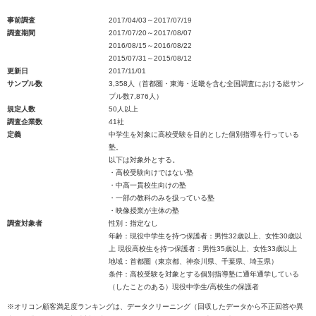
事前調査
2017/04/03～2017/07/19
調査期間
2017/07/20～2017/08/07
2016/08/15～2016/08/22
2015/07/31～2015/08/12
更新日
2017/11/01
サンプル数
3,358人（首都圏・東海・近畿を含む全国調査における総サン
プル数7,876人）
規定人数
50人以上
調査企業数
41社
定義
中学生を対象に高校受験を目的とした個別指導を行っている
塾。
以下は対象外とする。
・高校受験向けではない塾
・中高一貫校生向けの塾
・一部の教科のみを扱っている塾
・映像授業が主体の塾
調査対象者
性別：指定なし
年齢：現役中学生を持つ保護者：男性32歳以上、女性30歳以
上 現役高校生を持つ保護者：男性35歳以上、女性33歳以上
地域：首都圏（東京都、神奈川県、千葉県、埼玉県）
条件：高校受験を対象とする個別指導塾に通年通学している
（したことのある）現役中学生/高校生の保護者
※オリコン顧客満足度ランキングは、データクリーニング（回収したデータから不正回答や異