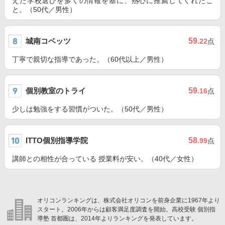
えた学校選びを多くの情報を基に、熱心に推薦してくれたこ
と。（50代／男性）
城南コベッツ
59
.22
点
丁寧で親切な指導であった。（60代以上／男性）
個別教室のトライ
59
.16
点
少しは勉強をする習慣がついた。（50代／男性）
ITTO個別指導学院
58
.99
点
講師との相性が合っている 授業料が安い。（40代／女性）
オリコンランキングは、株式会社オリコンを前身企業に1967年より
スタート。2006年からは顧客満足度調査を開始。高校受験 個別指
導塾 首都圏は、2014年よりランキングを発表しています。