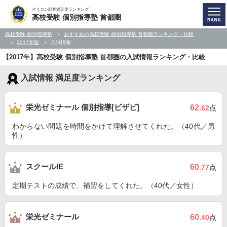
オリコン顧客満足度ランキング
高校受験 個別指導塾 首都圏
高校受験 個別指導塾
おすすめの高校受験 個別指導塾 首都圏ランキング・比較
2017年版
入試情報
【2017年】高校受験 個別指導塾 首都圏の入試情報ランキング・比較
入試情報 満足度ランキング
栄光ゼミナール 個別指導[ビザビ]
62
.62
点
わからない問題を時間をかけて理解させてくれた。（40代／男
性）
スクールIE
60
.77
点
定期テストの成績で、補習をしてくれた。（40代／女性）
栄光ゼミナール
60
.40
点