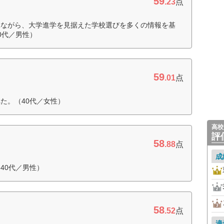
59
.23
点
見ながら、大学進学を見据えた学校選びを多くの情報を基
0代／男性）
59
.01
点
た。（40代／女性）
高校
評
58
.88
点
成
40代／男性）
58
.52
点
適