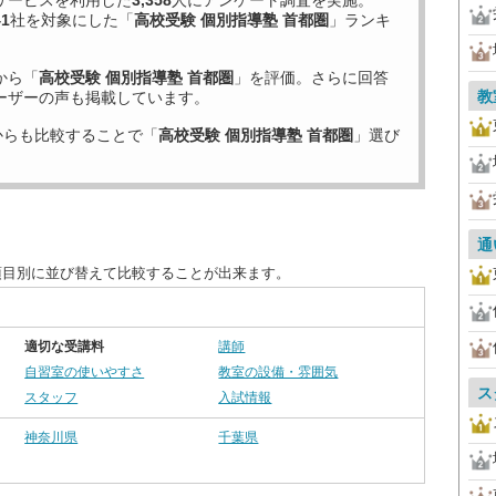
サービスを利用した
3,358
人にアンケート調査を実施。
41
社を対象にした「
高校受験 個別指導塾 首都圏
」ランキ
から「
高校受験 個別指導塾 首都圏
」を評価。さらに回答
教
ーザーの声も掲載しています。
からも比較することで「
高校受験 個別指導塾 首都圏
」選び
通
項目別に並び替えて比較することが出来ます。
適切な受講料
講師
自習室の使いやすさ
教室の設備・雰囲気
ス
スタッフ
入試情報
神奈川県
千葉県