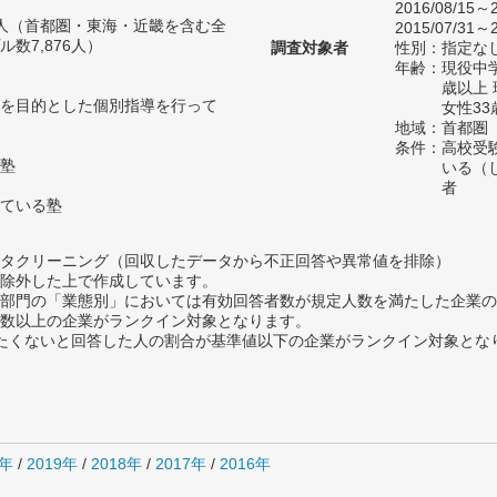
2016/08/15～2
58人（首都圏・東海・近畿を含む全
2015/07/31～2
数7,876人）
調査対象者
性別：指定な
年齢：現役中学
歳以上
を目的とした個別指導を行って
女性33
地域：首都圏
条件：高校受
塾
いる（
者
ている塾
タクリーニング（回収したデータから不正回答や異常値を排除）
除外した上で作成しています。
部門の「業態別」においては有効回答者数が規定人数を満たした企業の
数以上の企業がランクイン対象となります。
薦めたくないと回答した人の割合が基準値以下の企業がランクイン対象とな
0年
/
2019年
/
2018年
/
2017年
/
2016年