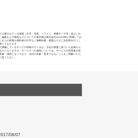
で公開されている情報（文字、写真、イラスト、画像データ等）及びこれ
・編集および構造などについての著作権は株式会社oricon MEに帰属してお
これらの情報を権利者の許可なく無断転載・複製などの二次利用を行うこ
禁じております。
で掲載しているすべての情報やデータは、当社の調査に基づいた結果から
ものとなりますが、サービスへの感想については、サービスの利用者が提
見解・感想となっており、当社の見解・意見ではないことをご理解いただ
ご覧ください。
017/08/07