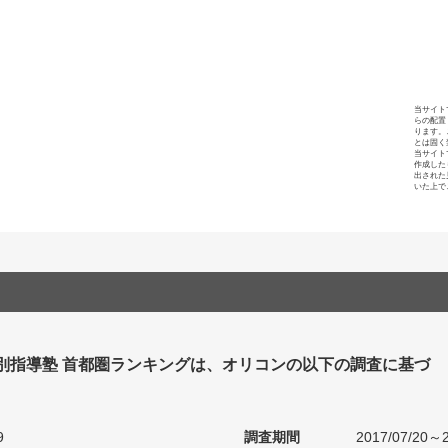
当サイト
らの配置
ります。
とは固く
当サイト
作成した
出された
いた上で
個別指導塾 首都圏ランキングは、オリコンの以下の調査に基づ
9
調査期間
2017/07/20～2