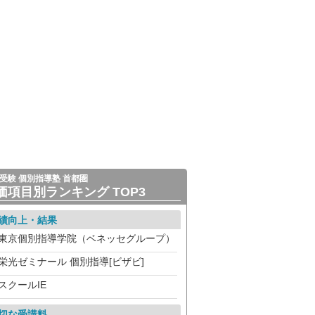
受験 個別指導塾 首都圏
価項目別ランキング TOP3
績向上・結果
東京個別指導学院（ベネッセグループ）
栄光ゼミナール 個別指導[ビザビ]
スクールIE
切な受講料