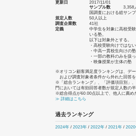
更新日
2017/11/01
サンプル数
3,3
国調査における総サンプル
規定人数
50人以上
調査企業数
41社
定義
中学生を対象に高校受験
いる塾。
以下は対象外とする。
・高校受験向けではない
・中高一貫校生向けの塾
・一部の教科のみを扱っ
・映像授業が主体の塾
※オリコン顧客満足度ランキングは、デー
および調査対象者条件から外れた回答を
※「総合ランキング」、「評価項目別」、
門においては有効回答者数が規定人数の半
※総合得点が60.00点以上で、他人に
≫ 詳細はこちら
過去ランキング
2024年
/
2023年
/
2022年
/
2021年
/
202