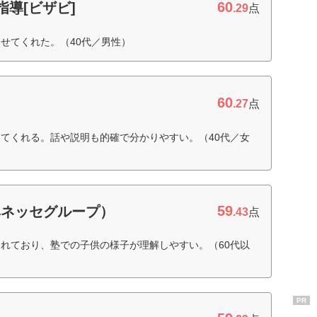
60
指導[ビザビ]
.29
点
せてくれた。（40代／男性）
60
.27
点
てくれる。話や説明も的確で分かりやすい。（40代／女
59
ベネッセグループ）
.43
点
れており、塾での子供の様子が理解しやすい。（60代以
PR