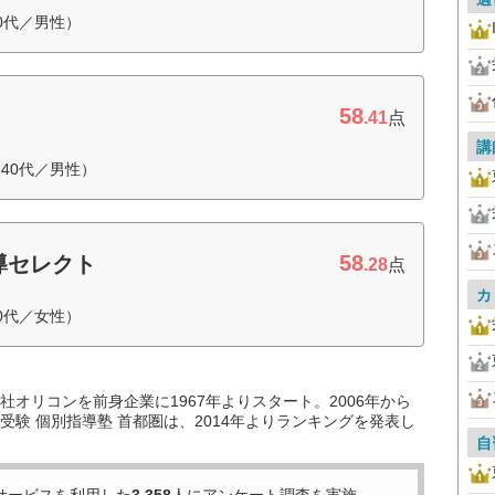
0代／男性）
58
.41
点
講
40代／男性）
58
導セレクト
.28
点
カ
0代／女性）
オリコンを前身企業に1967年よりスタート。2006年から
験 個別指導塾 首都圏は、2014年よりランキングを発表し
自