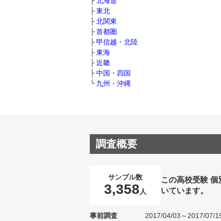
北海道
東北
北関東
首都圏
甲信越・北陸
東海
近畿
中国・四国
九州・沖縄
調査概要
サンプル数
この高校受験 
3,358
いています。
人
事前調査
2017/04/03～2017/07/1