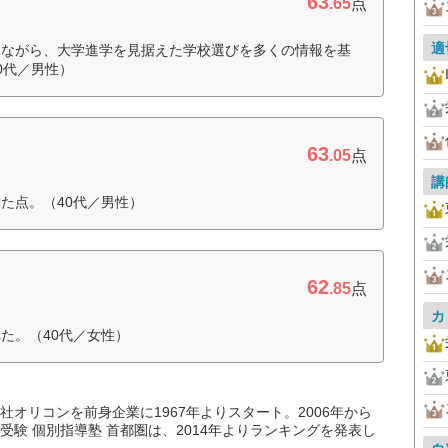
63
.65
点
適
見ながら、大学進学を見据えた学校選びを多くの情報を基
0代／男性）
63
.05
点
講
た点。（40代／男性）
62
.85
点
カ
た。（40代／女性）
オリコンを前身企業に1967年よりスタート。2006年から
験 個別指導塾 首都圏は、2014年よりランキングを発表し