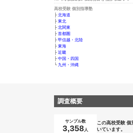
高校受験 個別指導塾
北海道
東北
北関東
首都圏
甲信越・北陸
東海
近畿
中国・四国
九州・沖縄
調査概要
サンプル数
この高校受験 
3,358
いています。
人