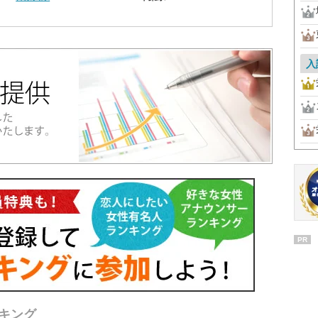
入
PR
キング