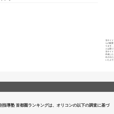
当サイト
らの配置
ります。
とは固く
当サイト
作成した
出された
いた上で
個別指導塾 首都圏ランキングは、オリコンの以下の調査に基づ