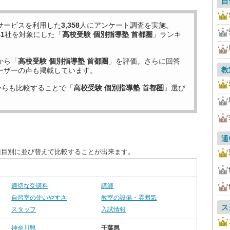
自
サービスを利用した
3,358
人にアンケート調査を実施。
41
社を対象にした「
高校受験 個別指導塾 首都圏
」ランキ
から「
高校受験 個別指導塾 首都圏
」を評価。さらに回答
教
ーザーの声も掲載しています。
からも比較することで「
高校受験 個別指導塾 首都圏
」選び
通
項目別に並び替えて比較することが出来ます。
適切な受講料
講師
自習室の使いやすさ
教室の設備・雰囲気
ス
スタッフ
入試情報
神奈川県
千葉県