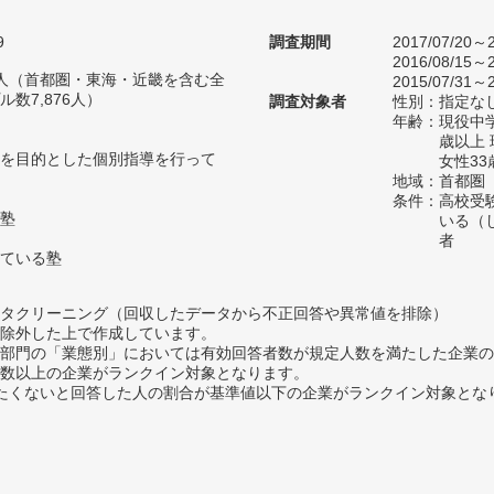
9
調査期間
2017/07/20～2
2016/08/15～2
58人（首都圏・東海・近畿を含む全
2015/07/31～2
数7,876人）
調査対象者
性別：指定な
年齢：現役中学
歳以上
を目的とした個別指導を行って
女性33
地域：首都圏
条件：高校受
塾
いる（
者
ている塾
タクリーニング（回収したデータから不正回答や異常値を排除）
除外した上で作成しています。
部門の「業態別」においては有効回答者数が規定人数を満たした企業の
数以上の企業がランクイン対象となります。
薦めたくないと回答した人の割合が基準値以下の企業がランクイン対象とな