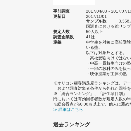
事前調査
2017/04/03～2017/07/1
更新日
2017/11/01
サンプル数
3,3
国調査における総サンプル
規定人数
50人以上
調査企業数
41社
定義
中学生を対象に高校受験
いる塾。
以下は対象外とする。
・高校受験向けではない
・中高一貫校生向けの塾
・一部の教科のみを扱っ
・映像授業が主体の塾
※オリコン顧客満足度ランキングは、デー
および調査対象者条件から外れた回答を
※「総合ランキング」、「評価項目別」、
門においては有効回答者数が規定人数の半
※総合得点が60.00点以上で、他人に
≫ 詳細はこちら
過去ランキング