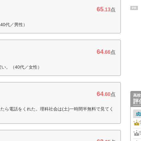
65
PR
.13
点
40代／男性）
64
.66
点
安い。（40代／女性）
64
.60
点
高校
評
たら電話をくれた。理科社会は(土)一時間半無料で見てく
成