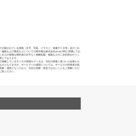
で公開されている情報（文字、写真、イラスト、画像データ等）及びこれ
・編集および構造などについての著作権は株式会社oricon MEに帰属してお
これらの情報を権利者の許可なく無断転載・複製などの二次利用を行うこ
禁じております。
で掲載しているすべての情報やデータは、当社の調査に基づいた結果から
ものとなりますが、サービスへの感想については、サービスの利用者が提
見解・感想となっており、当社の見解・意見ではないことをご理解いただ
ご覧ください。