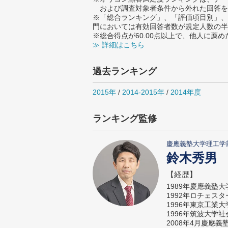
および調査対象者条件から外れた回答を
※「総合ランキング」、「評価項目別」、
門においては有効回答者数が規定人数の半
※総合得点が60.00点以上で、他人に
≫ 詳細はこちら
過去ランキング
2015年
/
2014-2015年
/
2014年度
ランキング監修
慶應義塾大学理工学
鈴木秀男
【経歴】
1989年慶應義塾
1992年ロチェス
1996年東京工業
1996年筑波大学
2008年4月慶應