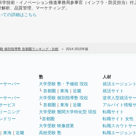
府 科学技術・イノベーション推進事務局参事官（インフラ・防災担当）
計解析、品質管理、マーケティング。
いての詳細はこちら
験 個別指導塾 首都圏ランキング・比較
2014-2015年版
塾
人材
ーサーバー
大学受験 塾・予備校 現役
就活エージェン
└
首都圏
｜
東海
｜
近畿
就活サイト
ーサーバー
大学受験 個別指導塾 現役
逆求人型就活サ
サービス
└
首都圏
｜
東海
｜
近畿
アルバイト情報
リーニング
大学受験 難関大学特化型 現役
転職サイト
ンドリー
└
首都圏
転職サイト 女性
大学受験 映像授業
転職スカウトサ
｜
東海
｜
近畿
高校受験 塾
転職エージェン