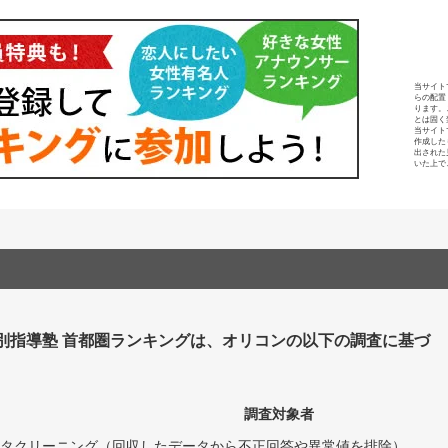
当サイト
らの配置
ります。
とは固く
当サイト
作成した
出された
いた上で
個別指導塾 首都圏ランキングは、オリコンの以下の調査に基づ
調査対象者
タクリーニング（回収したデータから不正回答や異常値を排除）