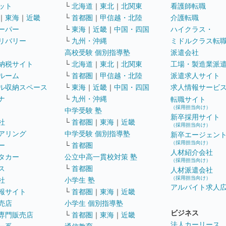
ット
└
北海道
｜
東北
｜
北関東
看護師転職
｜
東海
｜
近畿
└
首都圏
｜
甲信越・北陸
介護転職
ーパー
└
東海
｜
近畿
｜
中国・四国
ハイクラス・
リバリー
└
九州・沖縄
ミドルクラス転
高校受験 個別指導塾
派遣会社
納税サイト
└
北海道
｜
東北
｜
北関東
工場・製造業派
ルーム
└
首都圏
｜
甲信越・北陸
派遣求人サイト
ル収納スペース
└
東海
｜
近畿
｜
中国・四国
求人情報サービ
ナ
└
九州・沖縄
転職サイト
（採用担当向け）
中学受験 塾
新卒採用サイト
社
└
首都圏
｜
東海
｜
近畿
（採用担当向け）
アリング
中学受験 個別指導塾
新卒エージェン
（採用担当向け）
ー
└
首都圏
人材紹介会社
タカー
公立中高一貫校対策 塾
（採用担当向け）
ス
└
首都圏
人材派遣会社
（採用担当向け）
社
小学生 塾
アルバイト求人
報サイト
└
首都圏
｜
東海
｜
近畿
売店
小学生 個別指導塾
ビジネス
専門販売店
└
首都圏
｜
東海
｜
近畿
法人カーリース