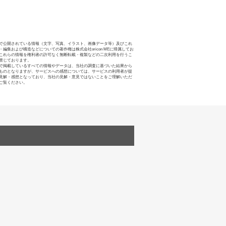
で公開されている情報（文字、写真、イラスト、画像データ等）及びこれ
・編集および構造などについての著作権は株式会社oricon MEに帰属してお
これらの情報を権利者の許可なく無断転載・複製などの二次利用を行うこ
禁じております。
で掲載しているすべての情報やデータは、当社の調査に基づいた結果から
ものとなりますが、サービスへの感想については、サービスの利用者が提
見解・感想となっており、当社の見解・意見ではないことをご理解いただ
ご覧ください。