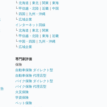
└
北海道
｜
東北
｜
関東
｜
東海
└
甲信越・北陸
｜
近畿
｜
中国
└
四国
｜
九州・沖縄
職
└
広域企業
インターネット回線
遣
└
北海道
｜
東北
｜
関東
└
甲信越・北陸
｜
東海
｜
近畿
ス
└
中国・四国
｜
九州・沖縄
└
広域企業
専門家評価
ト
保険
自動車保険 ダイレクト型
自動車保険 代理店型
バイク保険 ダイレクト型
バイク保険 代理店型
広告
火災保険
学資保険
ペット保険