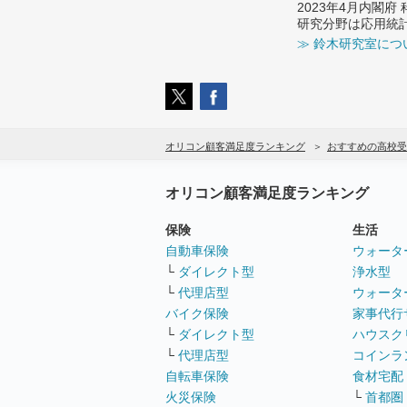
2023年4月内閣
研究分野は応用統
≫ 鈴木研究室につ
オリコン顧客満足度ランキング
おすすめの高校受
オリコン顧客満足度ランキング
保険
生活
自動車保険
ウォータ
└
ダイレクト型
浄水型
└
代理店型
ウォータ
バイク保険
家事代行
└
ダイレクト型
ハウスク
└
代理店型
コインラ
自転車保険
食材宅配
火災保険
└
首都圏