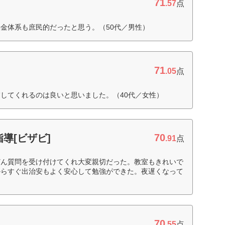
71
.57
点
金体系も庶民的だったと思う。（50代／男性）
71
.05
点
してくれるのは良いと思いました。（40代／女性）
70
導[ビザビ]
.91
点
どん質問を受け付けてくれ大変親切だった。教室もきれいで
からすぐ出治安もよく安心して勉強ができた。夜遅くなって
70
.55
点