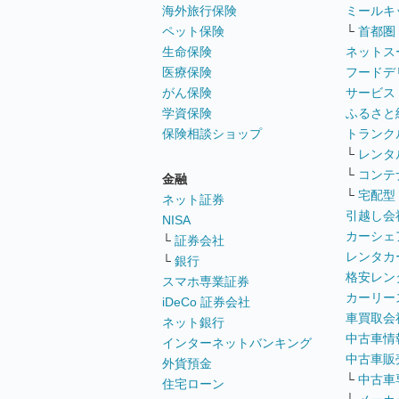
海外旅行保険
ミールキ
ペット保険
└
首都圏
生命保険
ネットス
医療保険
フードデ
がん保険
サービス
学資保険
ふるさと
保険相談ショップ
トランク
└
レンタ
└
コンテ
金融
└
宅配型
ネット証券
引越し会
NISA
カーシェ
└
証券会社
レンタカ
└
銀行
格安レン
スマホ専業証券
カーリー
iDeCo 証券会社
車買取会
ネット銀行
中古車情
インターネットバンキング
中古車販
外貨預金
└
中古車
住宅ローン