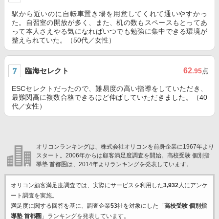
駅から近いのに自転車置き場を用意してくれて通いやすかっ
た。自習室の開放が多く、また、机の数もスペースもとってあ
って本人さえやる気になればいつでも勉強に集中できる環境が
整えられていた。（50代／女性）
臨海セレクト
62
.95
点
ESCセレクトだったので、難易度の高い指導をしていただき、
最難関高に複数合格できるほど伸ばしていただきました。（40
代／女性）
オリコンランキングは、株式会社オリコンを前身企業に1967年より
スタート。2006年からは顧客満足度調査を開始。高校受験 個別指
導塾 首都圏は、2014年よりランキングを発表しています。
オリコン顧客満足度調査では、実際にサービスを利用した
3,932
人にアンケ
ート調査を実施。
満足度に関する回答を基に、調査企業
53
社を対象にした「
高校受験 個別指
導塾 首都圏
」ランキングを発表しています。