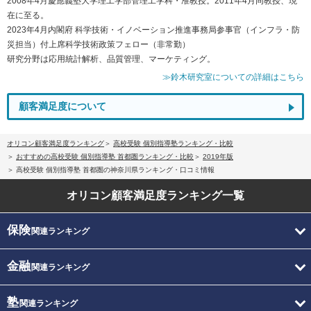
2008年4月慶應義塾大学理工学部管理工学科・准教授。2011年4月同教授、現
在に至る。
2023年4月内閣府 科学技術・イノベーション推進事務局参事官（インフラ・防
災担当）付上席科学技術政策フェロー（非常勤）
研究分野は応用統計解析、品質管理、マーケティング。
≫鈴木研究室についての詳細はこちら
顧客満足度について
オリコン顧客満足度ランキング
高校受験 個別指導塾ランキング・比較
おすすめの高校受験 個別指導塾 首都圏ランキング・比較
2019年版
高校受験 個別指導塾 首都圏の神奈川県ランキング・口コミ情報
オリコン顧客満足度
ランキング一覧
保険
関連ランキング
金融
関連ランキング
塾
関連ランキング