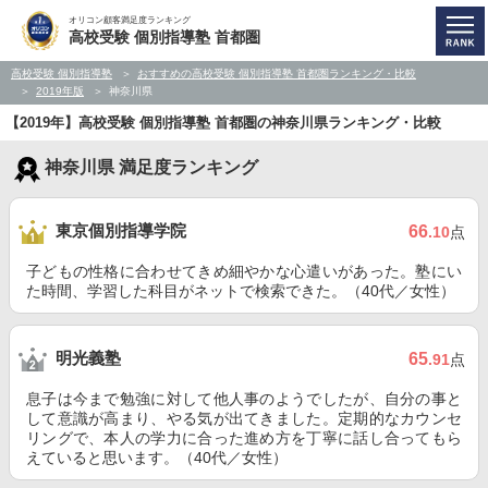
オリコン顧客満足度ランキング
高校受験 個別指導塾 首都圏
高校受験 個別指導塾
おすすめの高校受験 個別指導塾 首都圏ランキング・比較
2019年版
神奈川県
【2019年】高校受験 個別指導塾 首都圏の神奈川県ランキング・比較
神奈川県 満足度ランキング
東京個別指導学院
66
.10
点
子どもの性格に合わせてきめ細やかな心遣いがあった。塾にい
た時間、学習した科目がネットで検索できた。（40代／女性）
明光義塾
65
.91
点
息子は今まで勉強に対して他人事のようでしたが、自分の事と
して意識が高まり、やる気が出てきました。定期的なカウンセ
リングで、本人の学力に合った進め方を丁寧に話し合ってもら
えていると思います。（40代／女性）