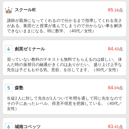
スクールIE
65
.16
点
講師が親身になってくれるので分かるまで指導してくれる良さ
がある。集団だと授業が進んでしまうので分からない事を解決
できないままになる。特に数学。（40代／女性）
創英ゼミナール
64
.43
点
習っていない教科のテキストも無料でもらえるのは嬉しい。 休
んだ時の振替日の融通がきくのはありがたい。 盛り上げ上手な
先生は子どももやる気、意欲、を出してます。（30代／女性）
森塾
64
.04
点
生徒2人に対して先生が1人ついて年間を通して同じ先生なので
その子にあったレベル、得意不得意を把握している。（40代／
女性）
城南コベッツ
63
.41
点