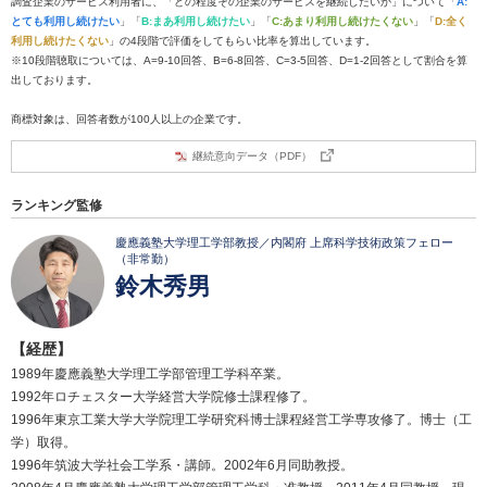
調査企業のサービス利用者に、「どの程度その企業のサービスを継続したいか」について「
A:
とても利用し続けたい
」「
B:まあ利用し続けたい
」「
C:あまり利用し続けたくない
」「
D:全く
利用し続けたくない
」の4段階で評価をしてもらい比率を算出しています。
※10段階聴取については、A=9-10回答、B=6-8回答、C=3-5回答、D=1-2回答として割合を算
出しております。
商標対象は、回答者数が100人以上の企業です。
継続意向データ（PDF）
ランキング監修
慶應義塾大学理工学部教授／内閣府 上席科学技術政策フェロー
（非常勤）
鈴木秀男
【経歴】
1989年慶應義塾大学理工学部管理工学科卒業。
1992年ロチェスター大学経営大学院修士課程修了。
1996年東京工業大学大学院理工学研究科博士課程経営工学専攻修了。博士（工
学）取得。
1996年筑波大学社会工学系・講師。2002年6月同助教授。