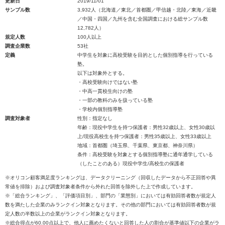
更新日
2019/11/01
サンプル数
3,932人（北海道／東北／首都圏／甲信越・北陸／東海／近畿
／中国・四国／九州を含む全国調査における総サンプル数
12,782人）
規定人数
100人以上
調査企業数
53社
定義
中学生を対象に高校受験を目的とした個別指導を行っている
塾。
以下は対象外とする。
・高校受験向けではない塾
・中高一貫校生向けの塾
・一部の教科のみを扱っている塾
・学校内個別指導塾
調査対象者
性別：指定なし
年齢：現役中学生を持つ保護者：男性32歳以上、女性30歳以
上/現役高校生を持つ保護者：男性35歳以上、女性33歳以上
地域：首都圏（埼玉県、千葉県、東京都、神奈川県）
条件：高校受験を対象とする個別指導塾に通年通学している
（したことのある）現役中学生/高校生の保護者
※オリコン顧客満足度ランキングは、データクリーニング（回収したデータから不正回答や異
常値を排除）および調査対象者条件から外れた回答を除外した上で作成しています。
※「総合ランキング」、「評価項目別」、部門の「業態別」においては有効回答者数が規定人
数を満たした企業のみランクイン対象となります。その他の部門においては有効回答者数が規
定人数の半数以上の企業がランクイン対象となります。
※総合得点が60.00点以上で、他人に薦めたくないと回答した人の割合が基準値以下の企業がラ