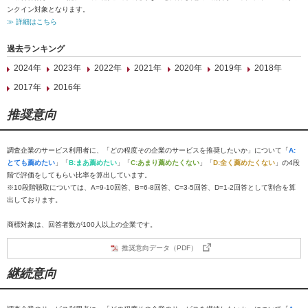
ンクイン対象となります。
≫ 詳細はこちら
過去ランキング
2024年
2023年
2022年
2021年
2020年
2019年
2018年
2017年
2016年
推奨意向
調査企業のサービス利用者に、「どの程度その企業のサービスを推奨したいか」について「
A:
とても薦めたい
」「
B:まあ薦めたい
」「
C:あまり薦めたくない
」「
D:全く薦めたくない
」の4段
階で評価をしてもらい比率を算出しています。
※10段階聴取については、A=9-10回答、B=6-8回答、C=3-5回答、D=1-2回答として割合を算
出しております。
商標対象は、回答者数が100人以上の企業です。
推奨意向データ（PDF）
継続意向