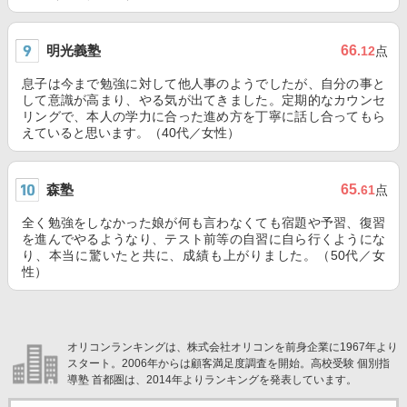
明光義塾
66
.12
点
息子は今まで勉強に対して他人事のようでしたが、自分の事と
して意識が高まり、やる気が出てきました。定期的なカウンセ
リングで、本人の学力に合った進め方を丁寧に話し合ってもら
えていると思います。（40代／女性）
森塾
65
.61
点
全く勉強をしなかった娘が何も言わなくても宿題や予習、復習
を進んでやるようなり、テスト前等の自習に自ら行くようにな
り、本当に驚いたと共に、成績も上がりました。（50代／女
性）
オリコンランキングは、株式会社オリコンを前身企業に1967年より
スタート。2006年からは顧客満足度調査を開始。高校受験 個別指
導塾 首都圏は、2014年よりランキングを発表しています。