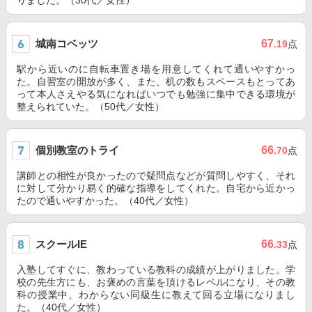
りました。（30代／女性）
城南コベッツ
67
.19
点
駅から近いのに自転車置き場を用意してくれて通いやすかっ
た。自習室の開放が多く、また、机の数もスペースもとってあ
って本人さえやる気になればいつでも勉強に集中できる環境が
整えられていた。（50代／女性）
個別教室のトライ
66
.70
点
講師との相性が良かったので疑問点などが質問しやすく、それ
に対して分かり易く的確な指導をしてくれた。自宅から近かっ
たので通いやすかった。（40代／女性）
スクールIE
66
.33
点
入塾してすぐに、教わっている教科の成績が上がりました。学
校の先生方にも、お褒めの言葉を頂けるレベルになり、その教
科の授業中、わからない同級生に教えて回る立場になりまし
た。（40代／女性）