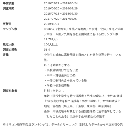
事前調査
2019/03/22～2019/06/24
調査期間
2019/06/25～2019/07/29
2018/07/18～2018/07/30
2017/07/20～2017/08/07
更新日
2019/11/01
サンプル数
3,932人（北海道／東北／首都圏／甲信越・北陸／東海／近畿
／中国・四国／九州を含む全国調査における総サンプル数
12,782人）
規定人数
100人以上
調査企業数
53社
定義
中学生を対象に高校受験を目的とした個別指導を行っている
塾。
以下は対象外とする。
・高校受験向けではない塾
・中高一貫校生向けの塾
・一部の教科のみを扱っている塾
・学校内個別指導塾
調査対象者
性別：指定なし
年齢：現役中学生を持つ保護者：男性32歳以上、女性30歳以
上/現役高校生を持つ保護者：男性35歳以上、女性33歳以上
地域：首都圏（埼玉県、千葉県、東京都、神奈川県）
条件：高校受験を対象とする個別指導塾に通年通学している
（したことのある）現役中学生/高校生の保護者
※オリコン顧客満足度ランキングは、データクリーニング（回収したデータから不正回答や異