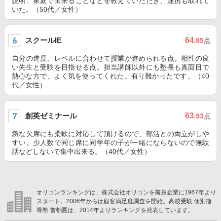
説明、家庭で出来ることなどを教えていただき、連携も取れて
いた。（50代／女性）
スクールIE
64
.85
点
自分の進度、レベルに合わせて授業が進められる点。相性の良
い先生と受験を目指せる点。担当講師以外にも塾長も真面目で
熱心な方で、よく気を使ってくれた。有り難かったです。（40
代／女性）
創英ゼミナール
63
.93
点
急な欠席にも柔軟に対応して頂けるので、部活との両立がしや
すい。少人数で同じ席に同学年の子が一緒にならないので無駄
話などしないで集中出来る。（40代／女性）
オリコンランキングは、株式会社オリコンを前身企業に1967年より
スタート。2006年からは顧客満足度調査を開始。高校受験 個別指
導塾 首都圏は、2014年よりランキングを発表しています。