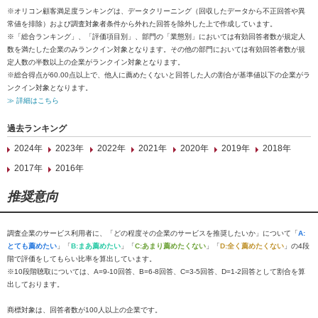
※オリコン顧客満足度ランキングは、データクリーニング（回収したデータから不正回答や異
常値を排除）および調査対象者条件から外れた回答を除外した上で作成しています。
※「総合ランキング」、「評価項目別」、部門の「業態別」においては有効回答者数が規定人
数を満たした企業のみランクイン対象となります。その他の部門においては有効回答者数が規
定人数の半数以上の企業がランクイン対象となります。
※総合得点が60.00点以上で、他人に薦めたくないと回答した人の割合が基準値以下の企業がラ
ンクイン対象となります。
≫ 詳細はこちら
過去ランキング
2024年
2023年
2022年
2021年
2020年
2019年
2018年
2017年
2016年
推奨意向
調査企業のサービス利用者に、「どの程度その企業のサービスを推奨したいか」について「
A:
とても薦めたい
」「
B:まあ薦めたい
」「
C:あまり薦めたくない
」「
D:全く薦めたくない
」の4段
階で評価をしてもらい比率を算出しています。
※10段階聴取については、A=9-10回答、B=6-8回答、C=3-5回答、D=1-2回答として割合を算
出しております。
商標対象は、回答者数が100人以上の企業です。