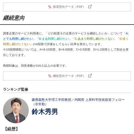
推奨意向データ（PDF）
継続意向
調査企業のサービス利用者に、「どの程度その企業のサービスを継続したいか」について「
A:
とても利用し続けたい
」「
B:まあ利用し続けたい
」「
C:あまり利用し続けたくない
」「
D:全く
利用し続けたくない
」の4段階で評価をしてもらい比率を算出しています。
※10段階聴取については、A=9-10回答、B=6-8回答、C=3-5回答、D=1-2回答として割合を算
出しております。
商標対象は、回答者数が100人以上の企業です。
継続意向データ（PDF）
ランキング監修
慶應義塾大学理工学部教授／内閣府 上席科学技術政策フェロー
（非常勤）
鈴木秀男
【経歴】