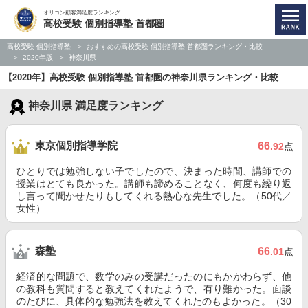
オリコン顧客満足度ランキング
高校受験 個別指導塾 首都圏
高校受験 個別指導塾
おすすめの高校受験 個別指導塾 首都圏ランキング・比較
2020年版
神奈川県
【2020年】高校受験 個別指導塾 首都圏の神奈川県ランキング・比較
神奈川県 満足度ランキング
東京個別指導学院
66
.92
点
ひとりでは勉強しない子でしたので、決まった時間、講師での
授業はとても良かった。講師も諦めることなく、何度も繰り返
し言って聞かせたりもしてくれる熱心な先生でした。（50代／
女性）
森塾
66
.01
点
経済的な問題で、数学のみの受講だったのにもかかわらず、他
の教科も質問すると教えてくれたようで、有り難かった。面談
のたびに、具体的な勉強法を教えてくれたのもよかった。（30