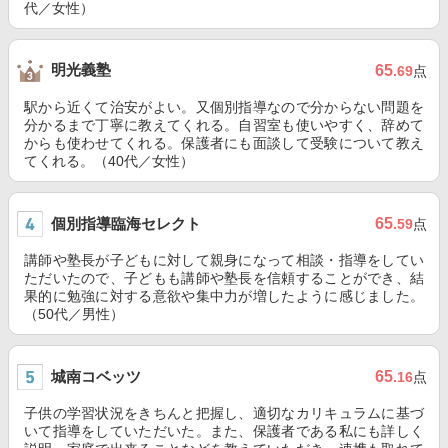
代／女性）
明光義塾
65
.69
点
駅から近くて治安がよい。又個別指導なので分からない問題を
分かるまで丁寧に教えてくれる。自習室も使いやすく、辞めて
からも使わせてくれる。保護者にも面談して受験について教え
てくれる。（40代／女性）
個別指導臨海セレクト
65
.59
点
講師や塾長が子どもに対して親身になって相談・指導をしてい
ただいたので、子どもも講師や塾長を信頼することができ、結
果的に勉強に対する意欲や集中力が増したように感じました。
（50代／男性）
城南コベッツ
65
.16
点
子供の学習状況をきちんと把握し、適切なカリキュラムに基づ
いて指導をしていただいた。また、保護者である私にも詳しく