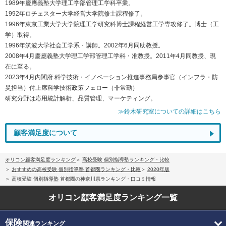
1989年慶應義塾大学理工学部管理工学科卒業。
1992年ロチェスター大学経営大学院修士課程修了。
1996年東京工業大学大学院理工学研究科博士課程経営工学専攻修了。博士（工
学）取得。
1996年筑波大学社会工学系・講師。2002年6月同助教授。
2008年4月慶應義塾大学理工学部管理工学科・准教授。2011年4月同教授、現
在に至る。
2023年4月内閣府 科学技術・イノベーション推進事務局参事官（インフラ・防
災担当）付上席科学技術政策フェロー（非常勤）
研究分野は応用統計解析、品質管理、マーケティング。
≫鈴木研究室についての詳細はこちら
顧客満足度について
オリコン顧客満足度ランキング
高校受験 個別指導塾ランキング・比較
おすすめの高校受験 個別指導塾 首都圏ランキング・比較
2020年版
高校受験 個別指導塾 首都圏の神奈川県ランキング・口コミ情報
オリコン顧客満足度
ランキング一覧
保険
関連ランキング