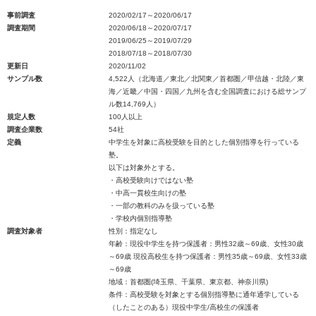
事前調査
2020/02/17～2020/06/17
調査期間
2020/06/18～2020/07/17
2019/06/25～2019/07/29
2018/07/18～2018/07/30
更新日
2020/11/02
サンプル数
4,522人（北海道／東北／北関東／首都圏／甲信越・北陸／東
海／近畿／中国・四国／九州を含む全国調査における総サンプ
ル数14,769人）
規定人数
100人以上
調査企業数
54社
定義
中学生を対象に高校受験を目的とした個別指導を行っている
塾。
以下は対象外とする。
・高校受験向けではない塾
・中高一貫校生向けの塾
・一部の教科のみを扱っている塾
・学校内個別指導塾
調査対象者
性別：指定なし
年齢：現役中学生を持つ保護者：男性32歳～69歳、女性30歳
～69歳 現役高校生を持つ保護者：男性35歳～69歳、女性33歳
～69歳
地域：首都圏(埼玉県、千葉県、東京都、神奈川県)
条件：高校受験を対象とする個別指導塾に通年通学している
（したことのある）現役中学生/高校生の保護者