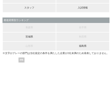
スタッフ
入試情報
都道府県別ランキング
青森県
岩手県
宮城県
秋田県
山形県
福島県
※文字がグレーの部門は当社規定の条件を満たした企業が2社未満のため発表しておりません。
PR