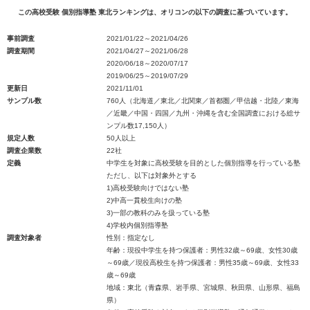
この高校受験 個別指導塾 東北ランキングは、オリコンの以下の調査に基づいています。
事前調査
2021/01/22～2021/04/26
調査期間
2021/04/27～2021/06/28
2020/06/18～2020/07/17
2019/06/25～2019/07/29
更新日
2021/11/01
サンプル数
760人（北海道／東北／北関東／首都圏／甲信越・北陸／東海
／近畿／中国・四国／九州・沖縄を含む全国調査における総サ
ンプル数17,150人）
規定人数
50人以上
調査企業数
22社
定義
中学生を対象に高校受験を目的とした個別指導を行っている塾
ただし、以下は対象外とする
1)高校受験向けではない塾
2)中高一貫校生向けの塾
3)一部の教科のみを扱っている塾
4)学校内個別指導塾
調査対象者
性別：指定なし
年齢：現役中学生を持つ保護者：男性32歳～69歳、女性30歳
～69歳／現役高校生を持つ保護者：男性35歳～69歳、女性33
歳～69歳
地域：東北（青森県、岩手県、宮城県、秋田県、山形県、福島
県）