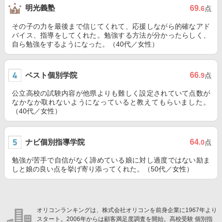
明光義塾
69
.6
点
その子の力を最後まで信じてくれて、応援しながら的確なアド
バイス、指導をしてくれた。勉強する方法が分かったらしく、
自ら勉強をするようになった。（40代／女性）
ベスト個別学院
66
.9
点
公立高校の試験内容が他県よりも難しく設定されていて点数が
なかなか取れないようになっていると教えてもらいました。
（40代／女性）
ナビ個別指導学院
64
.0
点
勉強が苦手で自信がなく諦めている娘に対し過度ではない励ま
しと娘の良い点を挙げ寄り添ってくれた。（50代／女性）
オリコンランキングは、株式会社オリコンを前身企業に1967年より
スタート。2006年からは顧客満足度調査を開始。高校受験 個別指