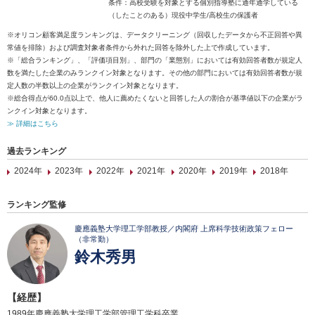
条件：高校受験を対象とする個別指導塾に通年通学している
（したことのある）現役中学生/高校生の保護者
※オリコン顧客満足度ランキングは、データクリーニング（回収したデータから不正回答や異
常値を排除）および調査対象者条件から外れた回答を除外した上で作成しています。
※「総合ランキング」、「評価項目別」、部門の「業態別」においては有効回答者数が規定人
数を満たした企業のみランクイン対象となります。その他の部門においては有効回答者数が規
定人数の半数以上の企業がランクイン対象となります。
※総合得点が60.0点以上で、他人に薦めたくないと回答した人の割合が基準値以下の企業がラ
ンクイン対象となります。
≫ 詳細はこちら
過去ランキング
2024年
2023年
2022年
2021年
2020年
2019年
2018年
ランキング監修
慶應義塾大学理工学部教授／内閣府 上席科学技術政策フェロー
（非常勤）
鈴木秀男
【経歴】
1989年慶應義塾大学理工学部管理工学科卒業。