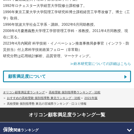
1992年ロチェスター大学経営大学院修士課程修了。
1996年東京工業大学大学院理工学研究科博士課程経営工学専攻修了。博士（工
学）取得。
1996年筑波大学社会工学系・講師。2002年6月同助教授。
2008年4月慶應義塾大学理工学部管理工学科・准教授。2011年4月同教授、現
在に至る。
2023年4月内閣府 科学技術・イノベーション推進事務局参事官（インフラ・防
災担当）付上席科学技術政策フェロー（非常勤）
研究分野は応用統計解析、品質管理、マーケティング。
≫鈴木研究室についての詳細はこちら
顧客満足度について
オリコン顧客満足度ランキング
高校受験 個別指導塾ランキング・比較
おすすめの高校受験 個別指導塾 東北ランキング・比較
2021年版
高校受験 個別指導塾 東北の宮城県ランキング・口コミ情報
オリコン顧客満足度
ランキング一覧
保険
関連ランキング