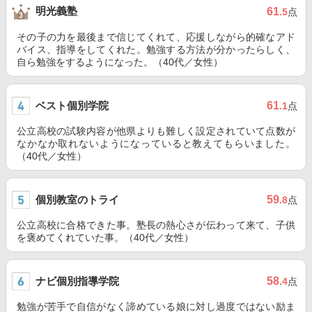
明光義塾
61
.5
点
その子の力を最後まで信じてくれて、応援しながら的確なアド
バイス、指導をしてくれた。勉強する方法が分かったらしく、
自ら勉強をするようになった。（40代／女性）
ベスト個別学院
61
.1
点
公立高校の試験内容が他県よりも難しく設定されていて点数が
なかなか取れないようになっていると教えてもらいました。
（40代／女性）
個別教室のトライ
59
.8
点
公立高校に合格できた事。塾長の熱心さが伝わって来て、子供
を褒めてくれていた事。（40代／女性）
ナビ個別指導学院
58
.4
点
勉強が苦手で自信がなく諦めている娘に対し過度ではない励ま