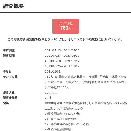
調査概要
サンプル数
760
人
この高校受験 個別指導塾 東北ランキングは、オリコンの以下の調査に基づいています。
事前調査
2021/01/22～2021/04/26
調査期間
2021/04/27～2021/06/28
2020/06/18～2020/07/17
2019/06/25～2019/07/29
更新日
2021/11/01
サンプル数
760人（北海道／東北／北関東／首都圏／甲信越・北陸／東海
／近畿／中国・四国／九州・沖縄を含む全国調査における総サ
ンプル数17,150人）
規定人数
50人以上
調査企業数
22社
定義
中学生を対象に高校受験を目的とした個別指導を行っている塾
ただし、以下は対象外とする
1)高校受験向けではない塾
2)中高一貫校生向けの塾
3)一部の教科のみを扱っている塾
4)学校内個別指導塾