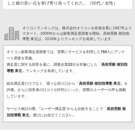
しと娘の良い点を挙げ寄り添ってくれた。（50代／女性）
オリコンランキングは、株式会社オリコンを前身企業に1967年より
スタート。2006年からは顧客満足度調査を開始。高校受験 個別指
導塾 東北は、2018年よりランキングを発表しています。
オリコン顧客満足度調査では、実際にサービスを利用した
760
人にアンケ
ート調査を実施。
満足度に関する回答を基に、調査企業
22
社を対象にした「
高校受験 個別指
導塾 東北
」ランキングを発表しています。
総合満足度だけでなく、様々な切り口から「
高校受験 個別指導塾 東北
」を
評価。さらに回答者の口コミや評判といった、実際のユーザーの声も掲載
しています。
サービス検討の際、“ユーザー満足度”からも比較することで「
高校受験 個
別指導塾 東北
」選びにお役立てください。