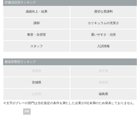
評価項目別ランキング
成績向上・結果
適切な受講料
講師
カリキュラムの充実さ
教室・自習室
通いやすさ・治安
スタッフ
入試情報
都道府県別ランキング
青森県
岩手県
宮城県
秋田県
山形県
福島県
※文字がグレーの部門は当社規定の条件を満たした企業が2社未満のため発表しておりません。
PR