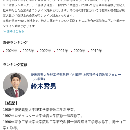
※「総合ランキング」、「評価項目別」、部門の「業態別」においては有効回答者数が規定人
数を満たした企業のみランクイン対象となります。その他の部門においては有効回答者数が規
定人数の半数以上の企業がランクイン対象となります。
※総合得点が60.0点以上で、他人に薦めたくないと回答した人の割合が基準値以下の企業がラ
ンクイン対象となります。
≫ 詳細はこちら
過去ランキング
2024年
2023年
2022年
2021年
2020年
2019年
ランキング監修
慶應義塾大学理工学部教授／内閣府 上席科学技術政策フェロー
（非常勤）
鈴木秀男
【経歴】
1989年慶應義塾大学理工学部管理工学科卒業。
1992年ロチェスター大学経営大学院修士課程修了。
1996年東京工業大学大学院理工学研究科博士課程経営工学専攻修了。博士（工
学）取得。