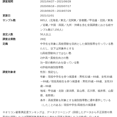
調査期間
2021/04/27～2021/06/28
2020/06/18～2020/07/17
2019/06/25～2019/07/29
更新日
2021/11/01
サンプル数
865人（北海道／東北／北関東／首都圏／甲信越・北陸／東海
／近畿／中国・四国／九州・沖縄を含む全国調査における総サ
ンプル数17,150人）
規定人数
50人以上
調査企業数
26社
定義
中学生を対象に高校受験を目的とした個別指導を行っている塾
ただし、以下は対象外とする
1)高校受験向けではない塾
2)中高一貫校生向けの塾
3)一部の教科のみを扱っている塾
4)学校内個別指導塾
調査対象者
性別：指定なし
年齢：現役中学生を持つ保護者：男性32歳～69歳、女性30歳
～69歳／現役高校生を持つ保護者：男性35歳～69歳、女性33
歳～69歳
地域：甲信越・北陸（新潟県、富山県、石川県、福井県、山梨
県、長野県）
条件：高校受験を対象とする個別指導塾に通年通学している
（したことのある）現役中学生/高校生の保護者
※オリコン顧客満足度ランキングは、データクリーニング（回収したデータから不正回答や異
常値を排除）および調査対象者条件から外れた回答を除外した上で作成しています。