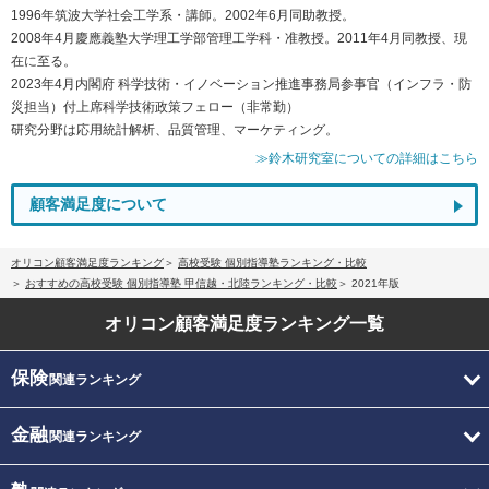
1996年筑波大学社会工学系・講師。2002年6月同助教授。
2008年4月慶應義塾大学理工学部管理工学科・准教授。2011年4月同教授、現
在に至る。
2023年4月内閣府 科学技術・イノベーション推進事務局参事官（インフラ・防
災担当）付上席科学技術政策フェロー（非常勤）
研究分野は応用統計解析、品質管理、マーケティング。
≫鈴木研究室についての詳細はこちら
顧客満足度について
オリコン顧客満足度ランキング
高校受験 個別指導塾ランキング・比較
おすすめの高校受験 個別指導塾 甲信越・北陸ランキング・比較
2021年版
オリコン顧客満足度
ランキング一覧
保険
関連ランキング
金融
関連ランキング