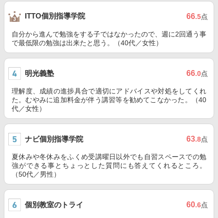
ITTO個別指導学院
66
.5
点
自分から進んで勉強をする子ではなかったので、週に2回通う事
で最低限の勉強は出来たと思う。（40代／女性）
明光義塾
66
.0
点
理解度、成績の進捗具合で適切にアドバイスや対処をしてくれ
た。むやみに追加料金が伴う講習等を勧めてこなかった。（40
代／女性）
ナビ個別指導学院
63
.8
点
夏休みや冬休みをふくめ受講曜日以外でも自習スペースでの勉
強ができる事とちょっとした質問にも答えてくれるところ。
（50代／男性）
個別教室のトライ
60
.6
点