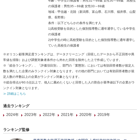
年齢：中学生の保護者：男性32～69歳 女性30～69歳 高校生
の保護者：男性35～69歳 女性33～69歳
地域：甲信越・北陸（新潟県、富山県、石川県、福井県、山梨
県、長野県）
条件：以下どちらかの条件を満たす人
1)高校受験を目的とした個別指導塾に通年通学している中学生
の保護者
2)中学生の時に高校受験を目的とした個別指導塾に通年通学し
ていた高校生の保護者
※オリコン顧客満足度ランキングは、データクリーニング（回収したデータから不正回答や異
常値を排除）および調査対象者条件から外れた回答を除外した上で作成しています。
※「総合ランキング」、「評価項目別」、部門の「業態別」においては有効回答者数が規定人
数を満たした企業のみランクイン対象となります。その他の部門においては有効回答者数が規
定人数の半数以上の企業がランクイン対象となります。
※総合得点が60.0点以上で、他人に薦めたくないと回答した人の割合が基準値以下の企業がラ
ンクイン対象となります。
≫ 詳細はこちら
過去ランキング
2024年
2023年
2022年
2021年
2020年
2019年
ランキング監修