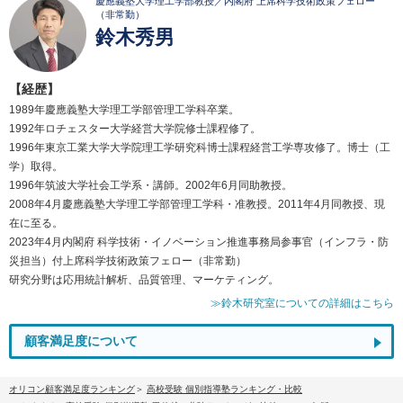
慶應義塾大学理工学部教授／内閣府 上席科学技術政策フェロー
（非常勤）
鈴木秀男
【経歴】
1989年慶應義塾大学理工学部管理工学科卒業。
1992年ロチェスター大学経営大学院修士課程修了。
1996年東京工業大学大学院理工学研究科博士課程経営工学専攻修了。博士（工
学）取得。
1996年筑波大学社会工学系・講師。2002年6月同助教授。
2008年4月慶應義塾大学理工学部管理工学科・准教授。2011年4月同教授、現
在に至る。
2023年4月内閣府 科学技術・イノベーション推進事務局参事官（インフラ・防
災担当）付上席科学技術政策フェロー（非常勤）
研究分野は応用統計解析、品質管理、マーケティング。
≫鈴木研究室についての詳細はこちら
顧客満足度について
オリコン顧客満足度ランキング
高校受験 個別指導塾ランキング・比較