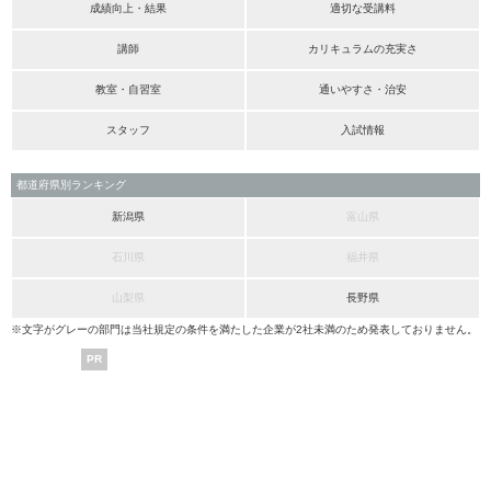
成績向上・結果
適切な受講料
講師
カリキュラムの充実さ
教室・自習室
通いやすさ・治安
スタッフ
入試情報
都道府県別ランキング
新潟県
富山県
石川県
福井県
山梨県
長野県
※文字がグレーの部門は当社規定の条件を満たした企業が2社未満のため発表しておりません。
PR