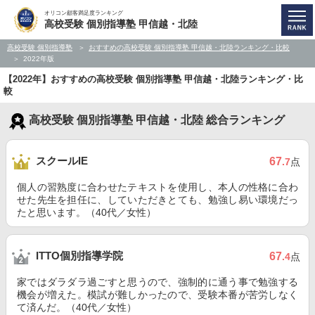
オリコン顧客満足度ランキング
高校受験 個別指導塾 甲信越・北陸
高校受験 個別指導塾
おすすめの高校受験 個別指導塾 甲信越・北陸ランキング・比較
2022年版
【2022年】おすすめの高校受験 個別指導塾 甲信越・北陸ランキング・比
較
高校受験 個別指導塾 甲信越・北陸 総合ランキング
スクールIE
67
.7
点
個人の習熟度に合わせたテキストを使用し、本人の性格に合わ
せた先生を担任に、していただきとても、勉強し易い環境だっ
たと思います。（40代／女性）
ITTO個別指導学院
67
.4
点
家ではダラダラ過ごすと思うので、強制的に通う事で勉強する
機会が増えた。模試が難しかったので、受験本番が苦労しなく
て済んだ。（40代／女性）