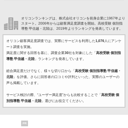
オリコンランキングは、株式会社オリコンを前身企業に1967年より
スタート。2006年からは顧客満足度調査を開始。高校受験 個別指
導塾 甲信越・北陸は、2019年よりランキングを発表しています。
オリコン顧客満足度調査では、実際にサービスを利用した
1,076
人にアンケ
ート調査を実施。
満足度に関する回答を基に、調査企業
30
社を対象にした「
高校受験 個別指
導塾 甲信越・北陸
」ランキングを発表しています。
総合満足度だけでなく、様々な切り口から「
高校受験 個別指導塾 甲信越・
北陸
」を評価。さらに回答者の口コミや評判といった、実際のユーザーの
声も掲載しています。
サービス検討の際、“ユーザー満足度”からも比較することで「
高校受験 個
別指導塾 甲信越・北陸
」選びにお役立てください。
PR