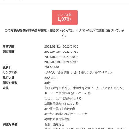
サンプル数
1,076
人
この高校受験 個別指導塾 甲信越・北陸ランキングは、オリコンの以下の調査に基づいていま
す。
事前調査
2022/01/31～2022/04/25
調査期間
2022/04/26～2022/07/19
2021/04/27～2021/06/28
2020/06/18～2020/07/17
更新日
2022/11/01
サンプル数
1,076人（全国調査における総サンプル数20,233人）
規定人数
50人以上
調査企業数
30社
定義
高校受験を目的とし、中学生を対象に一人一人に合わせたカリ
キュラムで個別指導を行っている塾
ただし、以下は対象外とする
1)高校受験向けではない塾
2)中高一貫校生向けの塾
3)一部の教科のみを扱っている塾
4)学校内個別指導塾
調査対象者
性別：指定なし