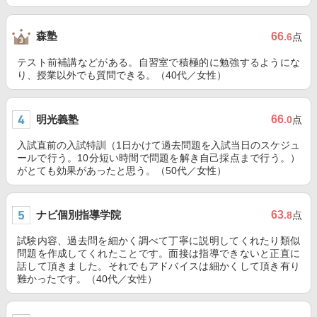
森塾
66
.6
点
テスト前補講などがある。自習室で積極的に勉強するようにな
り、授業以外でも質問できる。（40代／女性）
明光義塾
66
.0
点
入試直前の入試特訓（1日かけて過去問題を入試当日のスケジュ
ールで行う。10分短い時間で問題を解き自己採点まで行う。）
がとても効果があったと思う。（50代／女性）
ナビ個別指導学院
63
.8
点
試験内容、過去問を細かく調べて丁寧に説明してくれたり類似
問題を作成してくれたことです。面接は指導できないと正直に
話して頂きました。それでもアドバイスは細かくして頂き有り
難かったです。（40代／女性）