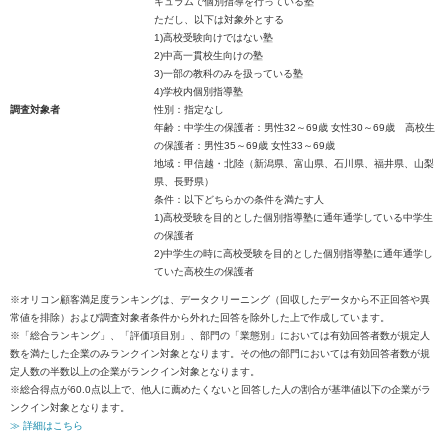
キュラムで個別指導を行っている塾
ただし、以下は対象外とする
1)高校受験向けではない塾
2)中高一貫校生向けの塾
3)一部の教科のみを扱っている塾
4)学校内個別指導塾
調査対象者
性別：指定なし
年齢：中学生の保護者：男性32～69歳 女性30～69歳 高校生
の保護者：男性35～69歳 女性33～69歳
地域：甲信越・北陸（新潟県、富山県、石川県、福井県、山梨
県、長野県）
条件：以下どちらかの条件を満たす人
1)高校受験を目的とした個別指導塾に通年通学している中学生
の保護者
2)中学生の時に高校受験を目的とした個別指導塾に通年通学し
ていた高校生の保護者
※オリコン顧客満足度ランキングは、データクリーニング（回収したデータから不正回答や異
常値を排除）および調査対象者条件から外れた回答を除外した上で作成しています。
※「総合ランキング」、「評価項目別」、部門の「業態別」においては有効回答者数が規定人
数を満たした企業のみランクイン対象となります。その他の部門においては有効回答者数が規
定人数の半数以上の企業がランクイン対象となります。
※総合得点が60.0点以上で、他人に薦めたくないと回答した人の割合が基準値以下の企業がラ
ンクイン対象となります。
≫ 詳細はこちら