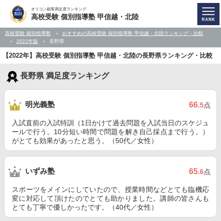
オリコン顧客満足度ランキング
高校受験 個別指導塾 甲信越・北陸
高校受験 個別指導塾
おすすめの高校受験 個別指導塾 甲信越・北陸ランキング・比較
2022年版
長野県
【2022年】高校受験 個別指導塾 甲信越・北陸の長野県ランキング・比較
長野県 満足度ランキング
明光義塾
66
.5
点
入試直前の入試特訓（1日かけて過去問題を入試当日のスケジュ
ールで行う。10分短い時間で問題を解き自己採点まで行う。）
がとても効果があったと思う。（50代／女性）
いずみ塾
65
.6
点
スポーツをメインにしていたので、授業時間などとても臨機応
変に対応して頂けたのでとても助かりました。講師の皆さんも
とても丁寧で優しかったです。（40代／女性）