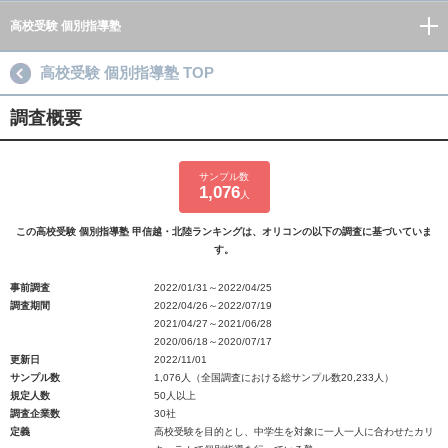
高校受験 個別指導塾
高校受験 個別指導塾 TOP
調査概要
サンプル数
1,076
人
この高校受験 個別指導塾 甲信越・北陸ランキングは、オリコンの以下の調査に基づいていま
す。
事前調査
2022/01/31～2022/04/25
調査期間
2022/04/26～2022/07/19
2021/04/27～2021/06/28
2020/06/18～2020/07/17
更新日
2022/11/01
サンプル数
1,076人（全国調査における総サンプル数20,233人）
規定人数
50人以上
調査企業数
30社
定義
高校受験を目的とし、中学生を対象に一人一人に合わせたカリ