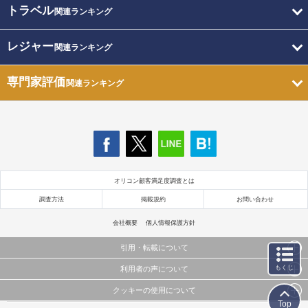
トラベル
関連ランキング
レジャー
関連ランキング
専門家評価
関連ランキング
オリコン顧客満足度調査とは
調査方法
掲載規約
お問い合わせ
会社概要
個人情報保護方針
引用・転載について
もくじ
利用者の声について
当サイトで公開されている情報（文字、写真、イラスト、画像データ等）及びこれらの配置・
編集および構造などについての著作権は株式会社oricon MEに帰属しております。
クッキーの使用について
当サイトに掲載している内容はすべてサービスの利用者が提出された見解・感想です。
これらの情報を権利者の許可なく無断転載・複製などの二次利用を行うことは固く禁じており
Top
弊社が内容について正確性を含め一切保証するものではありません。