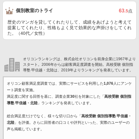
個別教室のトライ
63
.5
点
歴史のマンガを貸してくれたりして、成績をあげようと考えて
提案してくれたり、性格もよく見て効果的な声掛けをしてくれ
た。（40代／女性）
オリコンランキングは、株式会社オリコンを前身企業に1967年より
スタート。2006年からは顧客満足度調査を開始。高校受験 個別指
導塾 甲信越・北陸は、2019年よりランキングを発表しています。
オリコン顧客満足度調査では、実際にサービスを利用した
1,076
人にアンケ
ート調査を実施。
満足度に関する回答を基に、調査企業
30
社を対象にした「
高校受験 個別指
導塾 甲信越・北陸
」ランキングを発表しています。
総合満足度だけでなく、様々な切り口から「
高校受験 個別指導塾 甲信越・
北陸
」を評価。さらに回答者の口コミや評判といった、実際のユーザーの
声も掲載しています。