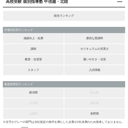
高校受験 個別指導塾 甲信越・北陸
総合ランキング
評価項目別ランキング
成績向上・結果
適切な受講料
講師
カリキュラムの充実さ
教室・自習室
通いやすさ・治安
スタッフ
入試情報
都道府県別ランキング
新潟県
富山県
石川県
福井県
山梨県
長野県
※文字がグレーの部門は当社規定の条件を満たした企業が2社未満のため発表しておりません。