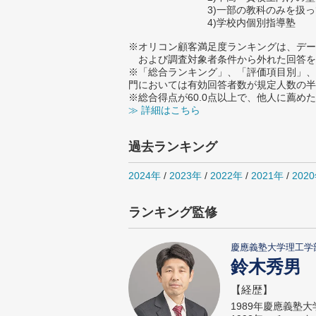
3)一部の教科のみを扱
4)学校内個別指導塾
※オリコン顧客満足度ランキングは、デー
および調査対象者条件から外れた回答を
※「総合ランキング」、「評価項目別」、
門においては有効回答者数が規定人数の半
※総合得点が60.0点以上で、他人に薦
≫ 詳細はこちら
過去ランキング
2024年
/
2023年
/
2022年
/
2021年
/
202
ランキング監修
慶應義塾大学理工学
鈴木秀男
【経歴】
1989年慶應義塾