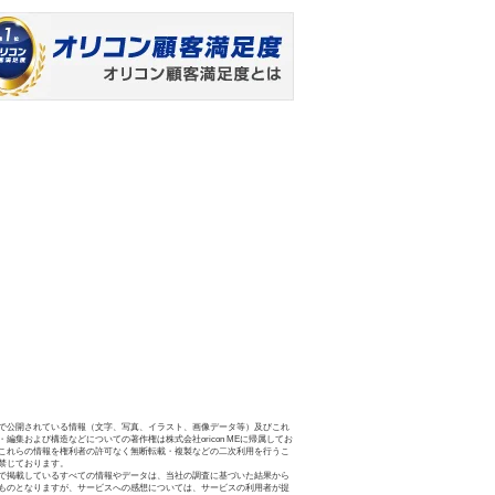
で公開されている情報（文字、写真、イラスト、画像データ等）及びこれ
・編集および構造などについての著作権は株式会社oricon MEに帰属してお
これらの情報を権利者の許可なく無断転載・複製などの二次利用を行うこ
禁じております。
で掲載しているすべての情報やデータは、当社の調査に基づいた結果から
ものとなりますが、サービスへの感想については、サービスの利用者が提