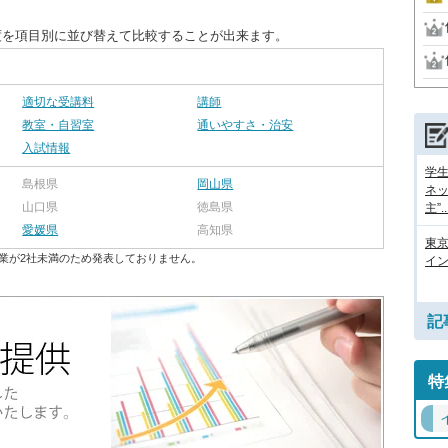
度を項目別に並び替えて比較することが出来ます。
適切な受講料
講師
教室・自習室
通いやすさ・治安
入試情報
学
島根県
岡山県
ネッ
山口県
徳島県
主”..
愛媛県
高知県
東
業が2社未満のため発表しておりません。
イン
記
特