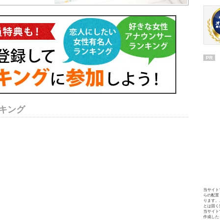
PR
キング
当サイト
らの配置
ります。
とは固く
当サイト
作成した