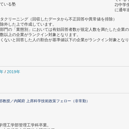
っている塾
2)中
に通年
タクリーニング（回収したデータから不正回答や異常値を排除）
除外した上で作成しています。
部門の「業態別」においては有効回答者数が規定人数を満たした企業の
数以上の企業がランクイン対象となります。
めたくないと回答した人の割合が基準値以下の企業がランクイン対象とな
0年
/
2019年
部教授／内閣府 上席科学技術政策フェロー（非常勤）
大学理工学部管理工学科卒業。