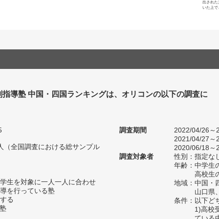
出された
いた上で
別指導塾 中国・四国ランキングは、オリコンの以下の調査に
。
5
調査期間
2022/04/26～2
2021/04/27～2
54人（全国調査における総サンプル
2020/06/18～2
調査対象者
性別：指定な
年齢：中学生の
高校生の
学生を対象に一人一人に合わせ
地域：中国・
導を行っている塾
山口県
する
条件：以下ど
い塾
1)高
ている