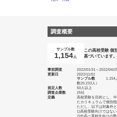
調査概要
サンプル数
この高校受験 個
1,154
基づいています
人
事前調査
2022/01/31～2022/04/2
更新日
2022/11/01
サンプル数
1,1
数20,233人）
規定人数
50人以上
調査企業数
25社
定義
高校受験を目的とし、中
たカリキュラムで個別指
ただし、以下は対象外と
1)高校受験向けではな
2)中高一貫校生向けの塾