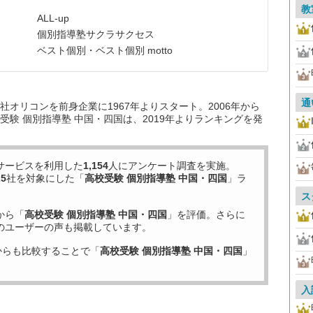
教
ALL-up
個別指導塾サクラサクセス
ベスト個別・ベスト個別 motto
通
オリコンを前身企業に1967年よりスタート。2006年から
験 個別指導塾 中国・四国は、2019年よりランキングを発
サービスを利用した
1,154
人にアンケート調査を実施。
25
社を対象にした「
高校受験 個別指導塾 中国・四国
」ラ
ス
から「
高校受験 個別指導塾 中国・四国
」を評価。さらに
のユーザーの声も掲載しています。
からも比較することで「
高校受験 個別指導塾 中国・四国
」
入