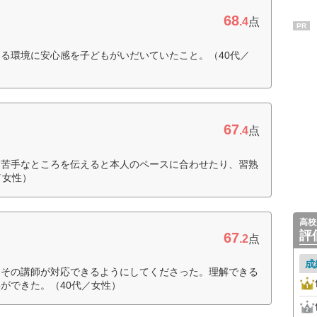
68
.4
点
PR
る環境に安心感を子どもがいだいていたこと。（40代／
67
.4
点
。苦手なところを伝えると本人のペースに合わせたり、習熟
／女性）
高校
評
67
.2
点
成
くその講師が対応できるようにしてくださった。理解できる
ができた。（40代／女性）