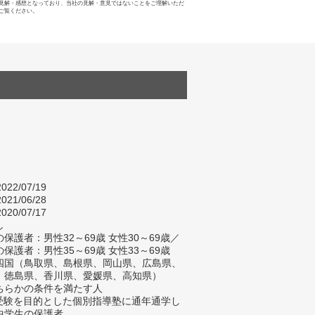
見解・感想となっており、当社の見解・意見ではないことをご理解いただ
ご覧ください。
022/07/19
021/06/28
020/07/17
し
保護者：男性32～69歳 女性30～69歳／
保護者：男性35～69歳 女性33～69歳
四国（鳥取県、島根県、岡山県、広島県、
、徳島県、香川県、愛媛県、高知県）
ちらかの条件を満たす人
校受験を目的とした個別指導塾に通年通学し
中学生の保護者