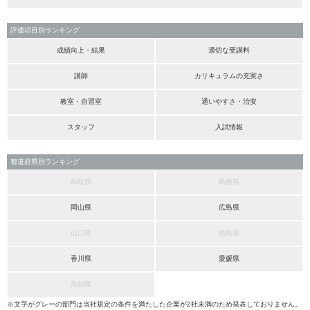
評価項目別ランキング
成績向上・結果
適切な受講料
講師
カリキュラムの充実さ
教室・自習室
通いやすさ・治安
スタッフ
入試情報
都道府県別ランキング
鳥取県
島根県
岡山県
広島県
山口県
徳島県
香川県
愛媛県
高知県
※文字がグレーの部門は当社規定の条件を満たした企業が2社未満のため発表しておりません。