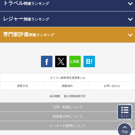
トラベル
関連ランキング
レジャー
関連ランキング
専門家評価
関連ランキング
オリコン顧客満足度調査とは
調査方法
掲載規約
お問い合わせ
会社概要
個人情報保護方針
引用・転載について
もくじ
利用者の声について
当サイトで公開されている情報（文字、写真、イラスト、画像データ等）及びこれらの配置・
編集および構造などについての著作権は株式会社oricon MEに帰属しております。
クッキーの使用について
当サイトに掲載している内容はすべてサービスの利用者が提出された見解・感想です。
これらの情報を権利者の許可なく無断転載・複製などの二次利用を行うことは固く禁じており
Top
弊社が内容について正確性を含め一切保証するものではありません。
ます。