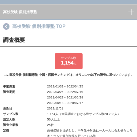
高校受験 個別指導塾
高校受験 個別指導塾 TOP
調査概要
サンプル数
1,154
人
この高校受験 個別指導塾 中国・四国ランキングは、オリコンの以下の調査に基づいています。
事前調査
2022/01/31～2022/04/25
調査期間
2022/04/26～2022/07/19
2021/04/27～2021/06/28
2020/06/18～2020/07/17
更新日
2022/11/01
サンプル数
1,154人（全国調査における総サンプル数20,233人）
規定人数
50人以上
調査企業数
25社
定義
高校受験を目的とし、中学生を対象に一人一人に合わせたカリ
キュラムで個別指導を行っている塾