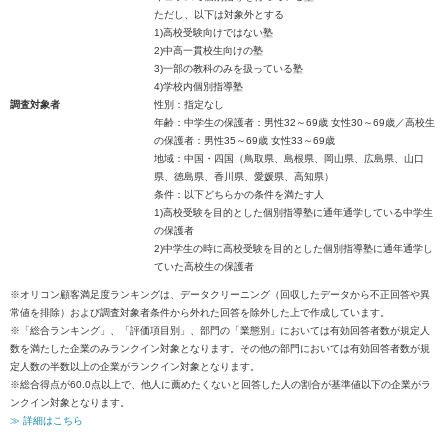
ただし、以下は対象外とする
1)高校受験向けではない塾
2)中高一貫校生向けの塾
3)一部の教科のみを扱っている塾
4)学校内個別指導塾
調査対象者
性別：指定なし
年齢：中学生の保護者：男性32～69歳 女性30～69歳／高校生
の保護者：男性35～69歳 女性33～69歳
地域：中国・四国（鳥取県、島根県、岡山県、広島県、山口
県、徳島県、香川県、愛媛県、高知県）
条件：以下どちらかの条件を満たす人
1)高校受験を目的とした個別指導塾に通年通学している中学生
の保護者
2)中学生の時に高校受験を目的とした個別指導塾に通年通学し
ていた高校生の保護者
※オリコン顧客満足度ランキングは、データクリーニング（回収したデータから不正回答や異
常値を排除）および調査対象者条件から外れた回答を除外した上で作成しています。
※「総合ランキング」、「評価項目別」、部門の「業態別」においては有効回答者数が規定人
数を満たした企業のみランクイン対象となります。その他の部門においては有効回答者数が規
定人数の半数以上の企業がランクイン対象となります。
※総合得点が60.0点以上で、他人に薦めたくないと回答した人の割合が基準値以下の企業がラ
ンクイン対象となります。
≫ 詳細はこちら