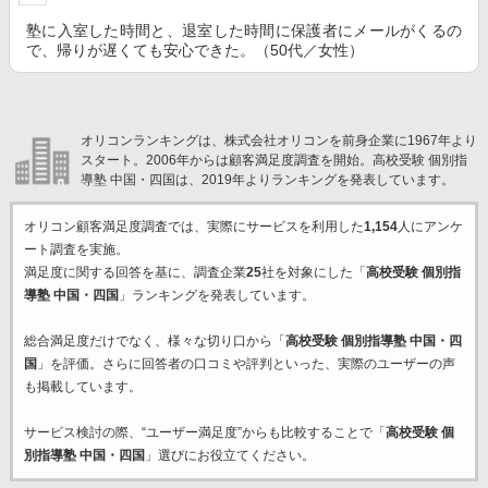
塾に入室した時間と、退室した時間に保護者にメールがくるの
で、帰りが遅くても安心できた。（50代／女性）
オリコンランキングは、株式会社オリコンを前身企業に1967年より
スタート。2006年からは顧客満足度調査を開始。高校受験 個別指
導塾 中国・四国は、2019年よりランキングを発表しています。
オリコン顧客満足度調査では、実際にサービスを利用した
1,154
人にアンケ
ート調査を実施。
満足度に関する回答を基に、調査企業
25
社を対象にした「
高校受験 個別指
導塾 中国・四国
」ランキングを発表しています。
総合満足度だけでなく、様々な切り口から「
高校受験 個別指導塾 中国・四
国
」を評価。さらに回答者の口コミや評判といった、実際のユーザーの声
も掲載しています。
サービス検討の際、“ユーザー満足度”からも比較することで「
高校受験 個
別指導塾 中国・四国
」選びにお役立てください。