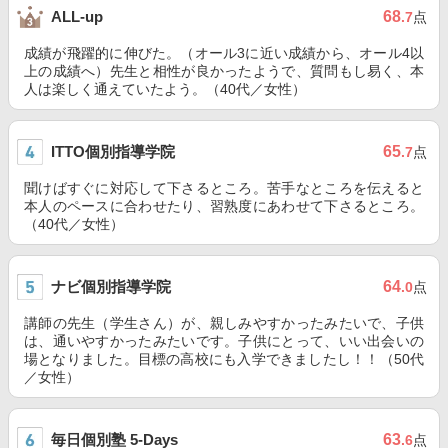
68
ALL-up
.7
点
成績が飛躍的に伸びた。（オール3に近い成績から、オール4以
上の成績へ）先生と相性が良かったようで、質問もし易く、本
人は楽しく通えていたよう。（40代／女性）
ITTO個別指導学院
65
.7
点
聞けばすぐに対応して下さるところ。苦手なところを伝えると
本人のペースに合わせたり、習熟度にあわせて下さるところ。
（40代／女性）
ナビ個別指導学院
64
.0
点
講師の先生（学生さん）が、親しみやすかったみたいで、子供
は、通いやすかったみたいです。子供にとって、いい出会いの
場となりました。目標の高校にも入学できましたし！！（50代
／女性）
毎日個別塾 5-Days
63
.6
点