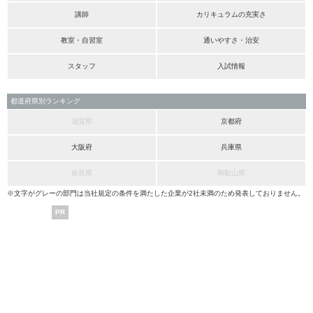
講師
カリキュラムの充実さ
教室・自習室
通いやすさ・治安
スタッフ
入試情報
都道府県別ランキング
滋賀県
京都府
大阪府
兵庫県
奈良県
和歌山県
※文字がグレーの部門は当社規定の条件を満たした企業が2社未満のため発表しておりません。
PR