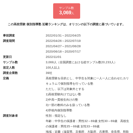
サンプル数
3,069
人
この高校受験 個別指導塾 近畿ランキングは、オリコンの以下の調査に基づいています。
事前調査
2022/01/31～2022/04/25
調査期間
2022/04/26～2022/07/19
2021/04/27～2021/06/28
2020/06/18～2020/07/17
更新日
2022/11/01
サンプル数
3,069人（全国調査における総サンプル数20,233人）
規定人数
100人以上
調査企業数
39社
定義
高校受験を目的とし、中学生を対象に一人一人に合わせたカリ
キュラムで個別指導を行っている塾
ただし、以下は対象外とする
1)高校受験向けではない塾
2)中高一貫校生向けの塾
3)一部の教科のみを扱っている塾
4)学校内個別指導塾
調査対象者
性別：指定なし
年齢：中学生の保護者：男性32～69歳 女性30～69歳 高校生
の保護者：男性35～69歳 女性33～69歳
地域：近畿（滋賀県、京都府、大阪府、兵庫県、奈良県、和歌