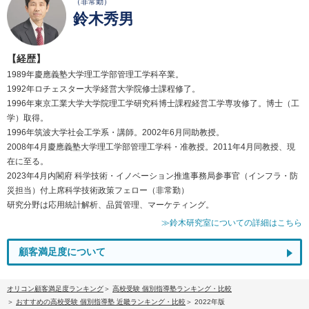
（非常勤）
鈴木秀男
【経歴】
1989年慶應義塾大学理工学部管理工学科卒業。
1992年ロチェスター大学経営大学院修士課程修了。
1996年東京工業大学大学院理工学研究科博士課程経営工学専攻修了。博士（工
学）取得。
1996年筑波大学社会工学系・講師。2002年6月同助教授。
2008年4月慶應義塾大学理工学部管理工学科・准教授。2011年4月同教授、現
在に至る。
2023年4月内閣府 科学技術・イノベーション推進事務局参事官（インフラ・防
災担当）付上席科学技術政策フェロー（非常勤）
研究分野は応用統計解析、品質管理、マーケティング。
≫鈴木研究室についての詳細はこちら
顧客満足度について
オリコン顧客満足度ランキング
高校受験 個別指導塾ランキング・比較
おすすめの高校受験 個別指導塾 近畿ランキング・比較
2022年版