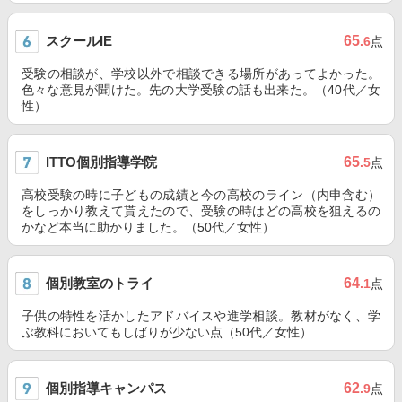
スクールIE
65
.6
点
受験の相談が、学校以外で相談できる場所があってよかった。
色々な意見が聞けた。先の大学受験の話も出来た。（40代／女
性）
ITTO個別指導学院
65
.5
点
高校受験の時に子どもの成績と今の高校のライン（内申含む）
をしっかり教えて貰えたので、受験の時はどの高校を狙えるの
かなど本当に助かりました。（50代／女性）
個別教室のトライ
64
.1
点
子供の特性を活かしたアドバイスや進学相談。教材がなく、学
ぶ教科においてもしばりが少ない点（50代／女性）
個別指導キャンパス
62
.9
点