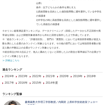
山県）
条件：以下どちらかの条件を満たす人
1)高校受験を目的とした個別指導塾に通年通学している中学生
の保護者
2)中学生の時に高校受験を目的とした個別指導塾に通年通学し
ていた高校生の保護者
※オリコン顧客満足度ランキングは、データクリーニング（回収したデータから不正回答や異
常値を排除）および調査対象者条件から外れた回答を除外した上で作成しています。
※「総合ランキング」、「評価項目別」、部門の「業態別」においては有効回答者数が規定人
数を満たした企業のみランクイン対象となります。その他の部門においては有効回答者数が規
定人数の半数以上の企業がランクイン対象となります。
※総合得点が60.0点以上で、他人に薦めたくないと回答した人の割合が基準値以下の企業がラ
ンクイン対象となります。
≫ 詳細はこちら
過去ランキング
2024年
2023年
2022年
2021年
2020年
2019年
2018年
2017年
2016年
2015年
2014年度
ランキング監修
慶應義塾大学理工学部教授／内閣府 上席科学技術政策フェロー