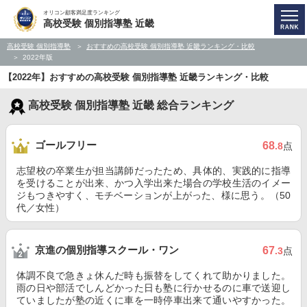
オリコン顧客満足度ランキング
高校受験 個別指導塾 近畿
高校受験 個別指導塾
おすすめの高校受験 個別指導塾 近畿ランキング・比較
2022年版
【2022年】おすすめの高校受験 個別指導塾 近畿ランキング・比較
高校受験 個別指導塾 近畿 総合ランキング
ゴールフリー
68
.8
点
志望校の卒業生が担当講師だったため、具体的、実践的に指導
を受けることが出来、かつ入学出来た場合の学校生活のイメー
ジもつきやすく、モチベーションが上がった、様に思う。（50
代／女性）
京進の個別指導スクール・ワン
67
.3
点
体調不良で急きょ休んだ時も振替をしてくれて助かりました。
雨の日や部活でしんどかった日も塾に行かせるのに車で送迎し
ていましたが塾の近くに車を一時停車出来て通いやすかった。