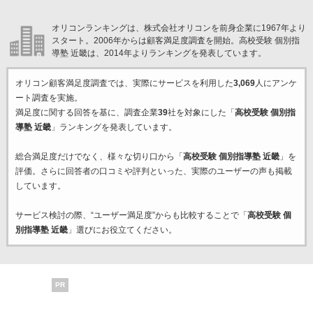
オリコンランキングは、株式会社オリコンを前身企業に1967年より
スタート。2006年からは顧客満足度調査を開始。高校受験 個別指
導塾 近畿は、2014年よりランキングを発表しています。
オリコン顧客満足度調査では、実際にサービスを利用した
3,069
人にアンケ
ート調査を実施。
満足度に関する回答を基に、調査企業
39
社を対象にした「
高校受験 個別指
導塾 近畿
」ランキングを発表しています。
総合満足度だけでなく、様々な切り口から「
高校受験 個別指導塾 近畿
」を
評価。さらに回答者の口コミや評判といった、実際のユーザーの声も掲載
しています。
サービス検討の際、“ユーザー満足度”からも比較することで「
高校受験 個
別指導塾 近畿
」選びにお役立てください。
PR