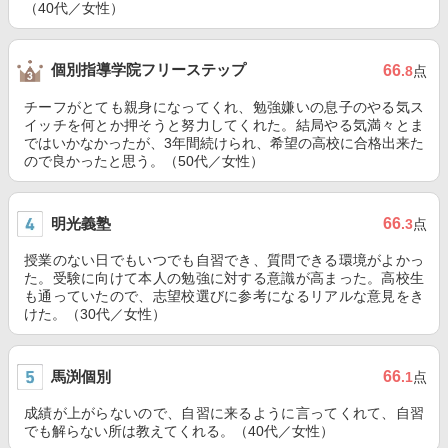
（40代／女性）
個別指導学院フリーステップ
66
.8
点
チーフがとても親身になってくれ、勉強嫌いの息子のやる気ス
イッチを何とか押そうと努力してくれた。結局やる気満々とま
ではいかなかったが、3年間続けられ、希望の高校に合格出来た
ので良かったと思う。（50代／女性）
明光義塾
66
.3
点
授業のない日でもいつでも自習でき、質問できる環境がよかっ
た。受験に向けて本人の勉強に対する意識が高まった。高校生
も通っていたので、志望校選びに参考になるリアルな意見をき
けた。（30代／女性）
馬渕個別
66
.1
点
成績が上がらないので、自習に来るように言ってくれて、自習
でも解らない所は教えてくれる。（40代／女性）