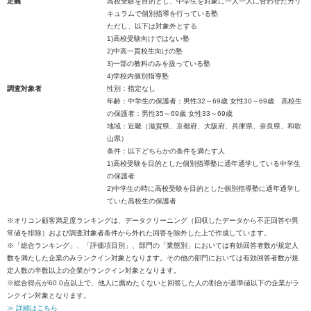
定義
高校受験を目的とし、中学生を対象に一人一人に合わせたカリ
キュラムで個別指導を行っている塾
ただし、以下は対象外とする
1)高校受験向けではない塾
2)中高一貫校生向けの塾
3)一部の教科のみを扱っている塾
4)学校内個別指導塾
調査対象者
性別：指定なし
年齢：中学生の保護者：男性32～69歳 女性30～69歳 高校生
の保護者：男性35～69歳 女性33～69歳
地域：近畿（滋賀県、京都府、大阪府、兵庫県、奈良県、和歌
山県）
条件：以下どちらかの条件を満たす人
1)高校受験を目的とした個別指導塾に通年通学している中学生
の保護者
2)中学生の時に高校受験を目的とした個別指導塾に通年通学し
ていた高校生の保護者
※オリコン顧客満足度ランキングは、データクリーニング（回収したデータから不正回答や異
常値を排除）および調査対象者条件から外れた回答を除外した上で作成しています。
※「総合ランキング」、「評価項目別」、部門の「業態別」においては有効回答者数が規定人
数を満たした企業のみランクイン対象となります。その他の部門においては有効回答者数が規
定人数の半数以上の企業がランクイン対象となります。
※総合得点が60.0点以上で、他人に薦めたくないと回答した人の割合が基準値以下の企業がラ
ンクイン対象となります。
≫ 詳細はこちら