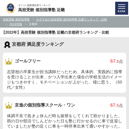
オリコン顧客満足度ランキング
高校受験 個別指導塾 近畿
高校受験 個別指導塾
おすすめの高校受験 個別指導塾 近畿ランキング・比較
2022年版
京都府
【2022年】高校受験 個別指導塾 近畿の京都府ランキング・比較
京都府 満足度ランキング
ゴールフリー
67
.5
点
志望校の卒業生が担当講師だったため、具体的、実践的に指導
を受けることが出来、かつ入学出来た場合の学校生活のイメー
ジもつきやすく、モチベーションが上がった、様に思う。（50
代／女性）
京進の個別指導スクール・ワン
67
.5
点
体調不良で急きょ休んだ時も振替をしてくれて助かりました。
雨の日や部活でしんどかった日も塾に行かせるのに車で送迎し
ていましたが塾の近くに車を一時停車出来て通いやすかった。