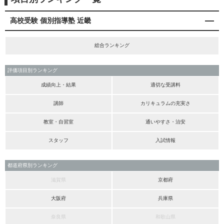
高校受験 個別指導塾 近畿
総合ランキング
評価項目別ランキング
成績向上・結果
適切な受講料
講師
カリキュラムの充実さ
教室・自習室
通いやすさ・治安
スタッフ
入試情報
都道府県別ランキング
滋賀県
京都府
大阪府
兵庫県
奈良県
和歌山県