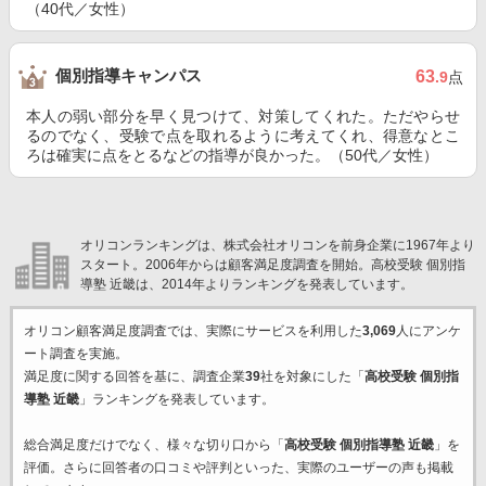
（40代／女性）
個別指導キャンパス
63
.9
点
本人の弱い部分を早く見つけて、対策してくれた。ただやらせ
るのでなく、受験で点を取れるように考えてくれ、得意なとこ
ろは確実に点をとるなどの指導が良かった。（50代／女性）
オリコンランキングは、株式会社オリコンを前身企業に1967年より
スタート。2006年からは顧客満足度調査を開始。高校受験 個別指
導塾 近畿は、2014年よりランキングを発表しています。
オリコン顧客満足度調査では、実際にサービスを利用した
3,069
人にアンケ
ート調査を実施。
満足度に関する回答を基に、調査企業
39
社を対象にした「
高校受験 個別指
導塾 近畿
」ランキングを発表しています。
総合満足度だけでなく、様々な切り口から「
高校受験 個別指導塾 近畿
」を
評価。さらに回答者の口コミや評判といった、実際のユーザーの声も掲載