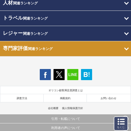
人材
関連ランキング
トラベル
関連ランキング
レジャー
関連ランキング
専門家評価
関連ランキング
オリコン顧客満足度調査とは
調査方法
掲載規約
お問い合わせ
会社概要
個人情報保護方針
引用・転載について
もくじ
利用者の声について
当サイトで公開されている情報（文字、写真、イラスト、画像データ等）及びこれらの配置・