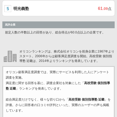
明光義塾
61
.09
点
高評企業
規定人数の半数以上の回答があり、総合得点が60.0点以上の企業です。
オリコンランキングは、株式会社オリコンを前身企業に1967年より
スタート。2006年からは顧客満足度調査を開始。高校受験 個別指
導塾 近畿は、2014年よりランキングを発表しています。
オリコン顧客満足度調査では、実際にサービスを利用した
人にアンケート
調査を実施。
満足度に関する回答を基に、調査企業
社を対象にした「
高校受験 個別指導
塾 近畿
」ランキングを発表しています。
総合満足度だけでなく、様々な切り口から「
高校受験 個別指導塾 近畿
」を
評価。さらに回答者の口コミや評判といった、実際のユーザーの声も掲載
しています。