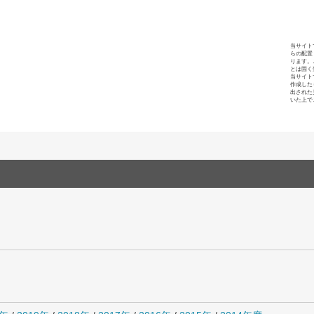
当サイト
らの配置
ります。
とは固く
当サイト
作成した
出された
いた上で