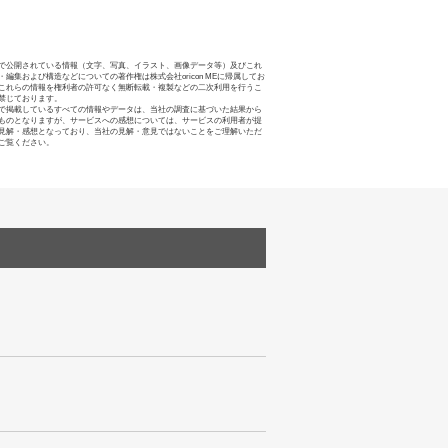
で公開されている情報（文字、写真、イラスト、画像データ等）及びこれ
・編集および構造などについての著作権は株式会社oricon MEに帰属してお
これらの情報を権利者の許可なく無断転載・複製などの二次利用を行うこ
禁じております。
で掲載しているすべての情報やデータは、当社の調査に基づいた結果から
ものとなりますが、サービスへの感想については、サービスの利用者が提
見解・感想となっており、当社の見解・意見ではないことをご理解いただ
ご覧ください。