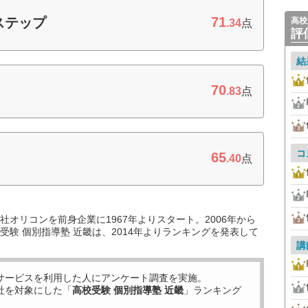
71
ステップ
高校
.34
点
評
結
70
.83
点
コ
65
.40
点
オリコンを前身企業に1967年よりスタート。2006年から
験 個別指導塾 近畿は、2014年よりランキングを発表して
講
サービスを利用した
人にアンケート調査を実施。
社を対象にした「
高校受験 個別指導塾 近畿
」ランキング