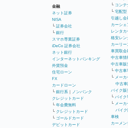
└
コンテ
金融
└
宅配型
ネット証券
引越し会
NISA
カーシェ
└
証券会社
レンタカ
└
銀行
格安レン
スマホ専業証券
カーリー
iDeCo 証券会社
車買取会
ネット銀行
中古車情
インターネットバンキング
中古車販
外貨預金
└
中古車
住宅ローン
└
メーカ
FX
中古車
カードローン
バイク販
└
銀行系
｜
ノンバンク
└
バイク
クレジットカード
└
メーカ
└
年会費無料
バイク
└
クレジットカード
車検
└
ゴールドカード
カーメン
デビットカード