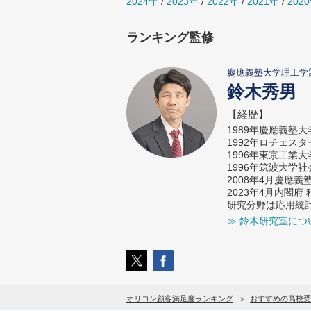
2024年
/
2023年
/
2022年
/
2021年
/
202
ランキング監修
慶應義塾大学理工学
鈴木秀男
【経歴】
1989年慶應義塾
1992年ロチェス
1996年東京工業
1996年筑波大学
2008年4月慶應
2023年4月内閣
研究分野は応用統
≫ 鈴木研究室につ
オリコン顧客満足度ランキング
おすすめの高校受