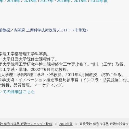
0年
/
2019年
/
2018年
/
2017年
/
2016年
/
2015年
/
2014年度
部教授／内閣府 上席科学技術政策フェロー（非常勤）
大学理工学部管理工学科卒業。
ター大学経営大学院修士課程修了。
大学大学院理工学研究科博士課程経営工学専攻修了。博士（工学）取得。
社会工学系・講師。2002年6月同助教授。
義塾大学理工学部管理工学科・准教授。2011年4月同教授、現在に至る。
府 科学技術・イノベーション推進事務局参事官（インフラ・防災担当）
計解析、品質管理、マーケティング。
いての詳細はこちら
験 個別指導塾 近畿ランキング・比較
2014年版
高校受験 個別指導塾 近畿の設備