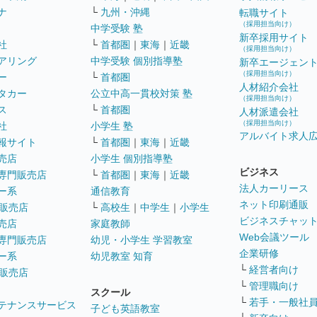
ナ
└
九州・沖縄
転職サイト
（採用担当向け）
中学受験 塾
新卒採用サイト
社
└
首都圏
｜
東海
｜
近畿
（採用担当向け）
アリング
中学受験 個別指導塾
新卒エージェン
（採用担当向け）
ー
└
首都圏
人材紹介会社
タカー
公立中高一貫校対策 塾
（採用担当向け）
ス
└
首都圏
人材派遣会社
（採用担当向け）
社
小学生 塾
アルバイト求人
報サイト
└
首都圏
｜
東海
｜
近畿
売店
小学生 個別指導塾
ビジネス
専門販売店
└
首都圏
｜
東海
｜
近畿
法人カーリース
ー系
通信教育
ネット印刷通販
販売店
└
高校生
｜
中学生
｜
小学生
ビジネスチャッ
売店
家庭教師
Web会議ツール
専門販売店
幼児・小学生 学習教室
企業研修
ー系
幼児教室 知育
└
経営者向け
販売店
└
管理職向け
スクール
└
若手・一般社
テナンスサービス
子ども英語教室