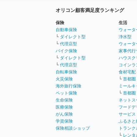
オリコン顧客満足度ランキング
保険
生活
自動車保険
ウォータ
└
ダイレクト型
浄水型
└
代理店型
ウォータ
バイク保険
家事代行
└
ダイレクト型
ハウスク
└
代理店型
コインラ
自転車保険
食材宅配
火災保険
└
首都圏
海外旅行保険
ミールキ
ペット保険
└
首都圏
生命保険
ネットス
医療保険
フードデ
がん保険
サービス
学資保険
ふるさと
保険相談ショップ
トランク
└
レンタ