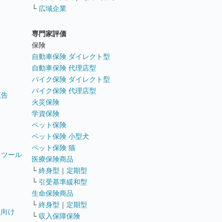
└
広域企業
専門家評価
ト
保険
自動車保険 ダイレクト型
自動車保険 代理店型
バイク保険 ダイレクト型
バイク保険 代理店型
広告
火災保険
学資保険
ペット保険
ペット保険 小型犬
ペット保険 猫
トツール
医療保険商品
└
終身型
｜
定期型
└
引受基準緩和型
生命保険商品
└
終身型
｜
定期型
員向け
└
収入保障保険