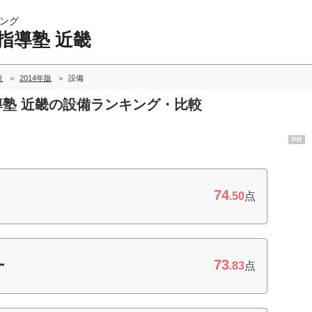
ング
指導塾 近畿
較
2014年版
設備
指導塾 近畿の設備ランキング・比較
PR
74
.50
点
73
ー
.83
点