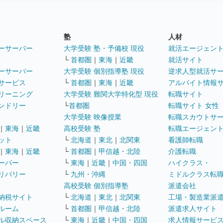
塾
人材
ーサーバー
大学受験 塾・予備校 現役
就活エージェン
└
首都圏
｜
東海
｜
近畿
就活サイト
ーサーバー
大学受験 個別指導塾 現役
逆求人型就活サ
サービス
└
首都圏
｜
東海
｜
近畿
アルバイト情報
リーニング
大学受験 難関大学特化型 現役
転職サイト
ンドリー
└
首都圏
転職サイト 女性
大学受験 映像授業
転職スカウトサ
｜
東海
｜
近畿
高校受験 塾
転職エージェン
ット
└
北海道
｜
東北
｜
北関東
看護師転職
｜
東海
｜
近畿
└
首都圏
｜
甲信越・北陸
介護転職
ーパー
└
東海
｜
近畿
｜
中国・四国
ハイクラス・
リバリー
└
九州・沖縄
ミドルクラス転
高校受験 個別指導塾
派遣会社
納税サイト
└
北海道
｜
東北
｜
北関東
工場・製造業派
ルーム
└
首都圏
｜
甲信越・北陸
派遣求人サイト
ル収納スペース
└
東海
｜
近畿
｜
中国・四国
求人情報サービ