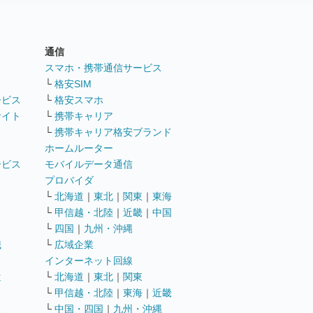
通信
ト
スマホ・携帯通信サービス
└
格安SIM
ービス
└
格安スマホ
サイト
└
携帯キャリア
└
携帯キャリア格安ブランド
ホームルーター
ービス
モバイルデータ通信
ト
プロバイダ
└
北海道
｜
東北
｜
関東
｜
東海
└
甲信越・北陸
｜
近畿
｜
中国
└
四国
｜
九州・沖縄
職
└
広域企業
インターネット回線
遣
└
北海道
｜
東北
｜
関東
└
甲信越・北陸
｜
東海
｜
近畿
ス
└
中国・四国
｜
九州・沖縄