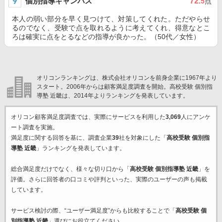
個別指導キャンパス
72
.5
点
本人の弱い部分を早く見つけて、対策してくれた。ただやらせ
るのでなく、受験で点を取れるように考えてくれ、得意なとこ
ろは確実に点をとるなどの指導が良かった。（50代／女性）
オリコンランキングは、株式会社オリコンを前身企業に1967年より
スタート。2006年からは顧客満足度調査を開始。高校受験 個別指
導塾 近畿は、2014年よりランキングを発表しています。
オリコン顧客満足度調査では、実際にサービスを利用した
3,069
人にアンケ
ート調査を実施。
満足度に関する回答を基に、調査企業
39
社を対象にした「
高校受験 個別指
導塾 近畿
」ランキングを発表しています。
総合満足度だけでなく、様々な切り口から「
高校受験 個別指導塾 近畿
」を
評価。さらに回答者の口コミや評判といった、実際のユーザーの声も掲載
しています。
サービス検討の際、“ユーザー満足度”からも比較することで「
高校受験 個
別指導塾 近畿
」選びにお役立てください。