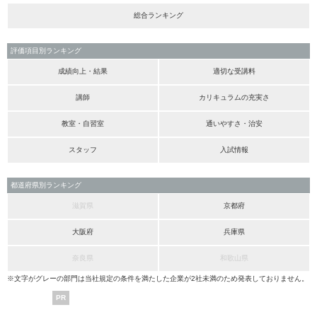
総合ランキング
評価項目別ランキング
成績向上・結果
適切な受講料
講師
カリキュラムの充実さ
教室・自習室
通いやすさ・治安
スタッフ
入試情報
都道府県別ランキング
滋賀県
京都府
大阪府
兵庫県
奈良県
和歌山県
※文字がグレーの部門は当社規定の条件を満たした企業が2社未満のため発表しておりません。
PR