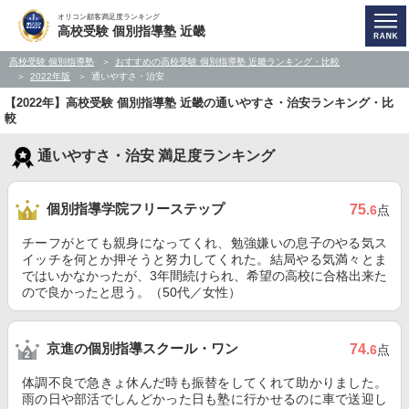
オリコン顧客満足度ランキング
高校受験 個別指導塾 近畿
高校受験 個別指導塾
おすすめの高校受験 個別指導塾 近畿ランキング・比較
2022年版
通いやすさ・治安
【2022年】高校受験 個別指導塾 近畿の通いやすさ・治安ランキング・比
較
通いやすさ・治安 満足度ランキング
個別指導学院フリーステップ
75
.6
点
チーフがとても親身になってくれ、勉強嫌いの息子のやる気ス
イッチを何とか押そうと努力してくれた。結局やる気満々とま
ではいかなかったが、3年間続けられ、希望の高校に合格出来た
ので良かったと思う。（50代／女性）
京進の個別指導スクール・ワン
74
.6
点
体調不良で急きょ休んだ時も振替をしてくれて助かりました。
雨の日や部活でしんどかった日も塾に行かせるのに車で送迎し