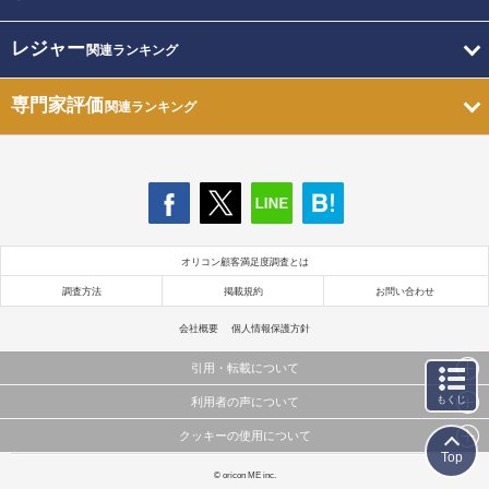
レジャー
関連ランキング
専門家評価
関連ランキング
オリコン顧客満足度調査とは
調査方法
掲載規約
お問い合わせ
会社概要
個人情報保護方針
引用・転載について
もくじ
利用者の声について
当サイトで公開されている情報（文字、写真、イラスト、画像データ等）及びこれらの配置・
編集および構造などについての著作権は株式会社oricon MEに帰属しております。
クッキーの使用について
当サイトに掲載している内容はすべてサービスの利用者が提出された見解・感想です。
これらの情報を権利者の許可なく無断転載・複製などの二次利用を行うことは固く禁じており
Top
弊社が内容について正確性を含め一切保証するものではありません。
ます。
このサイトでは Cookie を使用して、ユーザーに合わせたコンテンツや広告の表示、ソーシャル
© oricon ME inc.
弊社の見解・ 意見ではないことをご理解いただいた上でご覧ください。