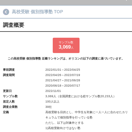
高校受験 個別指導塾 TOP
調査概要
サンプル数
3,069
人
この高校受験 個別指導塾 近畿ランキングは、オリコンの以下の調査に基づいています。
事前調査
2022/01/31～2022/04/25
調査期間
2022/04/26～2022/07/19
2021/04/27～2021/06/28
2020/06/18～2020/07/17
更新日
2022/11/01
サンプル数
3,069人（全国調査における総サンプル数20,233人）
規定人数
100人以上
調査企業数
39社
定義
高校受験を目的とし、中学生を対象に一人一人に合わせたカリ
キュラムで個別指導を行っている塾
ただし、以下は対象外とする
1)高校受験向けではない塾