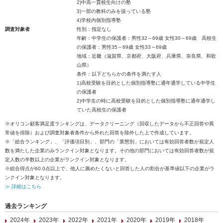
2)中高一貫校生向けの塾
3)一部の教科のみを扱っている塾
4)学校内個別指導塾
調査対象者
性別：指定なし
年齢：中学生の保護者：男性32～69歳 女性30～69歳 高校生
の保護者：男性35～69歳 女性33～69歳
地域：近畿（滋賀県、京都府、大阪府、兵庫県、奈良県、和歌
山県）
条件：以下どちらかの条件を満たす人
1)高校受験を目的とした個別指導塾に通年通学している中学生
の保護者
2)中学生の時に高校受験を目的とした個別指導塾に通年通学し
ていた高校生の保護者
※オリコン顧客満足度ランキングは、データクリーニング（回収したデータから不正回答や異
常値を排除）および調査対象者条件から外れた回答を除外した上で作成しています。
※「総合ランキング」、「評価項目別」、部門の「業態別」においては有効回答者数が規定人
数を満たした企業のみランクイン対象となります。その他の部門においては有効回答者数が規
定人数の半数以上の企業がランクイン対象となります。
※総合得点が60.0点以上で、他人に薦めたくないと回答した人の割合が基準値以下の企業がラ
ンクイン対象となります。
≫ 詳細はこちら
過去ランキング
2024年
2023年
2022年
2021年
2020年
2019年
2018年