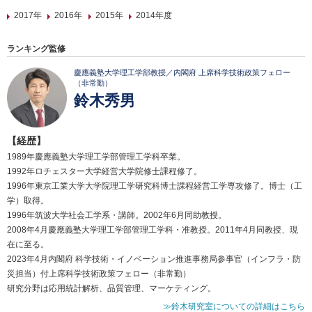
2017年
2016年
2015年
2014年度
ランキング監修
慶應義塾大学理工学部教授／内閣府 上席科学技術政策フェロー
（非常勤）
鈴木秀男
【経歴】
1989年慶應義塾大学理工学部管理工学科卒業。
1992年ロチェスター大学経営大学院修士課程修了。
1996年東京工業大学大学院理工学研究科博士課程経営工学専攻修了。博士（工
学）取得。
1996年筑波大学社会工学系・講師。2002年6月同助教授。
2008年4月慶應義塾大学理工学部管理工学科・准教授。2011年4月同教授、現
在に至る。
2023年4月内閣府 科学技術・イノベーション推進事務局参事官（インフラ・防
災担当）付上席科学技術政策フェロー（非常勤）
研究分野は応用統計解析、品質管理、マーケティング。
≫鈴木研究室についての詳細はこちら