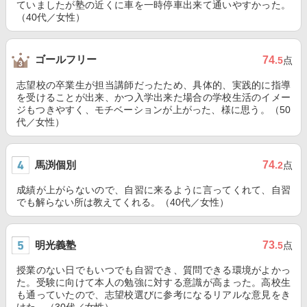
ていましたが塾の近くに車を一時停車出来て通いやすかった。
（40代／女性）
ゴールフリー
74
.5
点
志望校の卒業生が担当講師だったため、具体的、実践的に指導
を受けることが出来、かつ入学出来た場合の学校生活のイメー
ジもつきやすく、モチベーションが上がった、様に思う。（50
代／女性）
馬渕個別
74
.2
点
成績が上がらないので、自習に来るように言ってくれて、自習
でも解らない所は教えてくれる。（40代／女性）
明光義塾
73
.5
点
授業のない日でもいつでも自習でき、質問できる環境がよかっ
た。受験に向けて本人の勉強に対する意識が高まった。高校生
も通っていたので、志望校選びに参考になるリアルな意見をき