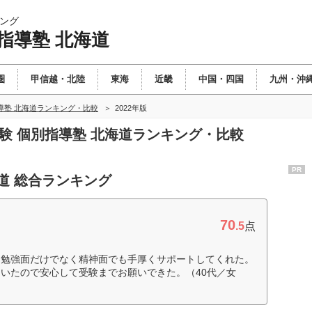
ング
指導塾 北海道
圏
甲信越・北陸
東海
近畿
中国・四国
九州・沖
導塾 北海道ランキング・比較
2022年版
受験 個別指導塾 北海道ランキング・比較
PR
道 総合ランキング
70
.5
点
。勉強面だけでなく精神面でも手厚くサポートしてくれた。
いたので安心して受験までお願いできた。（40代／女