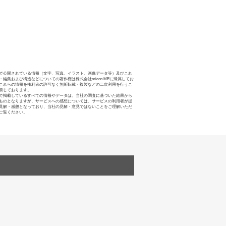
で公開されている情報（文字、写真、イラスト、画像データ等）及びこれ
・編集および構造などについての著作権は株式会社oricon MEに帰属してお
これらの情報を権利者の許可なく無断転載・複製などの二次利用を行うこ
禁じております。
で掲載しているすべての情報やデータは、当社の調査に基づいた結果から
ものとなりますが、サービスへの感想については、サービスの利用者が提
見解・感想となっており、当社の見解・意見ではないことをご理解いただ
ご覧ください。