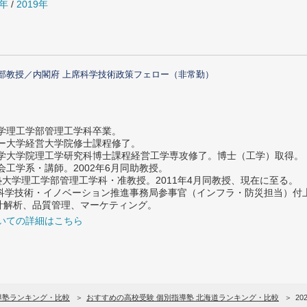
0年
/
2019年
部教授／内閣府 上席科学技術政策フェロー（非常勤）
大学理工学部管理工学科卒業。
ター大学経営大学院修士課程修了。
大学大学院理工学研究科博士課程経営工学専攻修了。博士（工学）取得。
社会工学系・講師。2002年6月同助教授。
義塾大学理工学部管理工学科・准教授。2011年4月同教授、現在に至る。
府 科学技術・イノベーション推進事務局参事官（インフラ・防災担当）
計解析、品質管理、マーケティング。
いての詳細はこちら
導塾ランキング・比較
おすすめの高校受験 個別指導塾 北海道ランキング・比較
20