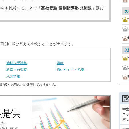
からも比較することで「
高校受験 個別指導塾 北海道
」選び
ス
項目別に並び替えて比較することが出来ます。
入
適切な受講料
講師
教室・自習室
通いやすさ・治安
入試情報
業が2社未満のため発表しておりません。
学
ネッ
主”..