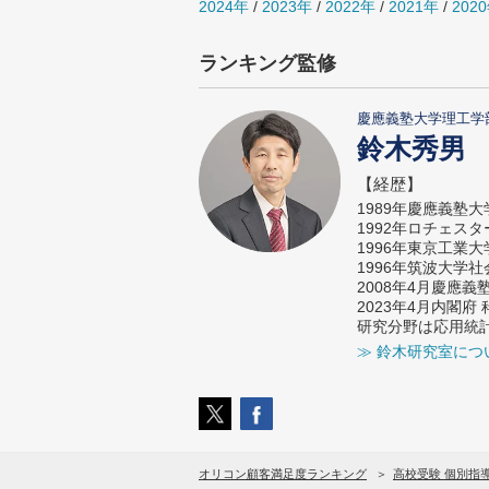
2024年
/
2023年
/
2022年
/
2021年
/
202
ランキング監修
慶應義塾大学理工学
鈴木秀男
【経歴】
1989年慶應義塾
1992年ロチェス
1996年東京工業
1996年筑波大学
2008年4月慶應
2023年4月内閣
研究分野は応用統
≫ 鈴木研究室につ
オリコン顧客満足度ランキング
高校受験 個別指