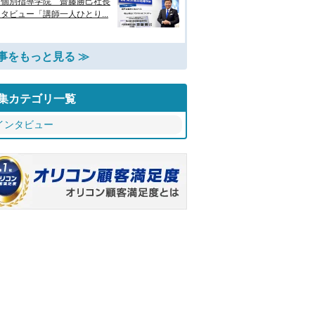
京個別指導学院 齋藤勝己社長
タビュー「講師一人ひとり...
事をもっと見る ≫
集カテゴリ一覧
インタビュー