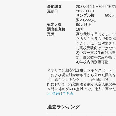
事前調査
2022/01/31～2022/04/2
更新日
2022/11/01
サンプル数
500
数20,233人）
規定人数
50人以上
調査企業数
18社
定義
高校受験を目的とし、中
たカリキュラムで個別指
ただし、以下は対象外と
1)高校受験向けではな
2)中高一貫校生向けの塾
3)一部の教科のみを扱
4)学校内個別指導塾
※オリコン顧客満足度ランキングは、デー
および調査対象者条件から外れた回答を
※「総合ランキング」、「評価項目別」、
門においては有効回答者数が規定人数の半
※総合得点が60.0点以上で、他人に薦
≫ 詳細はこちら
過去ランキング