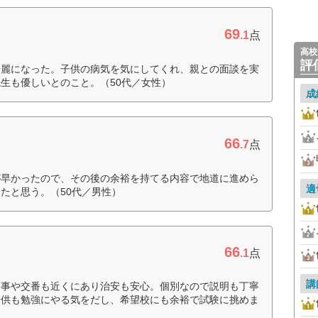
69
.1
点
高校
評
綺麗になった。子供の病気を気にしてくれ、親との面談を実
生も優しいとのこと。（50代／女性）
成
66
.7
点
が早かったので、その後の余裕を持てる内容で地道に進めら
適
たと思う。（50代／男性）
66
.1
点
講
い事や交番も近くにあり治安も安心。個別なので説明も丁寧
子供も勉強にやる気をだし、希望校にも余裕で試験に挑めま