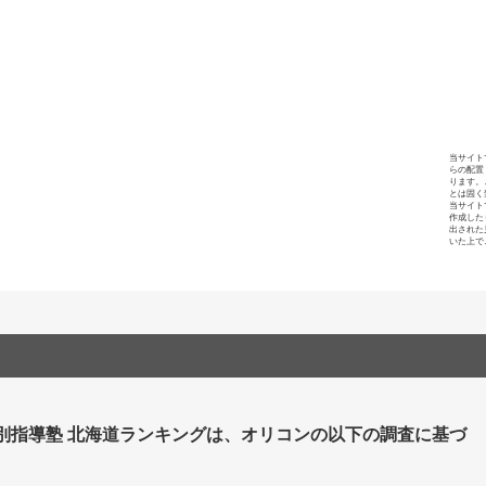
当サイト
らの配置
ります。
とは固く
当サイト
作成した
出された
いた上で
個別指導塾 北海道ランキングは、オリコンの以下の調査に基づ