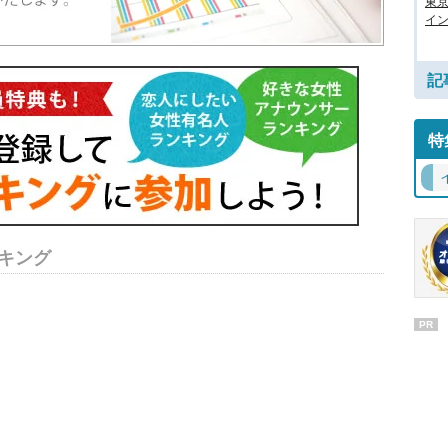
東
イン
記
特
キング
PR