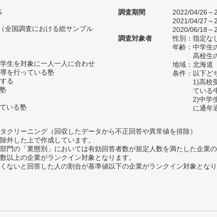
5
調査期間
2022/04/26～2
2021/04/27～2
人（全国調査における総サンプル
2020/06/18～2
調査対象者
性別：指定な
年齢：中学生の
高校生の
学生を対象に一人一人に合わせ
地域：北海道
導を行っている塾
条件：以下ど
する
1)高
い塾
ている
2)中
っている塾
に通年
タクリーニング（回収したデータから不正回答や異常値を排除）
除外した上で作成しています。
部門の「業態別」においては有効回答者数が規定人数を満たした企業の
数以上の企業がランクイン対象となります。
めたくないと回答した人の割合が基準値以下の企業がランクイン対象とな