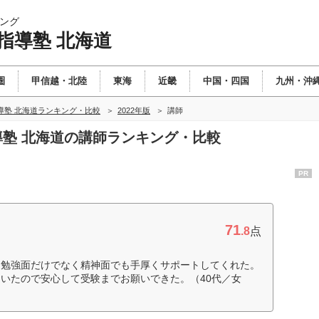
ング
指導塾 北海道
圏
甲信越・北陸
東海
近畿
中国・四国
九州・沖
導塾 北海道ランキング・比較
2022年版
講師
指導塾 北海道の講師ランキング・比較
PR
71
.8
点
。勉強面だけでなく精神面でも手厚くサポートしてくれた。
いたので安心して受験までお願いできた。（40代／女