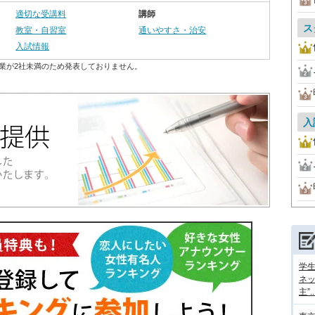
適切な受講料
講師
ス
教室・自習室
通いやすさ・治安
入試情報
業が2社未満のため発表しておりません。
入
学
ネッ
主”..