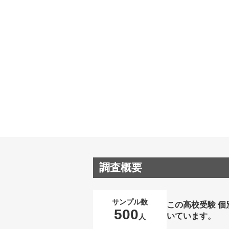
調査概要
サンプル数
この高校受験 
500
いています。
人