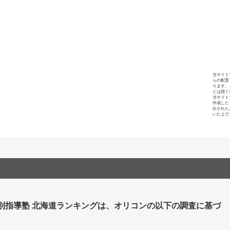
当サイト
らの配置
ります。
とは固く
当サイト
作成した
出された
いた上で
個別指導塾 北海道ランキングは、オリコンの以下の調査に基づ