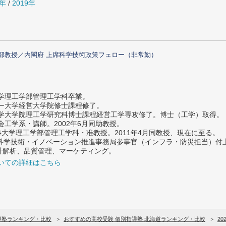
0年
/
2019年
部教授／内閣府 上席科学技術政策フェロー（非常勤）
大学理工学部管理工学科卒業。
ター大学経営大学院修士課程修了。
大学大学院理工学研究科博士課程経営工学専攻修了。博士（工学）取得。
社会工学系・講師。2002年6月同助教授。
義塾大学理工学部管理工学科・准教授。2011年4月同教授、現在に至る。
府 科学技術・イノベーション推進事務局参事官（インフラ・防災担当）
計解析、品質管理、マーケティング。
いての詳細はこちら
導塾ランキング・比較
おすすめの高校受験 個別指導塾 北海道ランキング・比較
20