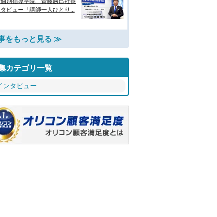
京個別指導学院 齋藤勝己社長
タビュー「講師一人ひとり...
事をもっと見る ≫
集カテゴリ一覧
インタビュー