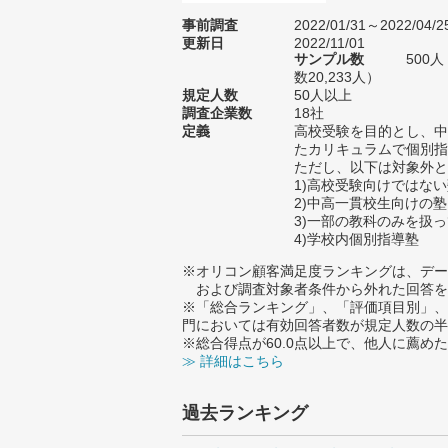
事前調査
2022/01/31～2022/04/2
更新日
2022/11/01
サンプル数
500
数20,233人）
規定人数
50人以上
調査企業数
18社
定義
高校受験を目的とし、中
たカリキュラムで個別指
ただし、以下は対象外と
1)高校受験向けではな
2)中高一貫校生向けの塾
3)一部の教科のみを扱
4)学校内個別指導塾
※オリコン顧客満足度ランキングは、デー
および調査対象者条件から外れた回答を
※「総合ランキング」、「評価項目別」、
門においては有効回答者数が規定人数の半
※総合得点が60.0点以上で、他人に薦
≫ 詳細はこちら
過去ランキング