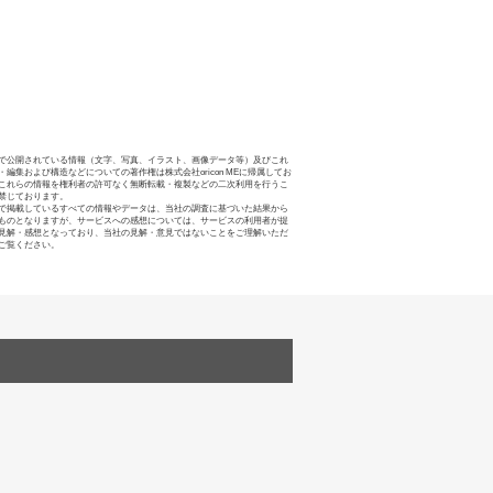
で公開されている情報（文字、写真、イラスト、画像データ等）及びこれ
・編集および構造などについての著作権は株式会社oricon MEに帰属してお
これらの情報を権利者の許可なく無断転載・複製などの二次利用を行うこ
禁じております。
で掲載しているすべての情報やデータは、当社の調査に基づいた結果から
ものとなりますが、サービスへの感想については、サービスの利用者が提
見解・感想となっており、当社の見解・意見ではないことをご理解いただ
ご覧ください。