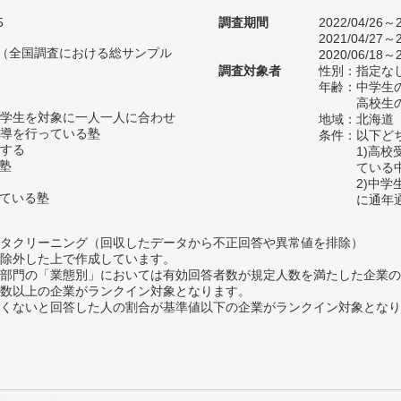
5
調査期間
2022/04/26～2
2021/04/27～2
人（全国調査における総サンプル
2020/06/18～2
調査対象者
性別：指定な
年齢：中学生の
高校生の
学生を対象に一人一人に合わせ
地域：北海道
導を行っている塾
条件：以下ど
する
1)高
い塾
ている
2)中
っている塾
に通年
タクリーニング（回収したデータから不正回答や異常値を排除）
除外した上で作成しています。
部門の「業態別」においては有効回答者数が規定人数を満たした企業の
数以上の企業がランクイン対象となります。
めたくないと回答した人の割合が基準値以下の企業がランクイン対象とな