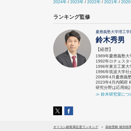
2024年
/
2023年
/
2022年
/
2021年
/
202
ランキング監修
慶應義塾大学理工学
鈴木秀男
【経歴】
1989年慶應義塾
1992年ロチェス
1996年東京工業
1996年筑波大学
2008年4月慶應
2023年4月内閣
研究分野は応用統
≫ 鈴木研究室につ
オリコン顧客満足度ランキング
高校受験 個別指