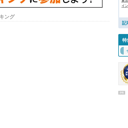
東
イン
キング
記
特
PR