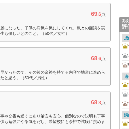
69
.6
点
高校
評
綺麗になった。子供の病気を気にしてくれ、親との面談を実
生も優しいとのこと。（50代／女性）
成
68
.6
点
が早かったので、その後の余裕を持てる内容で地道に進めら
適
たと思う。（50代／男性）
68
.3
点
講
い事や交番も近くにあり治安も安心。個別なので説明も丁寧
子供も勉強にやる気をだし、希望校にも余裕で試験に挑めま