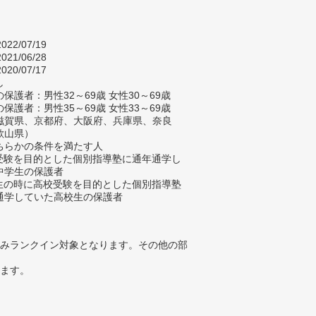
022/07/19
021/06/28
020/07/17
し
保護者：男性32～69歳 女性30～69歳
保護者：男性35～69歳 女性33～69歳
滋賀県、京都府、大阪府、兵庫県、奈良
歌山県）
ちらかの条件を満たす人
校受験を目的とした個別指導塾に通年通学し
中学生の保護者
学生の時に高校受験を目的とした個別指導塾
通学していた高校生の保護者
みランクイン対象となります。その他の部
ります。