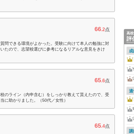
66
.2
点
高校
評
、質問できる環境がよかった。受験に向けて本人の勉強に対
ていたので、志望校選びに参考になるリアルな意見をきけ
成
65
.6
点
適
高校のライン（内申含む）をしっかり教えて貰えたので、受
当に助かりました。（50代／女性）
65
.4
点
講