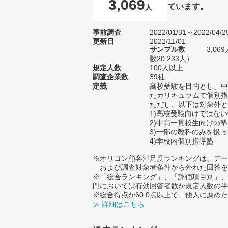
3,069
ています。
人
事前調査
2022/01/31～2022/04/2
更新日
2022/11/01
サンプル数
3,0
数20,233人）
規定人数
100人以上
調査企業数
39社
定義
高校受験を目的とし、中
たカリキュラムで個別指
ただし、以下は対象外と
1)高校受験向けではな
2)中高一貫校生向けの塾
3)一部の教科のみを扱
4)学校内個別指導塾
※オリコン顧客満足度ランキングは、デー
および調査対象者条件から外れた回答を
※「総合ランキング」、「評価項目別」、
門においては有効回答者数が規定人数の半
※総合得点が60.0点以上で、他人に薦
≫ 詳細はこちら