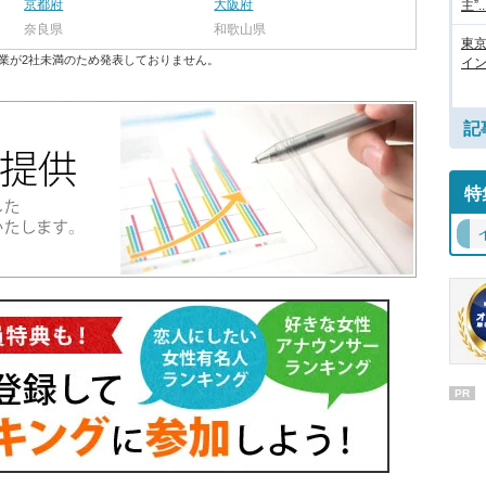
京都府
大阪府
主”..
奈良県
和歌山県
東
業が2社未満のため発表しておりません。
イン
記
特
PR