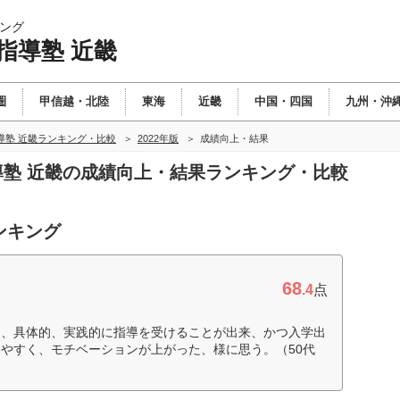
ング
指導塾 近畿
圏
甲信越・北陸
東海
近畿
中国・四国
九州・沖
導塾 近畿ランキング・比較
2022年版
成績向上・結果
指導塾 近畿の成績向上・結果ランキング・比較
ンキング
68
.4
点
め、具体的、実践的に指導を受けることが出来、かつ入学出
やすく、モチベーションが上がった、様に思う。（50代