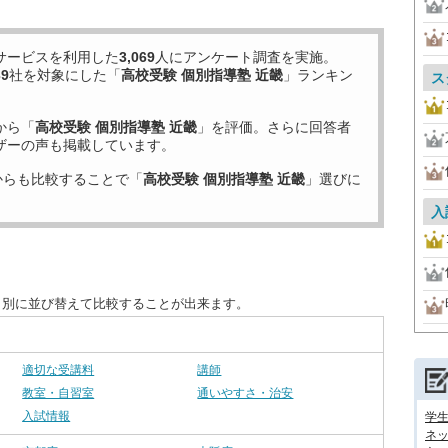
サービスを利用した
3,069
人にアンケート調査を実施。
39
社を対象にした「
高校受験 個別指導塾 近畿
」ランキン
ス
から「
高校受験 個別指導塾 近畿
」を評価。さらに回答者
ザーの声も掲載しています。
からも比較することで「
高校受験 個別指導塾 近畿
」選びに
入
目別に並び替えて比較することが出来ます。
適切な受講料
講師
教室・自習室
通いやすさ・治安
入試情報
学
ネッ