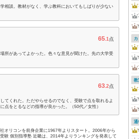
進学相談。教材がなく、学ぶ教科においてもしばりが少ない
65
カ
.1
点
る場所があってよかった。色々な意見が聞けた。先の大学受
教
63
.2
点
策してくれた。ただやらせるのでなく、受験で点を取れるよ
に点をとるなどの指導が良かった。（50代／女性）
通
オリコンを前身企業に1967年よりスタート。2006年から
験 個別指導塾 近畿は、2014年よりランキングを発表して