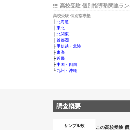
高校受験 個別指導塾関連ラン
高校受験 個別指導塾
北海道
東北
北関東
首都圏
甲信越・北陸
東海
近畿
中国・四国
九州・沖縄
調査概要
サンプル数
この高校受験 