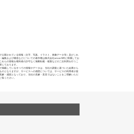
で公開されている情報（文字、写真、イラスト、画像データ等）及びこれ
・編集および構造などについての著作権は株式会社oricon MEに帰属してお
これらの情報を権利者の許可なく無断転載・複製などの二次利用を行うこ
禁じております。
で掲載しているすべての情報やデータは、当社の調査に基づいた結果から
ものとなりますが、サービスへの感想については、サービスの利用者が提
見解・感想となっており、当社の見解・意見ではないことをご理解いただ
ご覧ください。