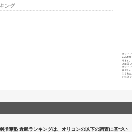
キング
当サイト
らの配置
ります。
とは固く
当サイト
作成した
出された
いた上で
個別指導塾 近畿ランキングは、オリコンの以下の調査に基づい