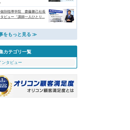
.
京個別指導学院 齋藤勝己社長
タビュー「講師一人ひとり...
事をもっと見る ≫
集カテゴリ一覧
インタビュー