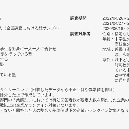
5
調査期間
2022/04/26～2
2021/04/27～2
69人（全国調査における総サンプル
2020/06/18～2
調査対象者
性別：指定な
年齢：中学生の
高校生の
学生を対象に一人一人に合わせ
地域：近畿（
導を行っている塾
県、和
する
条件：以下ど
い塾
1)高
ている
っている塾
2)中
に通年
タクリーニング（回収したデータから不正回答や異常値を排除）
除外した上で作成しています。
部門の「業態別」においては有効回答者数が規定人数を満たした企業の
数以上の企業がランクイン対象となります。
めたくないと回答した人の割合が基準値以下の企業がランクイン対象とな