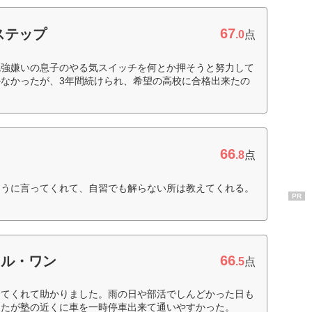
67
ステップ
.0
点
勉強嫌いの息子のやる気スイッチを何とか押そうと努力して
なかったが、3年間続けられ、希望の高校に合格出来たの
66
.8
点
ように言ってくれて、自習でも解らない所は教えてくれる。
PR
66
ール・ワン
.5
点
してくれて助かりました。雨の日や部活でしんどかった日も
したが塾の近くに車を一時停車出来て通いやすかった。