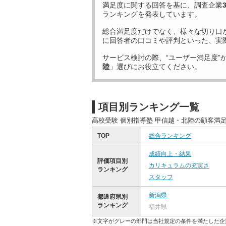
満足度に関する回答を基に、調査企業
ランキングを発表しています。
総合満足度だけでなく、様々な切り口
に回答者の口コミや評判といった、実
サービス検討の際、“ユーザー満足度”
陸
」選びにお役立てください。
項目別ランキング一覧
高校受験 個別指導塾 甲信越・北陸の顧客満
TOP
総合ランキング
成績向上・結果
評価項目別
カリキュラムの充実さ
ランキング
スタッフ
新潟県
都道府県別
ランキング
福井県
※文字がグレーの部門は当社規定の条件を満たした企