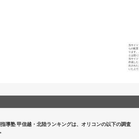
当サイト
らの配置
ります。
とは固く
当サイト
作成した
出された
いた上で
別指導塾 甲信越・北陸ランキングは、オリコンの以下の調査
。