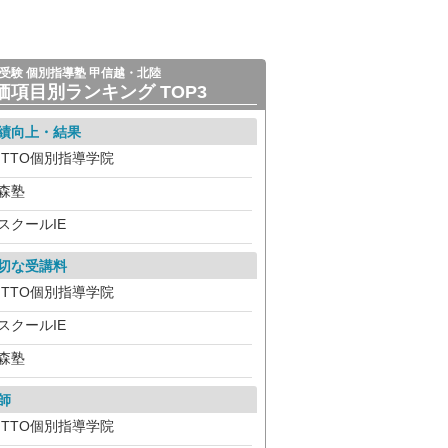
受験 個別指導塾 甲信越・北陸
価項目別ランキング TOP3
績向上・結果
ITTO個別指導学院
森塾
スクールIE
切な受講料
ITTO個別指導学院
スクールIE
森塾
師
ITTO個別指導学院