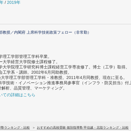
0年
/
2019年
部教授／内閣府 上席科学技術政策フェロー（非常勤）
大学理工学部管理工学科卒業。
ター大学経営大学院修士課程修了。
大学大学院理工学研究科博士課程経営工学専攻修了。博士（工学）取得。
社会工学系・講師。2002年6月同助教授。
義塾大学理工学部管理工学科・准教授。2011年4月同教授、現在に至る。
府 科学技術・イノベーション推進事務局参事官（インフラ・防災担当）
計解析、品質管理、マーケティング。
いての詳細はこちら
導塾ランキング・比較
おすすめの高校受験 個別指導塾 甲信越・北陸ランキング・比較