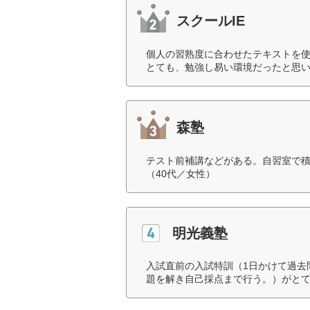
スクールIE
個人の習熟度に合わせたテキストを
とても、勉強し易い環境だったと思い
森塾
テスト前補講などがある。自習室で
（40代／女性）
明光義塾
入試直前の入試特訓（1日かけて過去
題を解き自己採点まで行う。）がとて