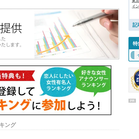
東
イン
記
特
PR
キング