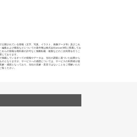
で公開されている情報（文字、写真、イラスト、画像データ等）及びこれ
・編集および構造などについての著作権は株式会社oricon MEに帰属してお
これらの情報を権利者の許可なく無断転載・複製などの二次利用を行うこ
禁じております。
で掲載しているすべての情報やデータは、当社の調査に基づいた結果から
ものとなりますが、サービスへの感想については、サービスの利用者が提
見解・感想となっており、当社の見解・意見ではないことをご理解いただ
ご覧ください。