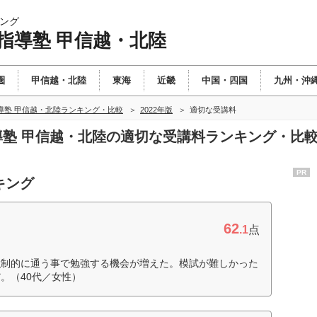
ング
指導塾 甲信越・北陸
圏
甲信越・北陸
東海
近畿
中国・四国
九州・沖
導塾 甲信越・北陸ランキング・比較
2022年版
適切な受講料
指導塾 甲信越・北陸の適切な受講料ランキング・比
PR
キング
62
.1
点
強制的に通う事で勉強する機会が増えた。模試が難しかった
。（40代／女性）