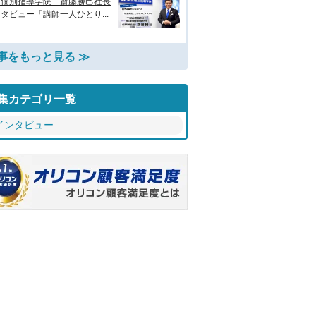
京個別指導学院 齋藤勝己社長
タビュー「講師一人ひとり...
事をもっと見る ≫
集カテゴリ一覧
インタビュー