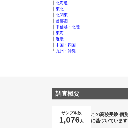
北海道
東北
北関東
首都圏
甲信越・北陸
東海
近畿
中国・四国
九州・沖縄
調査概要
サンプル数
この高校受験 個
1,076
に基づいています
人