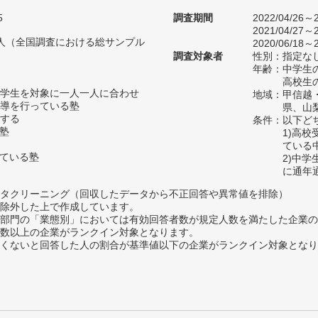
5
調査期間
2022/04/26～2
2021/04/27～2
76人（全国調査における総サンプル
2020/06/18～2
調査対象者
性別：指定な
年齢：中学生の
高校生の
学生を対象に一人一人に合わせ
地域：甲信越
導を行っている塾
県、山
する
条件：以下ど
い塾
1)高
ている
っている塾
2)中
に通年
タクリーニング（回収したデータから不正回答や異常値を排除）
除外した上で作成しています。
部門の「業態別」においては有効回答者数が規定人数を満たした企業の
数以上の企業がランクイン対象となります。
めたくないと回答した人の割合が基準値以下の企業がランクイン対象とな