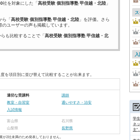
30
社を対象にした「
高校受験 個別指導塾 甲信越・北陸
」
ス
から「
高校受験 個別指導塾 甲信越・北陸
」を評価。さら
際のユーザーの声も掲載しています。
からも比較することで「
高校受験 個別指導塾 甲信越・北
入
足度を項目別に並び替えて比較することが出来ます。
適切な受講料
講師
教室・自習室
通いやすさ・治安
入試情報
学
富山県
石川県
ネッ
山梨県
長野県
主”..
業が2社未満のため発表しておりません。