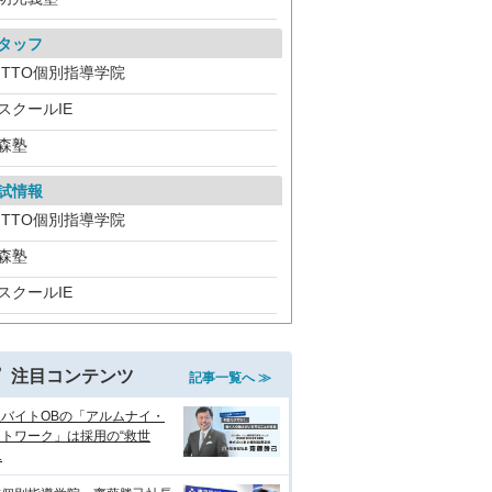
タッフ
ITTO個別指導学院
スクールIE
森塾
試情報
ITTO個別指導学院
森塾
スクールIE
注目コンテンツ
記事一覧へ ≫
生バイトOBの「アルムナイ・
トワーク」は採用の“救世
.