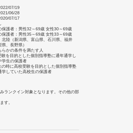
022/07/19
021/06/28
020/07/17
し
保護者：男性32～69歳 女性30～69歳
保護者：男性35～69歳 女性33～69歳
・北陸（新潟県、富山県、石川県、福井
梨県、長野県）
ちらかの条件を満たす人
校受験を目的とした個別指導塾に通年通学し
中学生の保護者
学生の時に高校受験を目的とした個別指導塾
通学していた高校生の保護者
みランクイン対象となります。その他の部
ります。