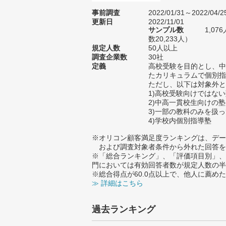
事前調査
2022/01/31～2022/04/2
更新日
2022/11/01
サンプル数
1,0
数20,233人）
規定人数
50人以上
調査企業数
30社
定義
高校受験を目的とし、中
たカリキュラムで個別指
ただし、以下は対象外と
1)高校受験向けではな
2)中高一貫校生向けの塾
3)一部の教科のみを扱
4)学校内個別指導塾
※オリコン顧客満足度ランキングは、デー
および調査対象者条件から外れた回答を
※「総合ランキング」、「評価項目別」、
門においては有効回答者数が規定人数の半
※総合得点が60.0点以上で、他人に薦
≫ 詳細はこちら
過去ランキング