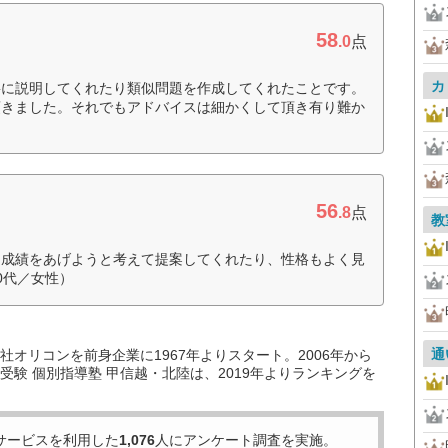
58
.0
点
カ
寧に説明してくれたり類似問題を作成してくれたことです。
頂きました。それでもアドバイスは細かくして頂き有り難か
56
.8
点
教
、成績をあげようと考えて提案してくれたり、性格もよく見
0代／女性）
通
オリコンを前身企業に1967年よりスタート。2006年から
験 個別指導塾 甲信越・北陸は、2019年よりランキングを
サービスを利用した
1,076
人にアンケート調査を実施。