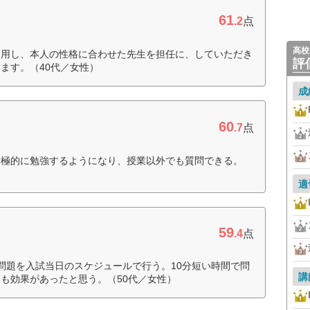
61
.2
点
高校
使用し、本人の性格に合わせた先生を担任に、していただき
評
ます。（40代／女性）
成
60
.7
点
積極的に勉強するようになり、授業以外でも質問できる。
適
59
.4
点
問題を入試当日のスケジュールで行う。10分短い時間で問
講
も効果があったと思う。（50代／女性）