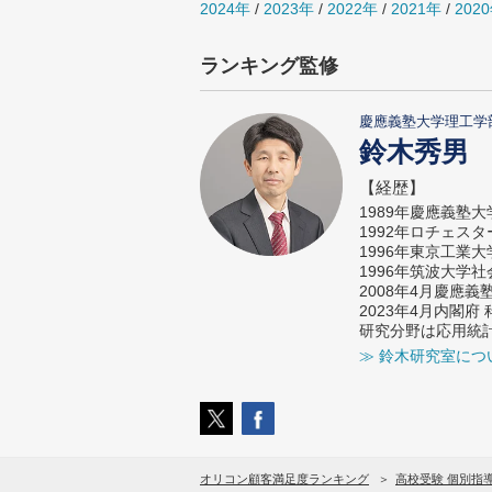
2024年
/
2023年
/
2022年
/
2021年
/
202
ランキング監修
慶應義塾大学理工学
鈴木秀男
【経歴】
1989年慶應義塾
1992年ロチェス
1996年東京工業
1996年筑波大学
2008年4月慶應
2023年4月内閣
研究分野は応用統
≫ 鈴木研究室につ
オリコン顧客満足度ランキング
高校受験 個別指