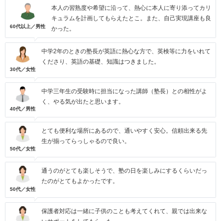
本人の習熟度や希望に沿って、熱心に本人に寄り添ってカリ
キュラムを計画してもらえたとこ。また、自己実現講座も良
60代以上／男性
かった。
中学2年のときの塾長が英語に熱心な方で、英検等に力をいれて
くださり、英語の基礎、知識はつきました。
30代／女性
中学三年生の受験時に担当になった講師（塾長）との相性がよ
く、やる気が出たと思います。
40代／男性
とても便利な場所にあるので、通いやすく安心。信頼出来る先
生が揃ってらっしゃるので良い。
50代／女性
通うのがとても楽しそうで、塾の日を楽しみにするくらいだっ
たのがとてもよかったです。
50代／女性
保護者対応は一緒に子供のことも考えてくれて、親では出来な