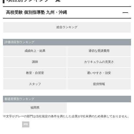
高校受験 個別指導塾 九州・沖縄
総合ランキング
評価項目別ランキング
成績向上・結果
適切な受講費用
講師
カリキュラムの充実さ
教室・自習室
通いやすさ・治安
スタッフ
提供情報
都道府県別ランキング
福岡県
※文字がグレーの部門は当社規定の条件を満たした企業が2社未満のため発表しておりません。
PR