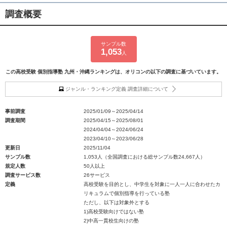
調査概要
サンプル数
1,053
人
この高校受験 個別指導塾 九州・沖縄ランキングは、オリコンの以下の調査に基づいています。
ジャンル・ランキング定義 調査詳細について
事前調査
2025/01/09～2025/04/14
調査期間
2025/04/15～2025/08/01
2024/04/04～2024/06/24
2023/04/10～2023/06/28
更新日
2025/11/04
サンプル数
1,053人（全国調査における総サンプル数24,667人）
規定人数
50人以上
調査サービス数
26サービス
定義
高校受験を目的とし、中学生を対象に一人一人に合わせたカ
リキュラムで個別指導を行っている塾
ただし、以下は対象外とする
1)高校受験向けではない塾
2)中高一貫校生向けの塾