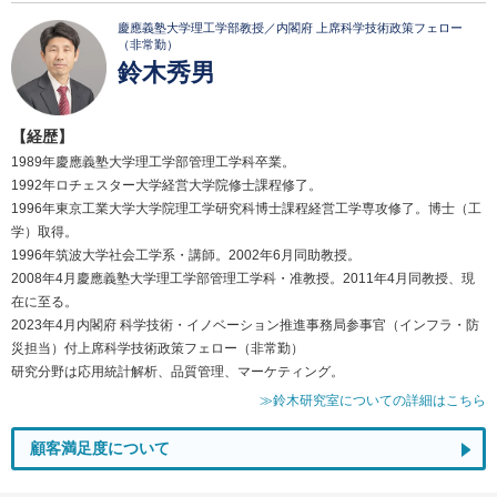
慶應義塾大学理工学部教授／内閣府 上席科学技術政策フェロー
（非常勤）
鈴木秀男
【経歴】
1989年慶應義塾大学理工学部管理工学科卒業。
1992年ロチェスター大学経営大学院修士課程修了。
1996年東京工業大学大学院理工学研究科博士課程経営工学専攻修了。博士（工
学）取得。
1996年筑波大学社会工学系・講師。2002年6月同助教授。
2008年4月慶應義塾大学理工学部管理工学科・准教授。2011年4月同教授、現
在に至る。
2023年4月内閣府 科学技術・イノベーション推進事務局参事官（インフラ・防
災担当）付上席科学技術政策フェロー（非常勤）
研究分野は応用統計解析、品質管理、マーケティング。
≫鈴木研究室についての詳細はこちら
顧客満足度について