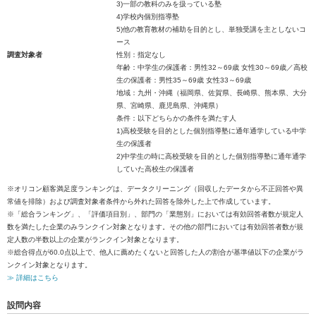
3)一部の教科のみを扱っている塾
4)学校内個別指導塾
5)他の教育教材の補助を目的とし、単独受講を主としないコ
ース
調査対象者
性別：指定なし
年齢：中学生の保護者：男性32～69歳 女性30～69歳／高校
生の保護者：男性35～69歳 女性33～69歳
地域：九州・沖縄（福岡県、佐賀県、長崎県、熊本県、大分
県、宮崎県、鹿児島県、沖縄県）
条件：以下どちらかの条件を満たす人
1)高校受験を目的とした個別指導塾に通年通学している中学
生の保護者
2)中学生の時に高校受験を目的とした個別指導塾に通年通学
していた高校生の保護者
※オリコン顧客満足度ランキングは、データクリーニング（回収したデータから不正回答や異
常値を排除）および調査対象者条件から外れた回答を除外した上で作成しています。
※「総合ランキング」、「評価項目別」、部門の「業態別」においては有効回答者数が規定人
数を満たした企業のみランクイン対象となります。その他の部門においては有効回答者数が規
定人数の半数以上の企業がランクイン対象となります。
※総合得点が60.0点以上で、他人に薦めたくないと回答した人の割合が基準値以下の企業がラ
ンクイン対象となります。
≫ 詳細はこちら
設問内容