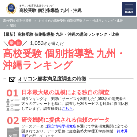
オリコン顧客満足度ランキング
高校受験 個別指導塾 九州・沖縄
高校受験 個別指導塾
おすすめの高校受験 個別指導塾 九州・沖縄ランキング・比較
講師
【最新】高校受験 個別指導塾 九州・沖縄の講師ランキング・比較
／
／
1,053
最
新
名が選んだ
高校受験 個別指導塾 九州・
沖縄ランキング
オリコン顧客満足度調査の特徴
日本最大級の規模による独自の調査
同ランキングは、実際にサービスを利用した1,053名の消費者の
方々のアンケートを基に、調査した26サービスを対象に徹底比較
しています。調査概要は
こちら
。
研究機関に提供される信頼のデータ
ソースデータは
国立情報学研究所
を通じて学術研究機関に全て公
開されており、データ監修は慶應義塾大学理工学部教授・
鈴木秀
男
氏が行っています。