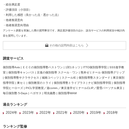
・総合満足度
・評価項目（小項目）
・利用した感想（良かった点・悪かった点）
・他者推奨意向
・他者推奨意向理由
アンケート調査を実施した際の質問事項です。満足度評価項目のほか、該当サービスの利用状況や検討内
容を質問しています。
その他の設問内容はこちら
調査サービス
個別指導Axis | ＥＣＣの個別指導塾ベストワン | 1対1ネッツ | ITTO個別指導学院 | SSS進学教
室 | 個別指導キャンパス | 京進の個別指導 スクール・ワン | 熊本ゼミナール 個別指導グリップ
| 個別指導塾サクラサクセス | 城南コベッツ | スクールIE | 個別指導塾スタンダード | 東京個別
指導学院 | 東セミ | 個別教室のトライ | 個別指導塾トライプラス | ナビ個別指導学院 | 個別指導
学院ヒーローズ | PICL学習教室／遊comm.／東京進学ゼミナールCLIP／螢雪パーソナル東京 |
毎日個別塾 5-Days | ペガサス | 明光義塾 | 個別指導WAM
過去ランキング
2024年
2023年
2022年
2021年
2020年
2019年
2018年
ランキング監修