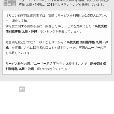
スタート。2006年からは顧客満足度調査を開始。高校受験 個別指
導塾 九州・沖縄は、2018年よりランキングを発表しています。
オリコン顧客満足度調査では、実際にサービスを利用した
1,053
人にアンケ
ート調査を実施。
満足度に関する回答を基に、調査した
26
サービスを対象にした「
高校受験
個別指導塾 九州・沖縄
」ランキングを発表しています。
総合満足度だけでなく、様々な切り口から「
高校受験 個別指導塾 九州・沖
縄
」を評価。さらに回答者の口コミや評判といった、実際のユーザーの声
も掲載しています。
サービス検討の際、“ユーザー満足度”からも比較することで「
高校受験 個
別指導塾 九州・沖縄
」選びにお役立てください。
PR