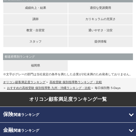
成績向上・結果
適切な受講費用
講師
カリキュラムの充実さ
教室・自習室
通いやすさ・治安
スタッフ
提供情報
都道府県別ランキング
福岡県
※文字がグレーの部門は当社規定の条件を満たした企業が2社未満のため発表しておりません。
オリコン顧客満足度ランキング
高校受験 個別指導塾ランキング・比較
おすすめの高校受験 個別指導塾 九州・沖縄ランキング・比較
毎日個別塾 5-Days
オリコン顧客満足度
ランキング一覧
保険
関連ランキング
金融
関連ランキング