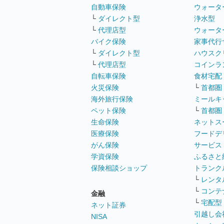
自動車保険
ウォータ
└
ダイレクト型
浄水型
└
代理店型
ウォータ
バイク保険
家事代行
└
ダイレクト型
ハウスク
└
代理店型
コインラ
自転車保険
食材宅配
火災保険
└
首都圏
海外旅行保険
ミールキ
ペット保険
└
首都圏
生命保険
ネットス
医療保険
フードデ
がん保険
サービス
学資保険
ふるさと
保険相談ショップ
トランク
└
レンタ
└
コンテ
金融
└
宅配型
ネット証券
引越し会
NISA