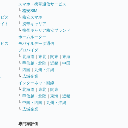
ト
スマホ・携帯通信サービス
└
格安SIM
ービス
└
格安スマホ
サイト
└
携帯キャリア
└
携帯キャリア格安ブランド
ホームルーター
ービス
モバイルデータ通信
ト
プロバイダ
└
北海道
｜
東北
｜
関東
｜
東海
└
甲信越・北陸
｜
近畿
｜
中国
└
四国
｜
九州・沖縄
職
└
広域企業
インターネット回線
遣
└
北海道
｜
東北
｜
関東
└
甲信越・北陸
｜
東海
｜
近畿
ス
└
中国・四国
｜
九州・沖縄
└
広域企業
専門家評価