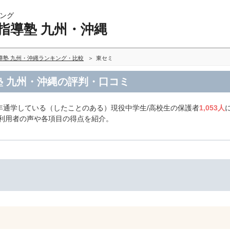
ング
指導塾 九州・沖縄
導塾 九州・沖縄ランキング・比較
東セミ
塾 九州・沖縄の評判・口コミ
年通学している（したことのある）現役中学生/高校生の保護者
1,053人
だ利用者の声や各項目の得点を紹介。