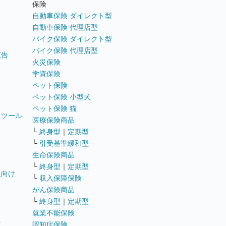
ト
保険
自動車保険 ダイレクト型
自動車保険 代理店型
バイク保険 ダイレクト型
バイク保険 代理店型
広告
火災保険
学資保険
ペット保険
ペット保険 小型犬
ペット保険 猫
トツール
医療保険商品
└
終身型
｜
定期型
└
引受基準緩和型
生命保険商品
└
終身型
｜
定期型
員向け
└
収入保障保険
がん保険商品
└
終身型
｜
定期型
就業不能保険
テ
認知症保険