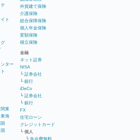
ステ
外貨建て保険
介護保険
サイト
総合保障保険
個人年金保険
変額保険
積立保険
ング
グ
金融
ネット証券
ウンター
NISA
イト
└
証券会社
リ
└
銀行
iDeCo
└
証券会社
└
銀行
｜
関東
FX
｜
東海
住宅ローン
四国
クレジットカード
全国
└ 個人
ス
└
年会費無料