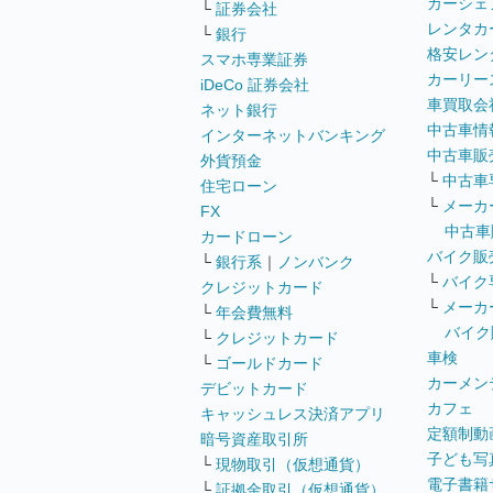
カーシェ
└
証券会社
レンタカ
└
銀行
格安レン
スマホ専業証券
カーリー
iDeCo 証券会社
車買取会
ネット銀行
中古車情
インターネットバンキング
中古車販
外貨預金
└
中古車
住宅ローン
└
メーカ
FX
中古車
カードローン
バイク販
└
銀行系
｜
ノンバンク
└
バイク
クレジットカード
└
メーカ
└
年会費無料
バイク
└
クレジットカード
車検
└
ゴールドカード
カーメン
デビットカード
カフェ
キャッシュレス決済アプリ
定額制動
暗号資産取引所
子ども写
└
現物取引（仮想通貨）
電子書籍
└
証拠金取引（仮想通貨）