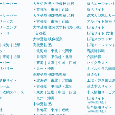
ーサーバー
大学受験 塾・予備校 現役
就活エージェン
└
首都圏
｜
東海
｜
近畿
就活サイト
ーサーバー
大学受験 個別指導塾 現役
逆求人型就活サ
サービス
└
首都圏
｜
東海
｜
近畿
アルバイト情報
リーニング
大学受験 難関大学特化型 現役
転職サイト
ンドリー
└
首都圏
転職サイト 女性
大学受験 映像授業
転職スカウトサ
｜
東海
｜
近畿
高校受験 塾
転職エージェン
ット
└
北海道
｜
東北
｜
北関東
看護師転職
｜
東海
｜
近畿
└
首都圏
｜
甲信越・北陸
介護転職
ーパー
└
東海
｜
近畿
｜
中国・四国
ハイクラス・
リバリー
└
九州・沖縄
ミドルクラス転
高校受験 個別指導塾
派遣会社
納税サイト
└
北海道
｜
東北
｜
北関東
工場・製造業派
ルーム
└
首都圏
｜
甲信越・北陸
派遣求人サイト
ル収納スペース
└
東海
｜
近畿
｜
中国・四国
求人情報サービ
ナ
└
九州・沖縄
転職サイト
（採用担当向け）
中学受験 塾
新卒採用サイト
社
└
首都圏
｜
東海
｜
近畿
（採用担当向け）