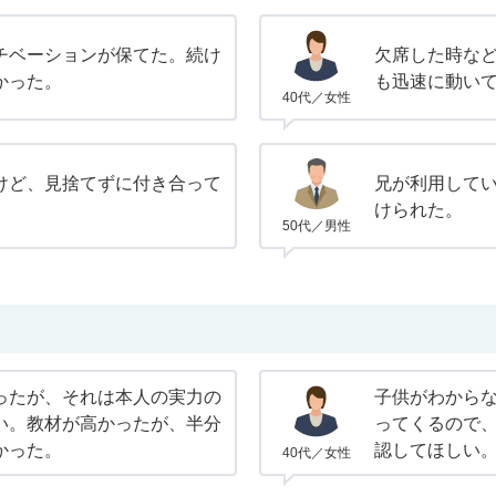
チベーションが保てた。続け
欠席した時な
かった。
も迅速に動い
40代／女性
けど、見捨てずに付き合って
兄が利用して
けられた。
50代／男性
ったが、それは本人の実力の
子供がわから
い。教材が高かったが、半分
ってくるので
かった。
認してほしい
40代／女性