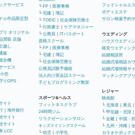
ックサービス
フェイシャルエ
└
FP
｜
医療事務
ボディエステ
└
宅建
｜
簿記
ナル作品限定型
サロン検索予約
└
TOEIC
｜
社会保険労務士
└
行政書士
｜
ケアマネジャー
プリ オリジナル
└
公務員
｜
ITパスポート
ウエディング
品買取 店舗
資格スクール
ハウスウエディ
引越し
└
FP
｜
医療事務
格安ウエディン
通販
└
宅建
｜
簿記
結婚相談所
複合機
└
社会保険労務士
結婚式場相談カ
サービス
公務員試験予備校
結婚式場情報サ
 小売
法人向け英会話スクール
マッチングアプ
守りGPS
子どもプログラミング教室
レジャー
スポーツ&ヘルス
映画館
サイト
フィットネスクラブ
└
北海道
｜
東北
行
｜
海外旅行
24時間ジム
└
甲信越・北陸
較サイト
リラクゼーションサロン
└
近畿
｜
中国・
較サイト
キッズスイミングスクール
└
九州・沖縄
｜
 LCC
└
幼児
｜
小学生
カラオケボック