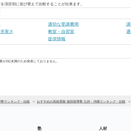
度を項目別に並び替えて比較することが出来ます。
グ
果
適切な受講費用
講
の充実さ
教室・自習室
通
提供情報
業が2社未満のため発表しておりません。
導塾ランキング・比較
おすすめの高校受験 個別指導塾 九州・沖縄ランキング・比較
塾
人材