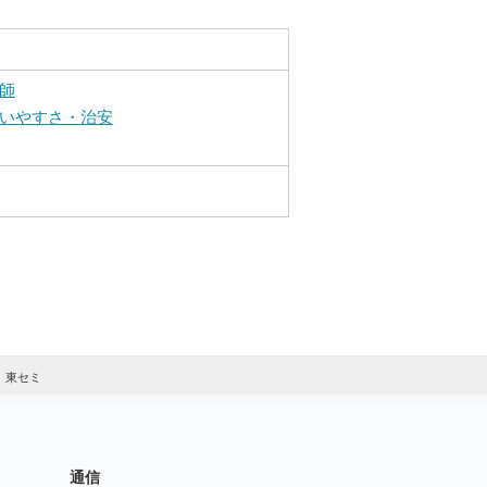
師
いやすさ・治安
東セミ
通信