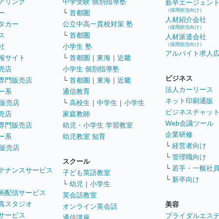
アリング
中学受験 個別指導塾
新卒エージェン
（採用担当向け）
ー
└
首都圏
人材紹介会社
タカー
公立中高一貫校対策 塾
（採用担当向け）
ス
└
首都圏
人材派遣会社
（採用担当向け）
社
小学生 塾
アルバイト求人
報サイト
└
首都圏
｜
東海
｜
近畿
売店
小学生 個別指導塾
ビジネス
専門販売店
└
首都圏
｜
東海
｜
近畿
法人カーリース
ー系
通信教育
ネット印刷通販
販売店
└
高校生
｜
中学生
｜
小学生
ビジネスチャッ
売店
家庭教師
Web会議ツール
専門販売店
幼児・小学生 学習教室
企業研修
ー系
幼児教室 知育
└
経営者向け
販売店
└
管理職向け
スクール
└
若手・一般社
テナンスサービス
子ども英語教室
└
新卒向け
└
幼児
｜
小学生
画配信サービス
英会話教室
真スタジオ
美容
オンライン英会話
サービス
ブライダルエス
通信講座