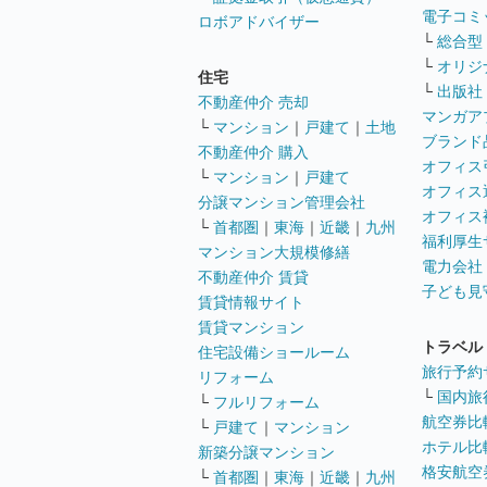
電子コミ
ロボアドバイザー
└
総合型
└
オリジ
住宅
└
出版社
不動産仲介 売却
マンガア
└
マンション
｜
戸建て
｜
土地
ブランド
不動産仲介 購入
オフィス
└
マンション
｜
戸建て
オフィス
分譲マンション管理会社
オフィス
└
首都圏
｜
東海
｜
近畿
｜
九州
福利厚生
マンション大規模修繕
電力会社
不動産仲介 賃貸
子ども見
賃貸情報サイト
賃貸マンション
トラベル
住宅設備ショールーム
旅行予約
リフォーム
└
国内旅
└
フルリフォーム
航空券比
└
戸建て
｜
マンション
ホテル比
新築分譲マンション
格安航空券
└
首都圏
｜
東海
｜
近畿
｜
九州